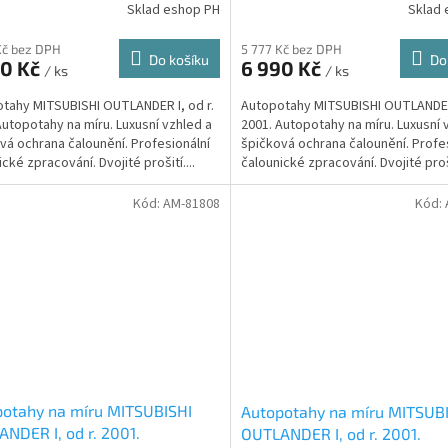
Sklad eshop PH
Sklad 
Kč bez DPH
5 777 Kč bez DPH
Do košíku
Do
90 Kč
6 990 Kč
/ ks
/ ks
tahy MITSUBISHI OUTLANDER I, od r.
Autopotahy MITSUBISHI OUTLANDER 
Autopotahy na míru. Luxusní vzhled a
2001. Autopotahy na míru. Luxusní 
vá ochrana čalounění. Profesionální
špičková ochrana čalounění. Profe
cké zpracování. Dvojité prošití....
čalounické zpracování. Dvojité proši
Kód:
AM-81808
Kód:
otahy na míru MITSUBISHI
Autopotahy na míru MITSUB
NDER I, od r. 2001.
OUTLANDER I, od r. 2001.