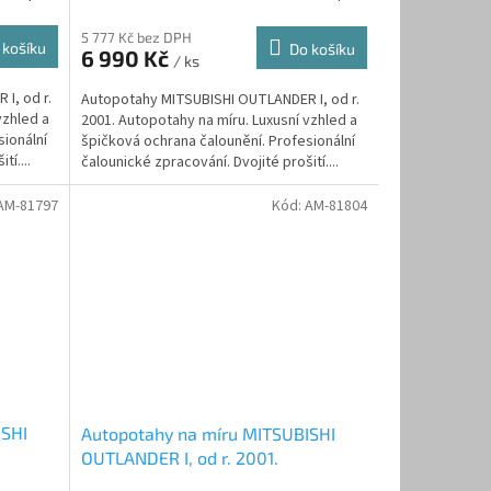
5 777 Kč bez DPH
 košíku
Do košíku
6 990 Kč
/ ks
I, od r.
Autopotahy MITSUBISHI OUTLANDER I, od r.
vzhled a
2001. Autopotahy na míru. Luxusní vzhled a
sionální
špičková ochrana čalounění. Profesionální
tí....
čalounické zpracování. Dvojité prošití....
AM-81797
Kód:
AM-81804
ISHI
Autopotahy na míru MITSUBISHI
OUTLANDER I, od r. 2001.
odrý
AUTHENTIC VELVET, černé