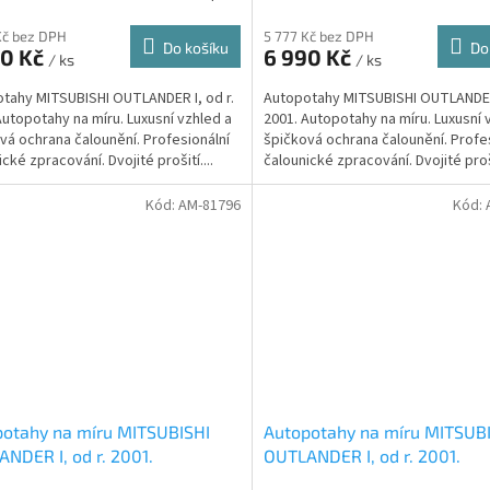
Kč bez DPH
5 777 Kč bez DPH
Do košíku
Do
90 Kč
6 990 Kč
/ ks
/ ks
tahy MITSUBISHI OUTLANDER I, od r.
Autopotahy MITSUBISHI OUTLANDER 
Autopotahy na míru. Luxusní vzhled a
2001. Autopotahy na míru. Luxusní 
vá ochrana čalounění. Profesionální
špičková ochrana čalounění. Profe
cké zpracování. Dvojité prošití....
čalounické zpracování. Dvojité proši
Kód:
AM-81796
Kód:
otahy na míru MITSUBISHI
Autopotahy na míru MITSUB
NDER I, od r. 2001.
OUTLANDER I, od r. 2001.
ENTIC DOBLO, žakar červený
AUTHENTIC DOBLO, žakar m