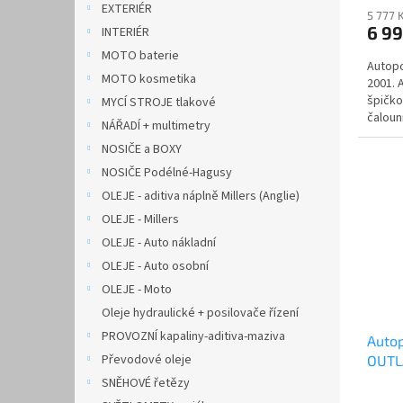
EXTERIÉR
5 777 
6 9
INTERIÉR
MOTO baterie
Autopo
MOTO kosmetika
2001. 
špičko
MYCÍ STROJE tlakové
čalouni
NÁŘADÍ + multimetry
NOSIČE a BOXY
NOSIČE Podélné-Hagusy
OLEJE - aditiva náplně Millers (Anglie)
OLEJE - Millers
OLEJE - Auto nákladní
OLEJE - Auto osobní
OLEJE - Moto
Oleje hydraulické + posilovače řízení
PROVOZNÍ kapaliny-aditiva-maziva
Autop
Převodové oleje
OUTLA
AUTH
SNĚHOVÉ řetězy