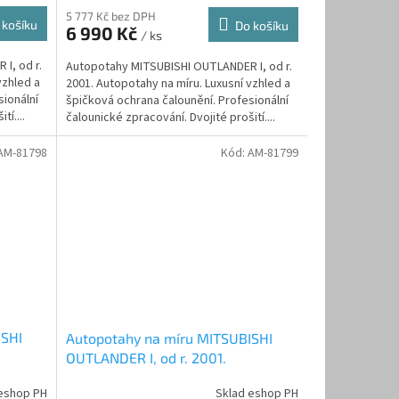
5 777 Kč bez DPH
 košíku
Do košíku
6 990 Kč
/ ks
I, od r.
Autopotahy MITSUBISHI OUTLANDER I, od r.
vzhled a
2001. Autopotahy na míru. Luxusní vzhled a
sionální
špičková ochrana čalounění. Profesionální
tí....
čalounické zpracování. Dvojité prošití....
AM-81798
Kód:
AM-81799
ISHI
Autopotahy na míru MITSUBISHI
OUTLANDER I, od r. 2001.
di
AUTHENTIC DOBLO, žakar Avio
eshop PH
Sklad eshop PH