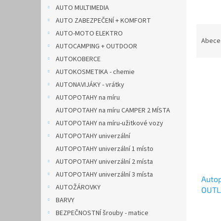
n
AUTO MULTIMEDIA
e
AUTO ZABEZPEČENÍ + KOMFORT
l
Ř
AUTO-MOTO ELEKTRO
a
Abece
AUTOCAMPING + OUTDOOR
z
AUTOKOBERCE
e
V
n
AUTOKOSMETIKA - chemie
ý
í
AUTONAVIJÁKY - vrátky
p
p
AUTOPOTAHY na míru
i
r
AUTOPOTAHY na míru CAMPER 2 MÍSTA
s
o
AUTOPOTAHY na míru-užitkové vozy
p
d
AUTOPOTAHY univerzální
r
u
o
k
AUTOPOTAHY univerzální 1 místo
d
t
AUTOPOTAHY univerzální 2 místa
u
ů
AUTOPOTAHY univerzální 3 místa
Autop
k
AUTOŽÁROVKY
OUTLA
t
BARVY
AUTH
ů
BEZPEČNOSTNÍ šrouby - matice