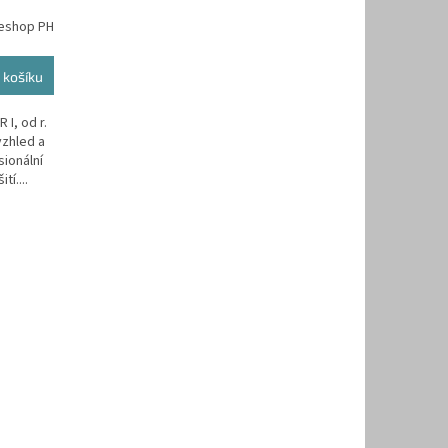
edé
 eshop PH
 košíku
I, od r.
vzhled a
sionální
tí....