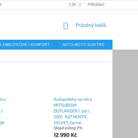
RANY OSOBNÍCH ÚDAJŮ
ODSTOUPENÍ OD KUPNÍ SMLOUVY
CZK
Přihlášení
REKLAMA
NÁKUPNÍ
Prázdný košík
KOŠÍK
 ZABEZPEČENÍ + KOMFORT
AUTO-MOTO ELEKTRO
AUTO MULT
íru
Autopotahy na míru
MITSUBISHI
r.
OUTLANDER I, od r.
C
2001. AUTHENTIC
dé
VELVET, černé
Sklad eshop PH
12 990 Kč