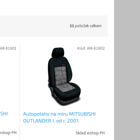
11
položek celkem
AM-81801
Kód:
AM-81802
ISHI
Autopotahy na míru MITSUBISHI
OUTLANDER I, od r. 2001.
erný
AUTHENTIC DOBLO, matrix šedý
eshop PH
Sklad eshop PH