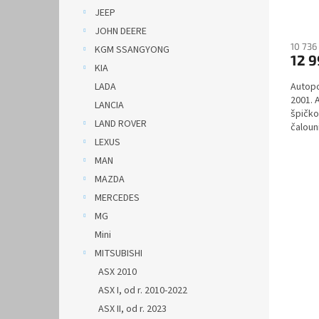
AUTH
JEEP
JOHN DEERE
10 736
KGM SSANGYONG
12 
KIA
LADA
Autopo
2001. 
LANCIA
špičko
LAND ROVER
čalouni
LEXUS
MAN
MAZDA
MERCEDES
MG
Mini
MITSUBISHI
ASX 2010
ASX I, od r. 2010-2022
ASX II, od r. 2023