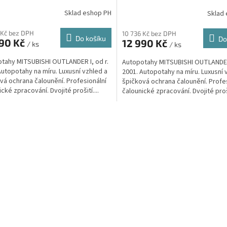
ENTIC VELVET, černočervené
AUTHENTIC VELVET, černoš
Sklad eshop PH
Sklad
 Kč bez DPH
10 736 Kč bez DPH
Do košíku
Do
990 Kč
12 990 Kč
/ ks
/ ks
tahy MITSUBISHI OUTLANDER I, od r.
Autopotahy MITSUBISHI OUTLANDER 
Autopotahy na míru. Luxusní vzhled a
2001. Autopotahy na míru. Luxusní 
vá ochrana čalounění. Profesionální
špičková ochrana čalounění. Profe
cké zpracování. Dvojité prošití....
čalounické zpracování. Dvojité proši
O
v
l
á
d
a
c
í
p
r
v
k