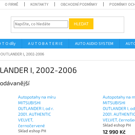
O FIRMĚ
KONTAKTY
OBCHODNÍ PODMÍNKY
PODMÍNKY OCH
HLEDAT
 T O díly
A U T O B A T E R I E
AUTO AUDIO SYSTEM
AUTO
OUTLANDER I, 2002-2006
LANDER I, 2002-2006
odávanější
Autopotahy na míru
Autopotahy na m
MITSUBISHI
MITSUBISHI
OUTLANDER I, od r.
OUTLANDER I, od 
2001. AUTHENTIC
2001. AUTHENTI
VELVET,
VELVET, černoše
Sklad eshop PH
černočervené
Sklad eshop PH
12 990 Kč