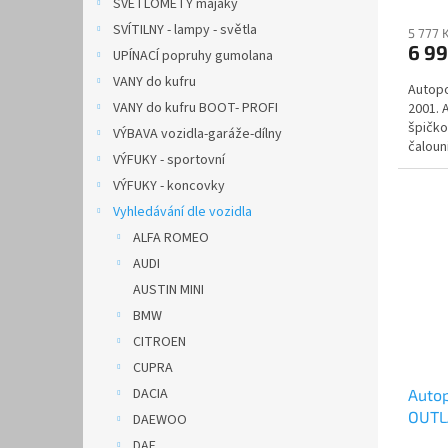
SVĚTLOMETY majáky
SVÍTILNY - lampy - světla
5 777 
6 9
UPÍNACÍ popruhy gumolana
VANY do kufru
Autopo
VANY do kufru BOOT- PROFI
2001. 
špičko
VÝBAVA vozidla-garáže-dílny
čalouni
VÝFUKY - sportovní
VÝFUKY - koncovky
Vyhledávání dle vozidla
ALFA ROMEO
AUDI
AUSTIN MINI
BMW
CITROEN
CUPRA
DACIA
Autop
OUTLA
DAEWOO
AUTH
DAF