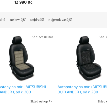
12 990 Kč
dně
Nejlevnější
Nejdražší
Nejprodávanější
Kód:
AM-81800
Kód:
otahy na míru MITSUBISHI
Autopotahy na míru MITSUB
NDER I, od r. 2001.
OUTLANDER I, od r. 2001.
ENTIC DOBLO, matrix béžový
AUTHENTIC DOBLO, matrix č
Sklad eshop PH
Sklad 