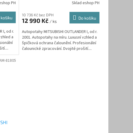
eshop PH
Sklad eshop PH
10 736 Kč bez DPH
 košíku
Do košíku
12 990 Kč
/ ks
I, od r.
Autopotahy MITSUBISHI OUTLANDER I, od r.
vzhled a
2001. Autopotahy na míru. Luxusní vzhled a
sionální
špičková ochrana čalounění. Profesionální
tí....
čalounické zpracování. Dvojité prošití....
AM-81805
ISHI