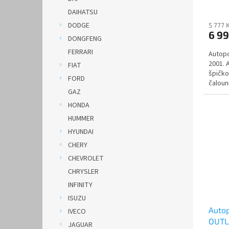
DAIHATSU
DODGE
5 777 
6 9
DONGFENG
FERRARI
Autopo
2001. 
FIAT
špičko
FORD
čalouni
GAZ
HONDA
HUMMER
HYUNDAI
CHERY
CHEVROLET
CHRYSLER
INFINITY
ISUZU
Autop
IVECO
OUTLA
JAGUAR