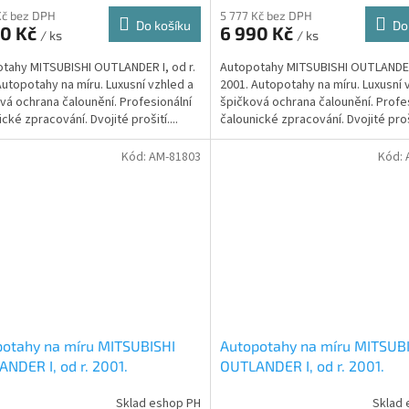
Kč bez DPH
5 777 Kč bez DPH
Do košíku
Do
90 Kč
6 990 Kč
/ ks
/ ks
tahy MITSUBISHI OUTLANDER I, od r.
Autopotahy MITSUBISHI OUTLANDER 
Autopotahy na míru. Luxusní vzhled a
2001. Autopotahy na míru. Luxusní 
vá ochrana čalounění. Profesionální
špičková ochrana čalounění. Profe
cké zpracování. Dvojité prošití....
čalounické zpracování. Dvojité proši
Kód:
AM-81803
Kód:
otahy na míru MITSUBISHI
Autopotahy na míru MITSUB
NDER I, od r. 2001.
OUTLANDER I, od r. 2001.
ENTIC DOBLO, vlnky černé
AUTHENTIC DOBLO, žakar au
Sklad eshop PH
Sklad 