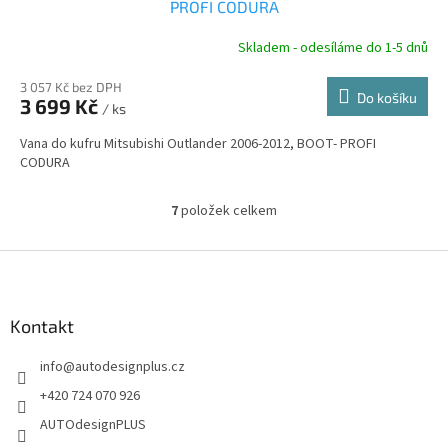
A
PROFI CODURA
R
Skladem - odesíláme do 1-5 dnů
3 057 Kč bez DPH
Do košíku
3 699 Kč
/ ks
A
Vana do kufru Mitsubishi Outlander 2006-2012, BOOT- PROFI
CODURA
7
položek celkem
O
v
l
Z
á
á
d
p
a
a
Kontakt
c
t
í
info
@
autodesignplus.cz
í
p
r
+420 724 070 926
v
AUTOdesignPLUS
k
y