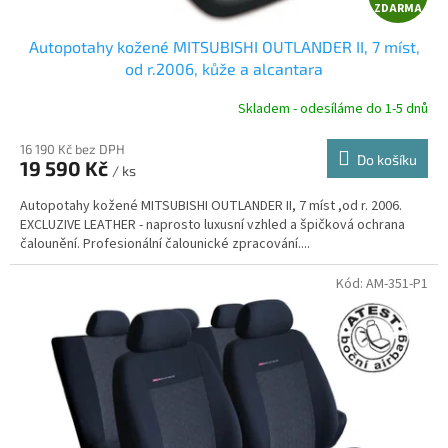
ZDARMA
D
Autopotahy kožené MITSUBISHI OUTLANDER II, 7 míst,
A
od r.2006, kůže a alcantara
R
Skladem - odesíláme do 1-5 dnů
16 190 Kč bez DPH
Do košíku
19 590 Kč
/ ks
A
Autopotahy kožené MITSUBISHI OUTLANDER II, 7 míst ,od r. 2006.
EXCLUZIVE LEATHER - naprosto luxusní vzhled a špičková ochrana
čalounění. Profesionální čalounické zpracování....
Kód:
AM-351-P1