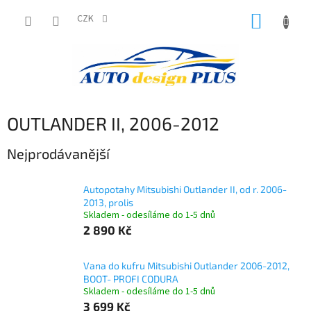
Přejít
NÁKUP
na
CZK
obsah
KOŠÍK
OUTLANDER II, 2006-2012
Nejprodávanější
Autopotahy Mitsubishi Outlander II, od r. 2006-
2013, prolis
Skladem - odesíláme do 1-5 dnů
2 890 Kč
Vana do kufru Mitsubishi Outlander 2006-2012,
BOOT- PROFI CODURA
Skladem - odesíláme do 1-5 dnů
3 699 Kč