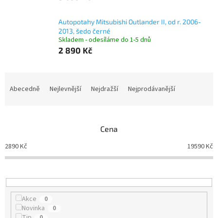
Autopotahy Mitsubishi Outlander II, od r. 2006-
2013, šedo černé
Skladem - odesíláme do 1-5 dnů
2 890 Kč
Ř
a
Abecedně
Nejlevnější
Nejdražší
Nejprodávanější
z
e
n
Cena
í
p
2890
Kč
19590
Kč
r
o
d
u
k
Akce
0
t
Novinka
0
ů
Tip
0