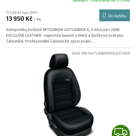
R
Skladem - odesíláme do 1-5 dnů
11 529 Kč bez DPH
Do košíku
13 950 Kč
/ ks
A
Autopotahy kožené MITSUBISHI OUTLANDER II, 5 míst,od r.2006.
EXCLUZIVE LEATHER - naprosto luxusní vzhled a špičková ochrana
čalounění. Profesionální čalounické zpracování....
Kód:
AM-OUTLANDER03LEATHER
Z