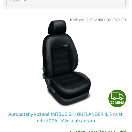
V
Kód:
AM-OUTLANDER02LEATHER
ý
p
i
s
p
r
o
d
u
k
t
Z
ů
ZDARMA
D
Autopotahy kožené MITSUBISHI OUTLANDER II, 5 míst,
A
od r.2006, kůže a alcantara