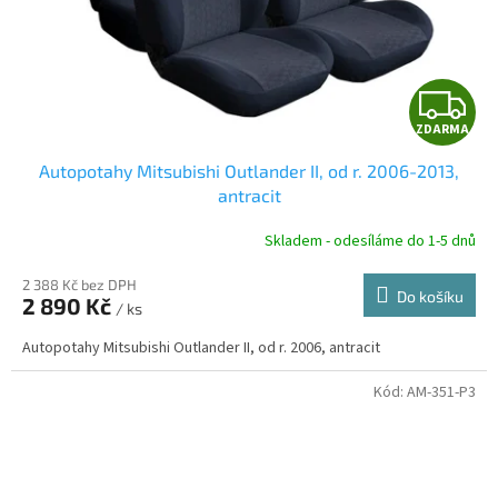
Z
ZDARMA
D
Autopotahy Mitsubishi Outlander II, od r. 2006-2013,
A
antracit
R
Skladem - odesíláme do 1-5 dnů
2 388 Kč bez DPH
Do košíku
2 890 Kč
/ ks
A
Autopotahy Mitsubishi Outlander II, od r. 2006, antracit
Kód:
AM-351-P3