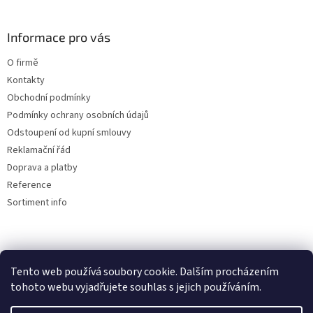
v
ý
Informace pro vás
p
i
O firmě
s
u
Kontakty
Obchodní podmínky
Podmínky ochrany osobních údajů
Odstoupení od kupní smlouvy
Reklamační řád
Doprava a platby
Reference
Sortiment info
Reklamační řád
Tento web používá soubory cookie. Dalším procházením
🏖️ DOVOLENÁ 6.8.2026 —
tohoto webu vyjadřujete souhlas s jejich používáním.
kamenná prodejna uzavřena.