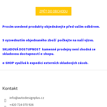
ZPĚT DO OBCHODU
Prosím uvedené produkty objednávejte před vaším odběrem.
S vyzvednutím objednaného zboží počkejte na naší výzvu.
SKLADOVÁ DOSTUPNOST kamenné prodejny není shodná se
skladovou dostupností e-shopu.
e-SHOP využívá k expedici externích skladových zásob.
Z
á
p
a
Kontakt
t
info
@
autodesignplus.cz
í
+420 724 070 926