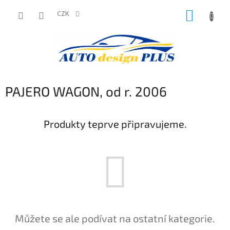
Přejít
NÁKUP
na
CZK
obsah
KOŠÍK
PAJERO WAGON, od r. 2006
Produkty teprve připravujeme.
Můžete se ale podívat na ostatní kategorie.