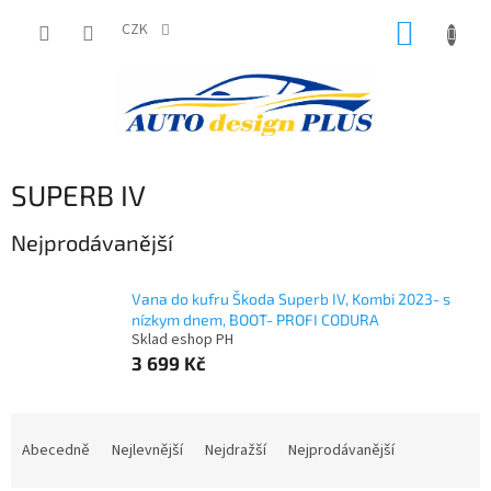
Přejít
NÁKUP
na
CZK
obsah
KOŠÍK
SUPERB IV
Nejprodávanější
Vana do kufru Škoda Superb IV, Kombi 2023- s
nízkym dnem, BOOT- PROFI CODURA
Sklad eshop PH
3 699 Kč
Ř
a
Abecedně
Nejlevnější
Nejdražší
Nejprodávanější
z