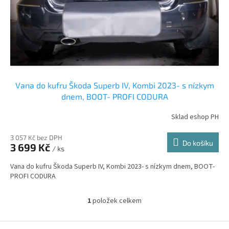
d
u
k
t
ů
Vana do kufru Škoda Superb IV, Kombi 2023- s nízkym
dnem, BOOT- PROFI CODURA
Sklad eshop PH
3 057 Kč bez DPH
Do košíku
3 699 Kč
/ ks
Vana do kufru Škoda Superb IV, Kombi 2023- s nízkym dnem, BOOT-
PROFI CODURA
1
položek celkem
O
v
l
Z