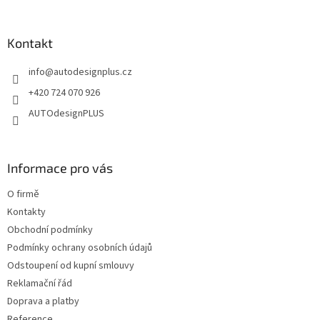
á
á
d
p
a
a
Kontakt
c
t
í
info
@
autodesignplus.cz
í
p
r
+420 724 070 926
v
AUTOdesignPLUS
k
y
v
ý
Informace pro vás
p
i
O firmě
s
u
Kontakty
Obchodní podmínky
Podmínky ochrany osobních údajů
Odstoupení od kupní smlouvy
Reklamační řád
Doprava a platby
Reference