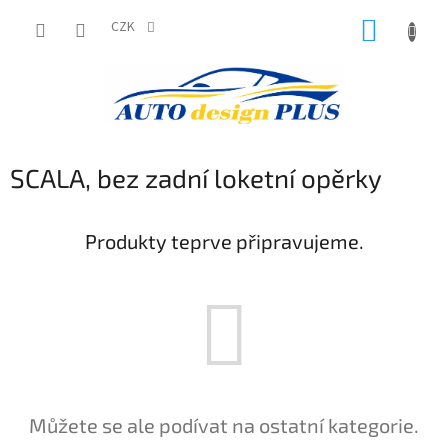
Přejít
NÁKUP
na
CZK
obsah
KOŠÍK
SCALA, bez zadní loketní opěrky
Produkty teprve připravujeme.
Můžete se ale podívat na ostatní kategorie.