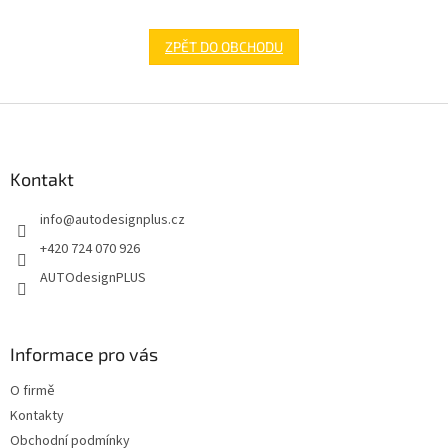
ZPĚT DO OBCHODU
Z
á
p
a
Kontakt
t
info
@
autodesignplus.cz
í
+420 724 070 926
AUTOdesignPLUS
Informace pro vás
O firmě
Kontakty
Obchodní podmínky