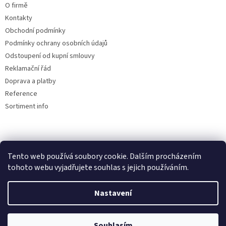
O firmě
Kontakty
Obchodní podmínky
Podmínky ochrany osobních údajů
Odstoupení od kupní smlouvy
Reklamační řád
Doprava a platby
Reference
Sortiment info
Reklamační řád
Tento web používá soubory cookie. Dalším procházením
tohoto webu vyjadřujete souhlas s jejich používáním.
Nastavení
Vytvořil Shoptet
Souhlasím