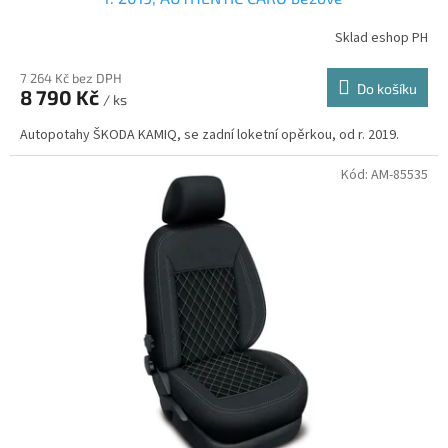
Sklad eshop PH
7 264 Kč bez DPH
Do košíku
8 790 Kč
/ ks
Autopotahy ŠKODA KAMIQ, se zadní loketní opěrkou, od r. 2019.
Kód:
AM-85535