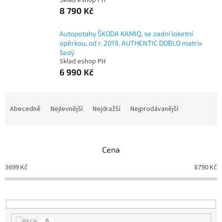
Sklad eshop PH
8 790 Kč
Autopotahy ŠKODA KAMIQ, se zadní loketní
opěrkou, od r. 2019, AUTHENTIC DOBLO matrix
šedý
Sklad eshop PH
6 990 Kč
Ř
a
Abecedně
Nejlevnější
Nejdražší
Nejprodávanější
z
e
n
Cena
í
p
3699
Kč
8790
Kč
r
o
d
u
k
Akce
0