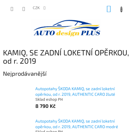
Přejít
NÁKUP
na
CZK
obsah
KOŠÍK
KAMIQ, SE ZADNÍ LOKETNÍ OPĚRKOU,
od r. 2019
Nejprodávanější
Autopotahy ŠKODA KAMIQ, se zadní loketní
opěrkou, od r. 2019, AUTHENTIC CARO žluté
Sklad eshop PH
8 790 Kč
Autopotahy ŠKODA KAMIQ, se zadní loketní
opěrkou, od r. 2019, AUTHENTIC CARO modré