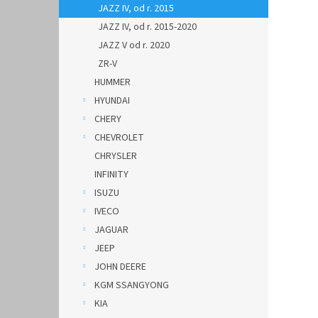
JAZZ IV, od r. 2015
JAZZ IV, od r. 2015-2020
JAZZ V od r. 2020
ZR-V
HUMMER
HYUNDAI
CHERY
CHEVROLET
CHRYSLER
INFINITY
ISUZU
IVECO
JAGUAR
JEEP
JOHN DEERE
KGM SSANGYONG
KIA