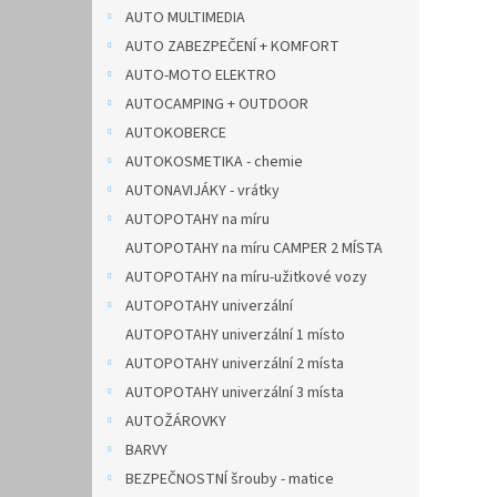
n
AUTO MULTIMEDIA
e
AUTO ZABEZPEČENÍ + KOMFORT
l
AUTO-MOTO ELEKTRO
AUTOCAMPING + OUTDOOR
AUTOKOBERCE
AUTOKOSMETIKA - chemie
AUTONAVIJÁKY - vrátky
AUTOPOTAHY na míru
AUTOPOTAHY na míru CAMPER 2 MÍSTA
AUTOPOTAHY na míru-užitkové vozy
AUTOPOTAHY univerzální
AUTOPOTAHY univerzální 1 místo
AUTOPOTAHY univerzální 2 místa
AUTOPOTAHY univerzální 3 místa
AUTOŽÁROVKY
BARVY
BEZPEČNOSTNÍ šrouby - matice