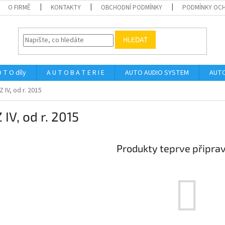
O FIRMĚ
KONTAKTY
OBCHODNÍ PODMÍNKY
PODMÍNKY OCH
HLEDAT
 T O díly
A U T O B A T E R I E
AUTO AUDIO SYSTEM
AUTO
 IV, od r. 2015
 IV, od r. 2015
Produkty teprve připra