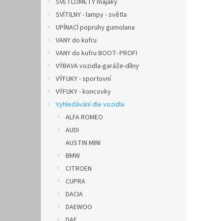
SVĚTLOMETY majáky
SVÍTILNY - lampy - světla
UPÍNACÍ popruhy gumolana
VANY do kufru
VANY do kufru BOOT- PROFI
VÝBAVA vozidla-garáže-dílny
VÝFUKY - sportovní
VÝFUKY - koncovky
Vyhledávání dle vozidla
ALFA ROMEO
AUDI
AUSTIN MINI
BMW
CITROEN
CUPRA
DACIA
DAEWOO
DAF