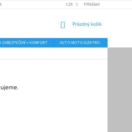
RANY OSOBNÍCH ÚDAJŮ
ODSTOUPENÍ OD KUPNÍ SMLOUVY
CZK
Přihlášení
REKLAMA
NÁKUPNÍ
Prázdný košík
KOŠÍK
 ZABEZPEČENÍ + KOMFORT
AUTO-MOTO ELEKTRO
AUTO MULT
vujeme.