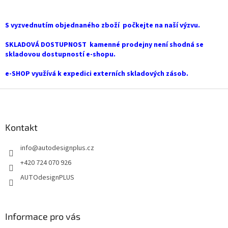
á
d
a
S vyzvednutím objednaného zboží počkejte na naší výzvu.
c
í
SKLADOVÁ DOSTUPNOST kamenné prodejny není shodná se
p
skladovou dostupností e-shopu.
r
v
e-SHOP využívá k expedici externích skladových zásob.
k
y
Z
v
á
ý
p
p
a
Kontakt
i
t
s
info
@
autodesignplus.cz
í
u
+420 724 070 926
AUTOdesignPLUS
Informace pro vás