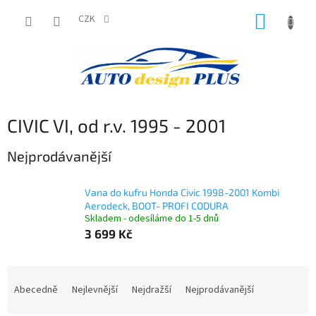
Přejít
NÁKUP
na
CZK
obsah
KOŠÍK
CIVIC VI, od r.v. 1995 - 2001
Nejprodávanější
Vana do kufru Honda Civic 1998-2001 Kombi
Aerodeck, BOOT- PROFI CODURA
Skladem - odesíláme do 1-5 dnů
3 699 Kč
Ř
a
Abecedně
Nejlevnější
Nejdražší
Nejprodávanější
z