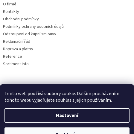
O firmě
Kontakty
Obchodní podmínky
Podmínky ochrany osobních údajů
Odstoupení od kupní smlouvy
Reklamační řád
Doprava a platby
Reference
Sortiment info
Reklamační řád
Tento web používá soubory cookie. Dalším procházením
🏖️ DOVOLENÁ 6.8.2026 —
tohoto webu vyjadřujete souhlas s jejich používáním.
kamenná prodejna uzavřena.
Nastavení
Objednávky přijímáme i během
Vytvořil Shoptet
dovolené, expedice a osobní výdej
proběhnou až po jejím skončení.