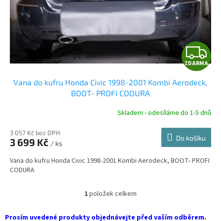
d
u
k
t
Z
ů
ZDARMA
D
Vana do kufru Honda Civic 1998-2001 Kombi Aerodeck,
A
BOOT- PROFI CODURA
R
Skladem - odesíláme do 1-5 dnů
3 057 Kč bez DPH
Do košíku
3 699 Kč
/ ks
A
Vana do kufru Honda Civic 1998-2001 Kombi Aerodeck, BOOT- PROFI
CODURA
1
položek celkem
O
v
l
Prosím uvedené produkty objednávejte před vaším odběrem.