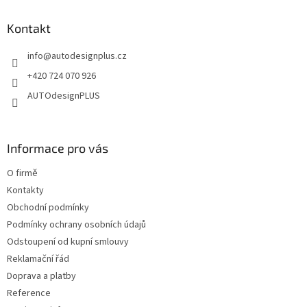
d
p
a
a
Kontakt
c
t
í
info
@
autodesignplus.cz
í
p
r
+420 724 070 926
v
AUTOdesignPLUS
k
y
v
ý
Informace pro vás
p
i
O firmě
s
u
Kontakty
Obchodní podmínky
Podmínky ochrany osobních údajů
Odstoupení od kupní smlouvy
Reklamační řád
Doprava a platby
Reference