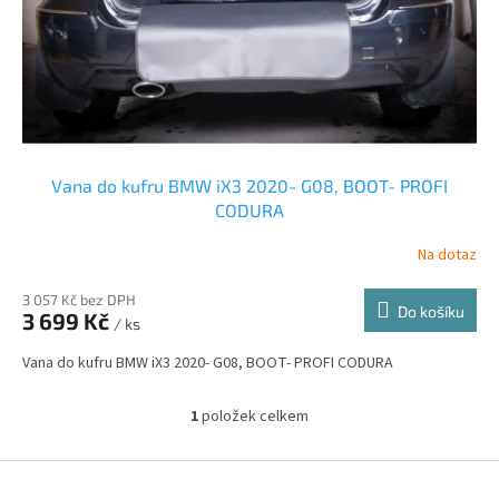
d
u
k
t
ů
Vana do kufru BMW iX3 2020- G08, BOOT- PROFI
CODURA
Na dotaz
3 057 Kč bez DPH
Do košíku
3 699 Kč
/ ks
Vana do kufru BMW iX3 2020- G08, BOOT- PROFI CODURA
1
položek celkem
O
v
l
Z
á
á