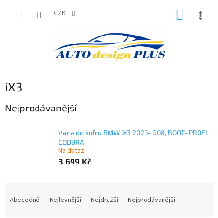
Přejít
NÁKUP
na
CZK
obsah
KOŠÍK
iX3
Nejprodávanější
Vana do kufru BMW iX3 2020- G08, BOOT- PROFI
CODURA
Na dotaz
3 699 Kč
Ř
a
Abecedně
Nejlevnější
Nejdražší
Nejprodávanější
z