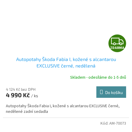
Z
ZDARMA
D
Autopotahy Škoda Fabia I, kožené s alcantarou
A
EXCLUSIVE černé, nedělená
R
Skladem - odesíláme do 1-5 dnů
4 124 Kč bez DPH
Do košíku
4 990 Kč
/ ks
A
Autopotahy Škoda Fabia I, kožené s alcantarou EXCLUSIVE černé,
nedělené zadní sedadla
Kód:
AM-70073