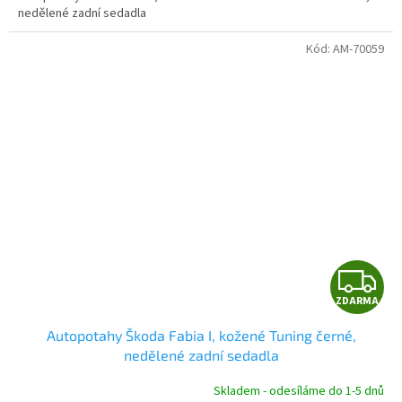
nedělené zadní sedadla
Kód:
AM-70059
Z
ZDARMA
D
Autopotahy Škoda Fabia I, kožené Tuning černé,
A
nedělené zadní sedadla
R
Skladem - odesíláme do 1-5 dnů