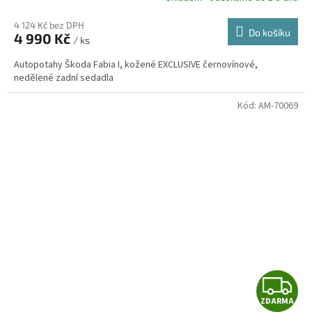
4 124 Kč bez DPH
Do košíku
4 990 Kč
/ ks
A
Autopotahy Škoda Fabia I, kožené EXCLUSIVE černovínové,
nedělené zadní sedadla
Kód:
AM-70069
Z
ZDARMA