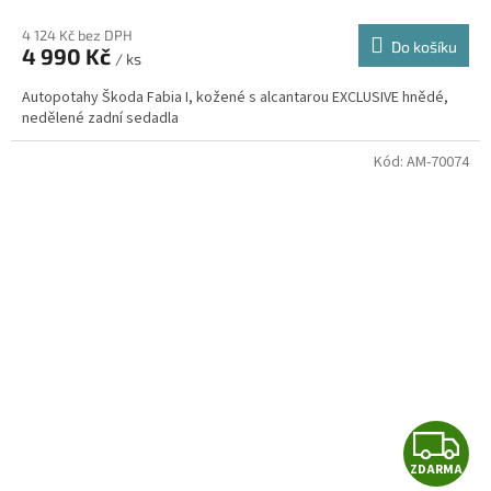
4 124 Kč bez DPH
Do košíku
4 990 Kč
/ ks
A
Autopotahy Škoda Fabia I, kožené s alcantarou EXCLUSIVE hnědé,
nedělené zadní sedadla
Kód:
AM-70074
Z
ZDARMA