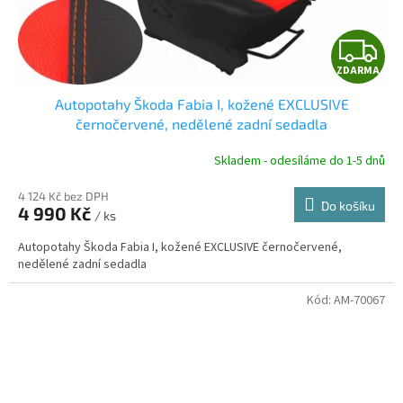
Z
ZDARMA
D
Autopotahy Škoda Fabia I, kožené EXCLUSIVE
A
černočervené, nedělené zadní sedadla
R
Skladem - odesíláme do 1-5 dnů
4 124 Kč bez DPH
Do košíku
4 990 Kč
/ ks
A
Autopotahy Škoda Fabia I, kožené EXCLUSIVE černočervené,
nedělené zadní sedadla
Kód:
AM-70067