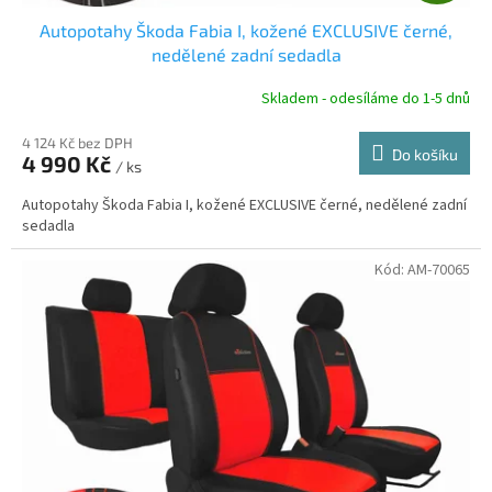
D
Autopotahy Škoda Fabia I, kožené EXCLUSIVE černé,
A
nedělené zadní sedadla
R
Skladem - odesíláme do 1-5 dnů
4 124 Kč bez DPH
Do košíku
4 990 Kč
/ ks
A
Autopotahy Škoda Fabia I, kožené EXCLUSIVE černé, nedělené zadní
sedadla
Kód:
AM-70065