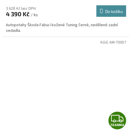
3 628 Kč bez DPH
Do košíku
4 390 Kč
/ ks
A
Autopotahy Škoda Fabia I kožené Tuning černé, nedělené zadní
sedadla.
Kód:
AM-70057
Z
ZDARMA
D