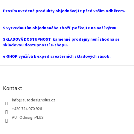
á
k
d
o
v
Prosím uvedené produkty objednávejte před vaším odběrem.
a
á
c
n
í
í
S vyzvednutím objednaného zboží počkejte na naší výzvu.
p
r
SKLADOVÁ DOSTUPNOST kamenné prodejny není shodná se
v
skladovou dostupností e-shopu.
k
y
e-SHOP využívá k expedici externích skladových zásob.
v
ý
Z
p
i
á
s
p
u
a
Kontakt
t
info
@
autodesignplus.cz
í
+420 724 070 926
AUTOdesignPLUS