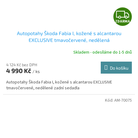
Z
ZDARMA
D
Autopotahy Škoda Fabia I, kožené s alcantarou
A
EXCLUSIVE tmavočervené, nedělená
R
Skladem - odesíláme do 1-5 dnů
4 124 Kč bez DPH
Do košíku
4 990 Kč
/ ks
A
Autopotahy Škoda Fabia I, kožené s alcantarou EXCLUSIVE
tmavočervené, nedělené zadní sedadla
Kód:
AM-70075