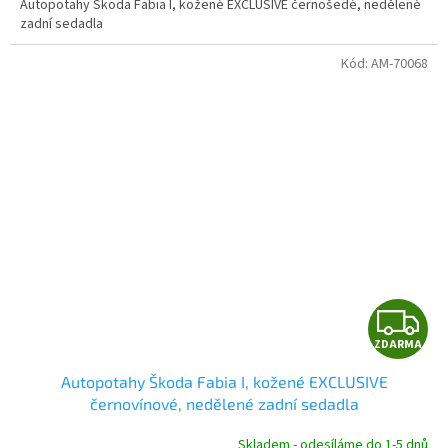
Autopotahy Škoda Fabia I, kožené EXCLUSIVE černošedé, nedělené
zadní sedadla
Kód:
AM-70068
Z
ZDARMA
D
Autopotahy Škoda Fabia I, kožené EXCLUSIVE
A
černovínové, nedělené zadní sedadla
R
Skladem - odesíláme do 1-5 dnů