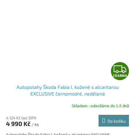
Z
ZDARMA
D
Autopotahy Škoda Fabia I, kožené s alcantarou
A
EXCLUSIVE černomodré, nedělená
R
Skladem - odesíláme do 1-5 dnů
4 124 Kč bez DPH
Do košíku
4 990 Kč
/ ks
A