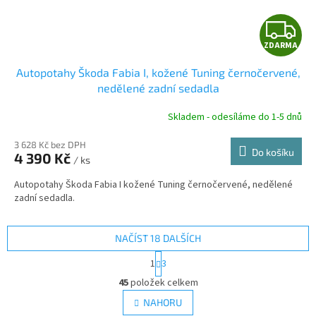
Z
ZDARMA
D
Autopotahy Škoda Fabia I, kožené Tuning černočervené,
A
nedělené zadní sedadla
R
Skladem - odesíláme do 1-5 dnů
3 628 Kč bez DPH
Do košíku
4 390 Kč
/ ks
A
Autopotahy Škoda Fabia I kožené Tuning černočervené, nedělené
zadní sedadla.
NAČÍST 18 DALŠÍCH
S
1
3
t
O
r
45
položek celkem
v
á
l
NAHORU
n