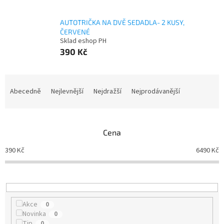
AUTOTRIČKA NA DVĚ SEDADLA- 2 KUSY,
ČERVENÉ
Sklad eshop PH
390 Kč
Ř
a
Abecedně
Nejlevnější
Nejdražší
Nejprodávanější
z
e
n
Cena
í
p
390
Kč
6490
Kč
r
o
d
u
k
Akce
0
t
Novinka
0
ů
Tip
0