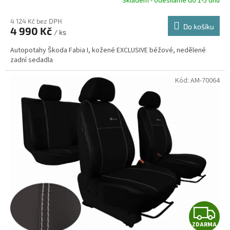
R
Skladem - odesíláme do 1-5 dnů
4 124 Kč bez DPH
Do košíku
4 990 Kč
/ ks
A
Autopotahy Škoda Fabia I, kožené EXCLUSIVE béžové, nedělené
zadní sedadla
Kód:
AM-70064
Z
ZDARMA