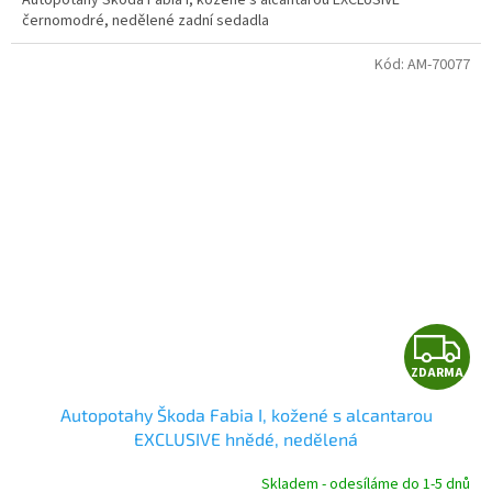
Autopotahy Škoda Fabia I, kožené s alcantarou EXCLUSIVE
černomodré, nedělené zadní sedadla
Kód:
AM-70077
Z
ZDARMA
D
Autopotahy Škoda Fabia I, kožené s alcantarou
A
EXCLUSIVE hnědé, nedělená
R
Skladem - odesíláme do 1-5 dnů