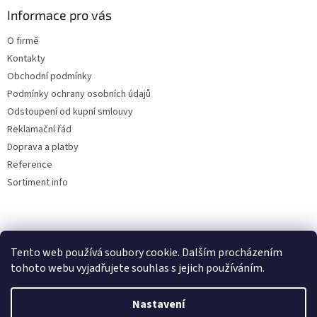
Informace pro vás
O firmě
Kontakty
Obchodní podmínky
Podmínky ochrany osobních údajů
Odstoupení od kupní smlouvy
Reklamační řád
Doprava a platby
Reference
Sortiment info
Reklamační řád
Tento web používá soubory cookie. Dalším procházením
🏖️ DOVOLENÁ 6.8.2026 —
tohoto webu vyjadřujete souhlas s jejich používáním.
kamenná prodejna uzavřena.
Nastavení
Objednávky přijímáme i během
Vytvořil Shoptet