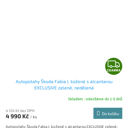
Z
ZDARMA
D
Autopotahy Škoda Fabia I, kožené s alcantarou
A
EXCLUSIVE zelené, nedělená
R
Skladem - odesíláme do 1-5 dnů
4 124 Kč bez DPH
Do košíku
4 990 Kč
/ ks
A
Autopotahy Škoda Fabia I, kožené s alcantarou EXCLUSIVE zelené,