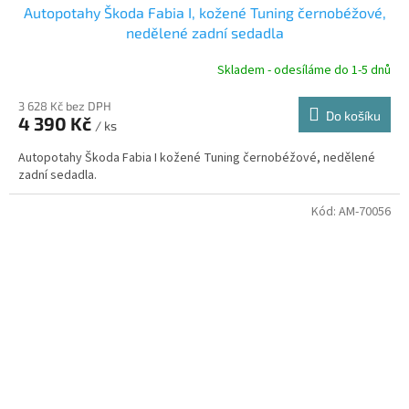
Autopotahy Škoda Fabia I, kožené Tuning černobéžové,
A
nedělené zadní sedadla
R
Skladem - odesíláme do 1-5 dnů
3 628 Kč bez DPH
Do košíku
4 390 Kč
/ ks
A
Autopotahy Škoda Fabia I kožené Tuning černobéžové, nedělené
zadní sedadla.
Kód:
AM-70056