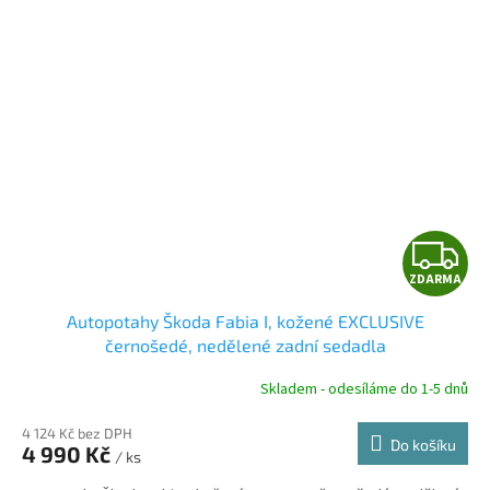
Z
ZDARMA
D
Autopotahy Škoda Fabia I, kožené EXCLUSIVE
A
černošedé, nedělené zadní sedadla
R
Skladem - odesíláme do 1-5 dnů
4 124 Kč bez DPH
Do košíku
4 990 Kč
/ ks
A