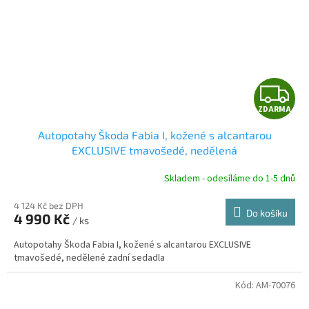
Z
ZDARMA
D
Autopotahy Škoda Fabia I, kožené s alcantarou
A
EXCLUSIVE tmavošedé, nedělená
R
Skladem - odesíláme do 1-5 dnů
4 124 Kč bez DPH
Do košíku
4 990 Kč
/ ks
A
Autopotahy Škoda Fabia I, kožené s alcantarou EXCLUSIVE
tmavošedé, nedělené zadní sedadla
Kód:
AM-70076