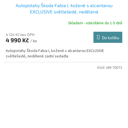
D
Autopotahy Škoda Fabia I, kožené s alcantarou
A
EXCLUSIVE světlešedé, nedělená
R
Skladem - odesíláme do 1-5 dnů
4 124 Kč bez DPH
Do košíku
4 990 Kč
/ ks
A
Autopotahy Škoda Fabia I, kožené s alcantarou EXCLUSIVE
světlešedé, nedělené zadní sedadla
Kód:
AM-70071