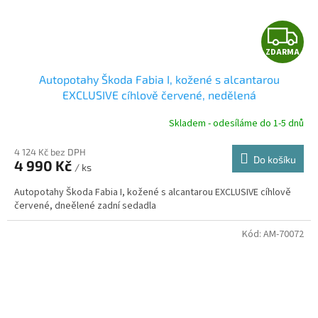
Z
ZDARMA
D
Autopotahy Škoda Fabia I, kožené s alcantarou
A
EXCLUSIVE cíhlově červené, nedělená
R
Skladem - odesíláme do 1-5 dnů
4 124 Kč bez DPH
Do košíku
4 990 Kč
/ ks
A
Autopotahy Škoda Fabia I, kožené s alcantarou EXCLUSIVE cíhlově
červené, dneělené zadní sedadla
Kód:
AM-70072