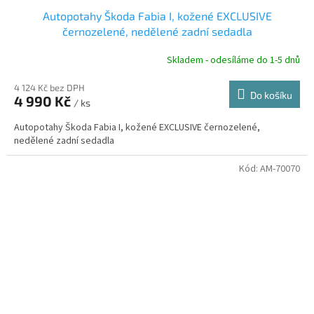
D
Autopotahy Škoda Fabia I, kožené EXCLUSIVE
A
černozelené, nedělené zadní sedadla
R
Skladem - odesíláme do 1-5 dnů
4 124 Kč bez DPH
Do košíku
4 990 Kč
/ ks
A
Autopotahy Škoda Fabia I, kožené EXCLUSIVE černozelené,
nedělené zadní sedadla
Kód:
AM-70070