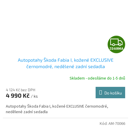
Z
ZDARMA
D
Autopotahy Škoda Fabia I, kožené EXCLUSIVE
A
černomodré, nedělené zadní sedadla
R
Skladem - odesíláme do 1-5 dnů
4 124 Kč bez DPH
Do košíku
4 990 Kč
/ ks
A
Autopotahy Škoda Fabia I, kožené EXCLUSIVE černomodré,
nedělené zadní sedadla
Kód:
AM-70066