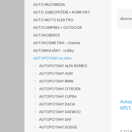
n
AUTO MULTIMEDIA
e
Ř
AUTO ZABEZPEČENÍ + KOMFORT
l
a
Abece
AUTO-MOTO ELEKTRO
z
AUTOCAMPING + OUTDOOR
e
AUTOKOBERCE
V
n
AUTOKOSMETIKA - chemie
ý
í
p
p
AUTONAVIJÁKY - vrátky
i
r
AUTOPOTAHY na míru
s
o
AUTOPOTAHY ALFA ROMEO
p
d
AUTOPOTAHY AUDI
r
u
AUTOPOTAHY BMW
o
k
d
AUTOPOTAHY CITROEN
t
u
ů
AUTOPOTAHY CUPRA
Autop
k
AUTOPOTAHY DACIA
MÍST,
t
AUTOPOTAHY DAEWOO
DOBL
ů
AUTOPOTAHY DAF
AUTOPOTAHY DODGE
5 777 