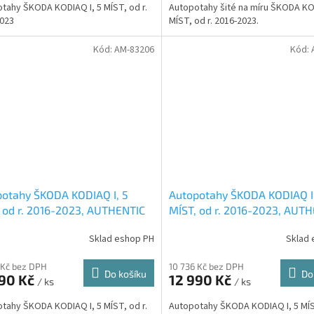
tahy ŠKODA KODIAQ I, 5 MÍST, od r.
Autopotahy šité na míru ŠKODA KOD
023
MÍST, od r. 2016-2023.
Kód:
AM-83206
Kód:
otahy ŠKODA KODIAQ I, 5
Autopotahy ŠKODA KODIAQ I
 od r. 2016-2023, AUTHENTIC
MÍST, od r. 2016-2023, AUT
HER, béžovo černé
LEATHER, černé
Sklad eshop PH
Sklad 
 Kč bez DPH
10 736 Kč bez DPH
Do košíku
Do
990 Kč
12 990 Kč
/ ks
/ ks
tahy ŠKODA KODIAQ I, 5 MÍST, od r.
Autopotahy ŠKODA KODIAQ I, 5 MÍST