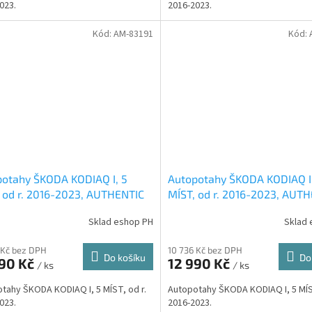
023.
2016-2023.
Kód:
AM-83191
Kód:
otahy ŠKODA KODIAQ I, 5
Autopotahy ŠKODA KODIAQ I
 od r. 2016-2023, AUTHENTIC
MÍST, od r. 2016-2023, AUT
ET, béžové
VELVET, béžovo černé
Sklad eshop PH
Sklad 
 Kč bez DPH
10 736 Kč bez DPH
Do košíku
Do
990 Kč
12 990 Kč
/ ks
/ ks
tahy ŠKODA KODIAQ I, 5 MÍST, od r.
Autopotahy ŠKODA KODIAQ I, 5 MÍST
023.
2016-2023.