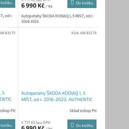
 košíku
Do košíku
6 990 Kč
/ ks
, od r.
Autopotahy ŠKODA KODIAQ I, 5 MÍST, od r.
2016-2023.
AM-83175
Kód:
AM-83176
, 5
Autopotahy ŠKODA KODIAQ I, 5
HENTIC
MÍST, od r. 2016-2023, AUTHENTIC
DOBLO, žakar avio
eshop PH
Sklad eshop PH
5 777 Kč bez DPH
 košíku
Do košíku
6 990 Kč
/ ks