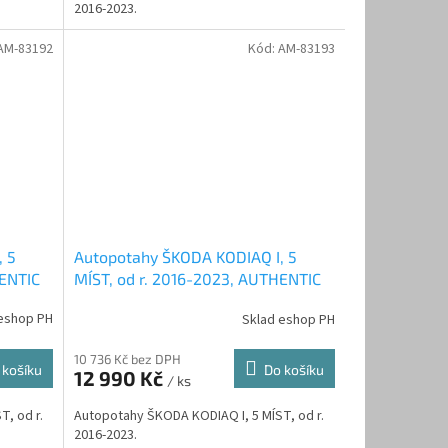
2016-2023.
AM-83192
Kód:
AM-83193
, 5
Autopotahy ŠKODA KODIAQ I, 5
HENTIC
MÍST, od r. 2016-2023, AUTHENTIC
VELVET, béžovo hnědé
eshop PH
Sklad eshop PH
10 736 Kč bez DPH
 košíku
Do košíku
12 990 Kč
/ ks
, od r.
Autopotahy ŠKODA KODIAQ I, 5 MÍST, od r.
2016-2023.