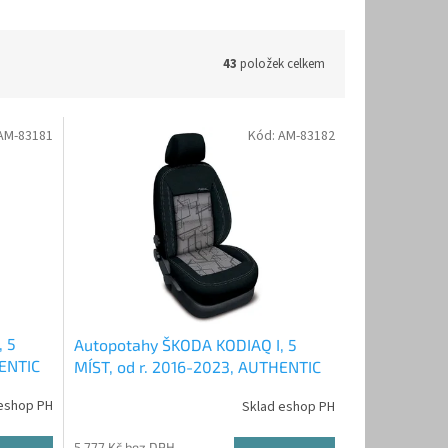
43
položek celkem
AM-83181
Kód:
AM-83182
, 5
Autopotahy ŠKODA KODIAQ I, 5
HENTIC
MÍST, od r. 2016-2023, AUTHENTIC
DOBLO, matrix šedý
eshop PH
Sklad eshop PH
5 777 Kč bez DPH