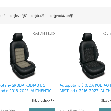
dně
Nejlevnější
Nejdražší
Nejprodávanější
Kód:
AM-83180
Kód:
otahy ŠKODA KODIAQ I, 5
Autopotahy ŠKODA KODIAQ I
 od r. 2016-2023, AUTHENTIC
MÍST, od r. 2016-2023, AUT
O, matrix béžový
DOBLO, matrix černý
Sklad eshop PH
Sklad 
Kč bez DPH
5 777 Kč bez DPH