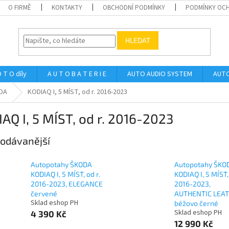
O FIRMĚ
KONTAKTY
OBCHODNÍ PODMÍNKY
PODMÍNKY OCH
HLEDAT
 T O díly
A U T O B A T E R I E
AUTO AUDIO SYSTEM
AUTO
DA
KODIAQ I, 5 MÍST, od r. 2016-2023
AQ I, 5 MÍST, od r. 2016-2023
odávanější
Autopotahy ŠKODA
Autopotahy ŠKO
KODIAQ I, 5 MÍST, od r.
KODIAQ I, 5 MÍST, 
2016-2023, ELEGANCE
2016-2023,
červené
AUTHENTIC LEAT
Sklad eshop PH
béžovo černé
Sklad eshop PH
4 390 Kč
12 990 Kč