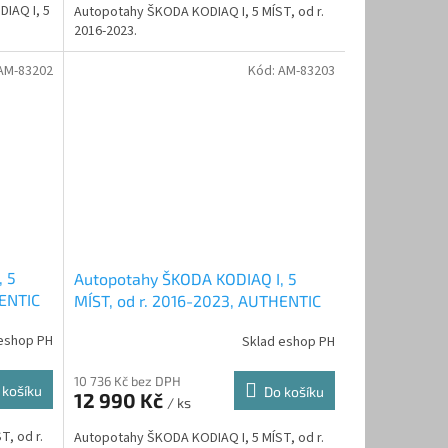
IAQ I, 5
Autopotahy ŠKODA KODIAQ I, 5 MÍST, od r.
2016-2023.
AM-83202
Kód:
AM-83203
, 5
Autopotahy ŠKODA KODIAQ I, 5
HENTIC
MÍST, od r. 2016-2023, AUTHENTIC
LEATHER, černo béžové
eshop PH
Sklad eshop PH
10 736 Kč bez DPH
 košíku
Do košíku
12 990 Kč
/ ks
, od r.
Autopotahy ŠKODA KODIAQ I, 5 MÍST, od r.