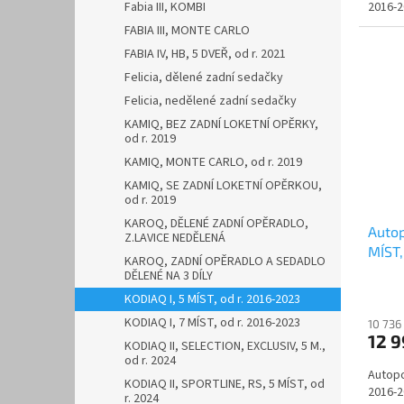
Fabia III, KOMBI
2016-2
FABIA III, MONTE CARLO
FABIA IV, HB, 5 DVEŘ, od r. 2021
Felicia, dělené zadní sedačky
Felicia, nedělené zadní sedačky
KAMIQ, BEZ ZADNÍ LOKETNÍ OPĚRKY,
od r. 2019
KAMIQ, MONTE CARLO, od r. 2019
KAMIQ, SE ZADNÍ LOKETNÍ OPĚRKOU,
od r. 2019
KAROQ, DĚLENÉ ZADNÍ OPĚRADLO,
Autop
Z.LAVICE NEDĚLENÁ
MÍST,
KAROQ, ZADNÍ OPĚRADLO A SEDADLO
VELV
DĚLENÉ NA 3 DÍLY
KODIAQ I, 5 MÍST, od r. 2016-2023
KODIAQ I, 7 MÍST, od r. 2016-2023
10 736
12 
KODIAQ II, SELECTION, EXCLUSIV, 5 M.,
od r. 2024
Autopo
KODIAQ II, SPORTLINE, RS, 5 MÍST, od
2016-2
r. 2024