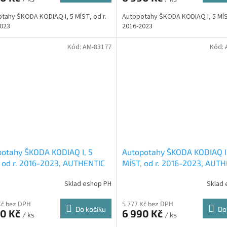
tahy ŠKODA KODIAQ I, 5 MÍST, od r.
Autopotahy ŠKODA KODIAQ I, 5 MÍST
023
2016-2023
Kód:
AM-83177
Kód:
otahy ŠKODA KODIAQ I, 5
Autopotahy ŠKODA KODIAQ I
 od r. 2016-2023, AUTHENTIC
MÍST, od r. 2016-2023, AUT
, žakar červený
DOBLO, žakar modrý
Sklad eshop PH
Sklad 
Kč bez DPH
5 777 Kč bez DPH
Do košíku
Do
90 Kč
6 990 Kč
/ ks
/ ks