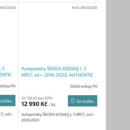
AM-83184
Kód:
AM-83185
, 5
Autopotahy ŠKODA KODIAQ I, 5
HENTIC
MÍST, od r. 2016-2023, AUTHENTIC
VELVET, černo červené
eshop PH
Sklad eshop PH
10 736 Kč bez DPH
 košíku
Do košíku
12 990 Kč
/ ks
, od r.
Autopotahy ŠKODA KODIAQ I, 5 MÍST, od r.
2016-2023.