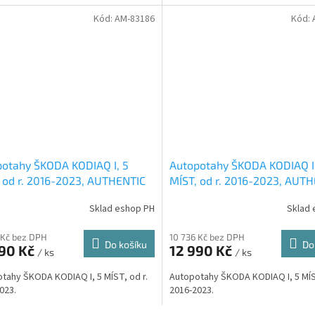
Kód:
AM-83186
Kód:
otahy ŠKODA KODIAQ I, 5
Autopotahy ŠKODA KODIAQ I
 od r. 2016-2023, AUTHENTIC
MÍST, od r. 2016-2023, AUT
T, černé
VELVET, černo béžové
Sklad eshop PH
Sklad 
 Kč bez DPH
10 736 Kč bez DPH
Do košíku
Do
990 Kč
12 990 Kč
/ ks
/ ks
tahy ŠKODA KODIAQ I, 5 MÍST, od r.
Autopotahy ŠKODA KODIAQ I, 5 MÍST
023.
2016-2023.