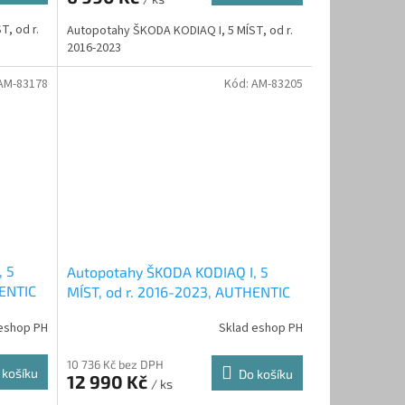
, od r.
Autopotahy ŠKODA KODIAQ I, 5 MÍST, od r.
2016-2023
AM-83178
Kód:
AM-83205
, 5
Autopotahy ŠKODA KODIAQ I, 5
HENTIC
MÍST, od r. 2016-2023, AUTHENTIC
LEATHER, béžové
eshop PH
Sklad eshop PH
10 736 Kč bez DPH
 košíku
Do košíku
12 990 Kč
/ ks