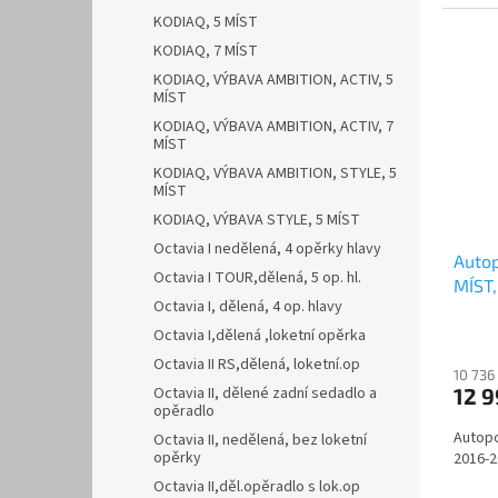
KODIAQ, 5 MÍST
KODIAQ, 7 MÍST
KODIAQ, VÝBAVA AMBITION, ACTIV, 5
MÍST
KODIAQ, VÝBAVA AMBITION, ACTIV, 7
MÍST
KODIAQ, VÝBAVA AMBITION, STYLE, 5
MÍST
KODIAQ, VÝBAVA STYLE, 5 MÍST
Octavia I nedělená, 4 opěrky hlavy
Autop
Octavia I TOUR,dělená, 5 op. hl.
MÍST,
Octavia I, dělená, 4 op. hlavy
VELVE
Octavia I,dělená ,loketní opěrka
Octavia II RS,dělená, loketní.op
10 736
12 
Octavia II, dělené zadní sedadlo a
opěradlo
Autopo
Octavia II, nedělená, bez loketní
opěrky
2016-2
Octavia II,děl.opěradlo s lok.op