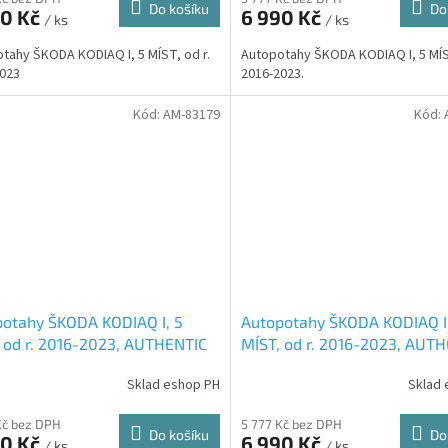
Do košíku
Do
90 Kč
6 990 Kč
/ ks
/ ks
tahy ŠKODA KODIAQ I, 5 MÍST, od r.
Autopotahy ŠKODA KODIAQ I, 5 MÍST
023
2016-2023.
Kód:
AM-83179
Kód:
otahy ŠKODA KODIAQ I, 5
Autopotahy ŠKODA KODIAQ I
 od r. 2016-2023, AUTHENTIC
MÍST, od r. 2016-2023, AUT
, vlnky černé
DOBLO, žakar audi
Sklad eshop PH
Sklad 
Kč bez DPH
5 777 Kč bez DPH
Do košíku
Do
90 Kč
6 990 Kč
/ ks
/ ks