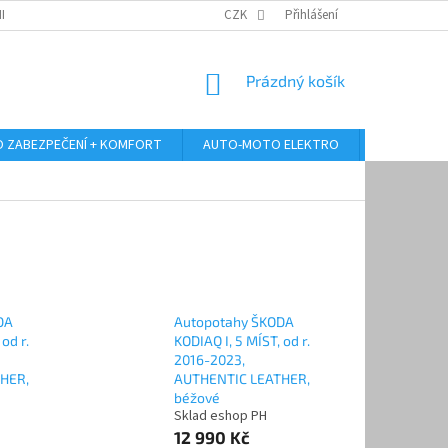
RANY OSOBNÍCH ÚDAJŮ
ODSTOUPENÍ OD KUPNÍ SMLOUVY
CZK
Přihlášení
REKLAMA
NÁKUPNÍ
Prázdný košík
KOŠÍK
 ZABEZPEČENÍ + KOMFORT
AUTO-MOTO ELEKTRO
AUTO MULT
DA
Autopotahy ŠKODA
od r.
KODIAQ I, 5 MÍST, od r.
2016-2023,
HER,
AUTHENTIC LEATHER,
béžové
Sklad eshop PH
12 990 Kč