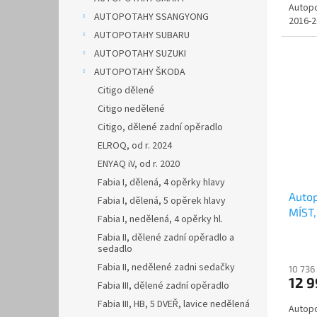
Autopo
AUTOPOTAHY SSANGYONG
2016-2
AUTOPOTAHY SUBARU
AUTOPOTAHY SUZUKI
AUTOPOTAHY ŠKODA
Citigo dělené
Citigo nedělené
Citigo, dělené zadní opěradlo
ELROQ, od r. 2024
ENYAQ iV, od r. 2020
Fabia I, dělená, 4 opěrky hlavy
Autop
Fabia I, dělená, 5 opěrek hlavy
MÍST,
Fabia I, nedělená, 4 opěrky hl.
LEAT
Fabia II, dělené zadní opěradlo a
sedadlo
Fabia II, nedělené zadni sedačky
10 736
12 
Fabia III, dělené zadní opěradlo
Fabia III, HB, 5 DVEŘ, lavice nedělená
Autopo