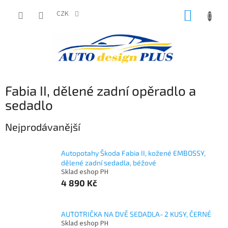
Přejít
NÁKUP
na
CZK
obsah
KOŠÍK
Fabia II, dělené zadní opěradlo a
sedadlo
Nejprodávanější
Autopotahy Škoda Fabia II, kožené EMBOSSY,
dělené zadní sedadla, béžové
Sklad eshop PH
4 890 Kč
AUTOTRIČKA NA DVĚ SEDADLA- 2 KUSY, ČERNÉ
Sklad eshop PH