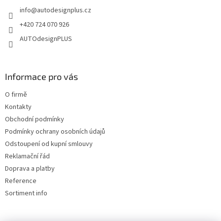
t
info
@
autodesignplus.cz
í
+420 724 070 926
AUTOdesignPLUS
Informace pro vás
O firmě
Kontakty
Obchodní podmínky
Podmínky ochrany osobních údajů
Odstoupení od kupní smlouvy
Reklamační řád
Doprava a platby
Reference
Sortiment info