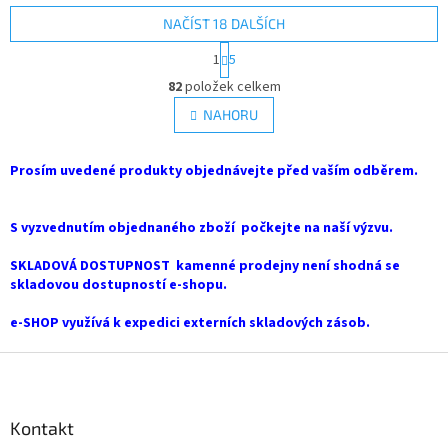
NAČÍST 18 DALŠÍCH
S
1
5
t
O
r
82
položek celkem
v
á
l
NAHORU
n
á
k
d
o
v
Prosím uvedené produkty objednávejte před vaším odběrem.
a
á
c
n
í
í
S vyzvednutím objednaného zboží počkejte na naší výzvu.
p
r
SKLADOVÁ DOSTUPNOST kamenné prodejny není shodná se
v
skladovou dostupností e-shopu.
k
y
e-SHOP využívá k expedici externích skladových zásob.
v
ý
Z
p
i
á
s
p
u
a
Kontakt