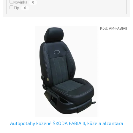
t
Novinka
0
ů
Tip
0
V
Kód:
AM-FABIAII
ý
p
i
s
p
r
o
d
u
k
t
ů
Autopotahy kožené ŠKODA FABIA II, kůže a alcantara