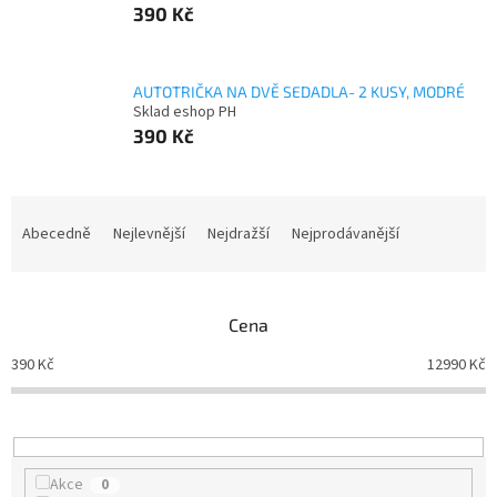
390 Kč
AUTOTRIČKA NA DVĚ SEDADLA- 2 KUSY, MODRÉ
Sklad eshop PH
390 Kč
Ř
a
Abecedně
Nejlevnější
Nejdražší
Nejprodávanější
z
e
n
Cena
í
p
390
Kč
12990
Kč
r
o
d
u
k
Akce
0