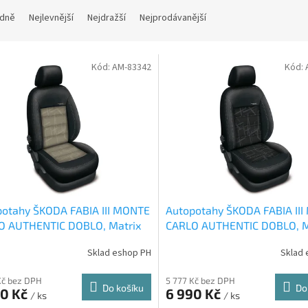
dně
Nejlevnější
Nejdražší
Nejprodávanější
Kód:
AM-83342
Kód:
potahy ŠKODA FABIA III MONTE
Autopotahy ŠKODA FABIA II
O AUTHENTIC DOBLO, Matrix
CARLO AUTHENTIC DOBLO, M
vý
černý
Sklad eshop PH
Sklad 
Kč bez DPH
5 777 Kč bez DPH
Do košíku
Do
90 Kč
6 990 Kč
/ ks
/ ks