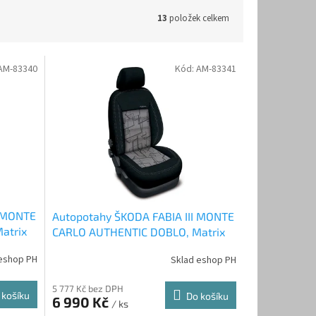
13
položek celkem
AM-83340
Kód:
AM-83341
I MONTE
Autopotahy ŠKODA FABIA III MONTE
atrix
CARLO AUTHENTIC DOBLO, Matrix
šedý
eshop PH
Sklad eshop PH
5 777 Kč bez DPH
 košíku
Do košíku
6 990 Kč
/ ks