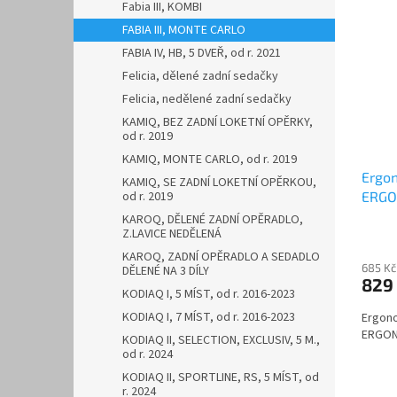
Fabia III, KOMBI
FABIA III, MONTE CARLO
FABIA IV, HB, 5 DVEŘ, od r. 2021
Felicia, dělené zadní sedačky
Felicia, nedělené zadní sedačky
KAMIQ, BEZ ZADNÍ LOKETNÍ OPĚRKY,
od r. 2019
KAMIQ, MONTE CARLO, od r. 2019
Ergon
KAMIQ, SE ZADNÍ LOKETNÍ OPĚRKOU,
ERGO
od r. 2019
KAROQ, DĚLENÉ ZADNÍ OPĚRADLO,
Z.LAVICE NEDĚLENÁ
KAROQ, ZADNÍ OPĚRADLO A SEDADLO
685 Kč
DĚLENÉ NA 3 DÍLY
829
KODIAQ I, 5 MÍST, od r. 2016-2023
KODIAQ I, 7 MÍST, od r. 2016-2023
Ergono
ERGO
KODIAQ II, SELECTION, EXCLUSIV, 5 M.,
od r. 2024
KODIAQ II, SPORTLINE, RS, 5 MÍST, od
r. 2024