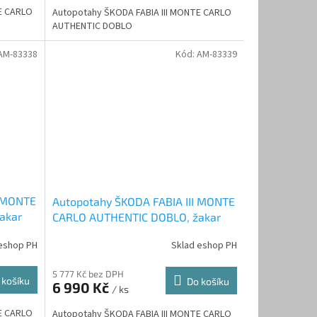
E CARLO
Autopotahy ŠKODA FABIA III MONTE CARLO
AUTHENTIC DOBLO
AM-83338
Kód:
AM-83339
I MONTE
Autopotahy ŠKODA FABIA III MONTE
akar
CARLO AUTHENTIC DOBLO, žakar
avio
eshop PH
Sklad eshop PH
5 777 Kč bez DPH
 košíku
Do košíku
6 990 Kč
/ ks
E CARLO
Autopotahy ŠKODA FABIA III MONTE CARLO