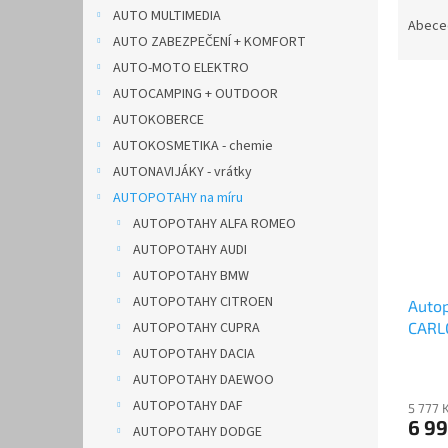
Ř
n
AUTO MULTIMEDIA
a
e
Abece
AUTO ZABEZPEČENÍ + KOMFORT
z
l
e
AUTO-MOTO ELEKTRO
V
n
AUTOCAMPING + OUTDOOR
ý
í
AUTOKOBERCE
p
p
AUTOKOSMETIKA - chemie
i
r
AUTONAVIJÁKY - vrátky
s
o
p
AUTOPOTAHY na míru
d
r
u
AUTOPOTAHY ALFA ROMEO
o
k
AUTOPOTAHY AUDI
d
t
AUTOPOTAHY BMW
u
ů
AUTOPOTAHY CITROEN
Auto
k
CARL
AUTOPOTAHY CUPRA
t
béžo
ů
AUTOPOTAHY DACIA
AUTOPOTAHY DAEWOO
AUTOPOTAHY DAF
5 777 
6 9
AUTOPOTAHY DODGE