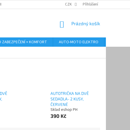
RANY OSOBNÍCH ÚDAJŮ
ODSTOUPENÍ OD KUPNÍ SMLOUVY
CZK
Přihlášení
REKLAMA
NÁKUPNÍ
Prázdný košík
KOŠÍK
 ZABEZPEČENÍ + KOMFORT
AUTO-MOTO ELEKTRO
AUTO MULT
 DVĚ
AUTOTRIČKA NA DVĚ
,
SEDADLA- 2 KUSY,
ČERVENÉ
Sklad eshop PH
390 Kč