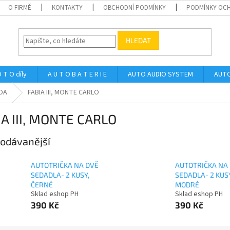
O FIRMĚ
KONTAKTY
OBCHODNÍ PODMÍNKY
PODMÍNKY OCH
HLEDAT
 T O díly
A U T O B A T E R I E
AUTO AUDIO SYSTEM
AUTO
DA
FABIA III, MONTE CARLO
IA III, MONTE CARLO
odávanější
AUTOTRIČKA NA DVĚ
AUTOTRIČKA NA
SEDADLA- 2 KUSY,
SEDADLA- 2 KUSY
ČERNÉ
MODRÉ
Sklad eshop PH
Sklad eshop PH
390 Kč
390 Kč