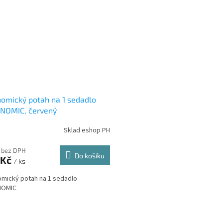
omický potah na 1 sedadlo
NOMIC, červený
Sklad eshop PH
 bez DPH
Do košíku
 Kč
/ ks
mický potah na 1 sedadlo
NOMIC
O
v