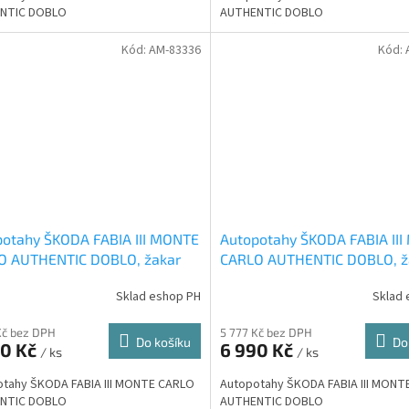
NTIC DOBLO
AUTHENTIC DOBLO
Kód:
AM-83336
Kód:
potahy ŠKODA FABIA III MONTE
Autopotahy ŠKODA FABIA II
O AUTHENTIC DOBLO, žakar
CARLO AUTHENTIC DOBLO, ž
ený
modrý
Sklad eshop PH
Sklad 
Kč bez DPH
5 777 Kč bez DPH
Do košíku
Do
90 Kč
6 990 Kč
/ ks
/ ks
tahy ŠKODA FABIA III MONTE CARLO
Autopotahy ŠKODA FABIA III MONT
NTIC DOBLO
AUTHENTIC DOBLO