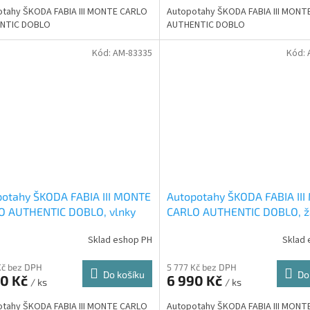
tahy ŠKODA FABIA III MONTE CARLO
Autopotahy ŠKODA FABIA III MONT
NTIC DOBLO
AUTHENTIC DOBLO
Kód:
AM-83335
Kód:
potahy ŠKODA FABIA III MONTE
Autopotahy ŠKODA FABIA II
O AUTHENTIC DOBLO, vlnky
CARLO AUTHENTIC DOBLO, ž
é
audi
Sklad eshop PH
Sklad 
Kč bez DPH
5 777 Kč bez DPH
Do košíku
Do
90 Kč
6 990 Kč
/ ks
/ ks
tahy ŠKODA FABIA III MONTE CARLO
Autopotahy ŠKODA FABIA III MONT