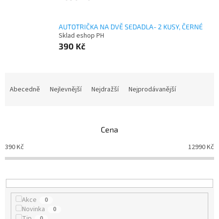
AUTOTRIČKA NA DVĚ SEDADLA- 2 KUSY, ČERNÉ
Sklad eshop PH
390 Kč
Ř
a
Abecedně
Nejlevnější
Nejdražší
Nejprodávanější
z
e
n
Cena
í
p
390
Kč
12990
Kč
r
o
d
u
k
Akce
0
t
Novinka
0
ů
Tip
0