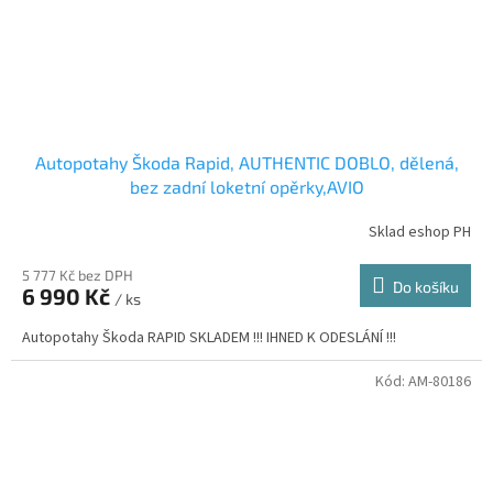
Autopotahy Škoda Rapid, AUTHENTIC DOBLO, dělená,
bez zadní loketní opěrky,AVIO
Sklad eshop PH
5 777 Kč bez DPH
Do košíku
6 990 Kč
/ ks
Autopotahy Škoda RAPID SKLADEM !!! IHNED K ODESLÁNÍ !!!
Kód:
AM-80186