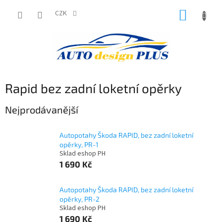
Přejít
NÁKUP
na
CZK
obsah
KOŠÍK
Rapid bez zadní loketní opěrky
Nejprodávanější
Autopotahy Škoda RAPID, bez zadní loketní
opěrky, PR-1
Sklad eshop PH
1 690 Kč
Autopotahy Škoda RAPID, bez zadní loketní
opěrky, PR-2
Sklad eshop PH
1 690 Kč