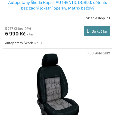
Autopotahy Škoda Rapid, AUTHENTIC DOBLO, dělená,
bez zadní loketní opěrky, Matrix béžový
Sklad eshop PH
5 777 Kč bez DPH
Do košíku
6 990 Kč
/ ks
Autopotahy Škoda RAPID
Kód:
AM-80189