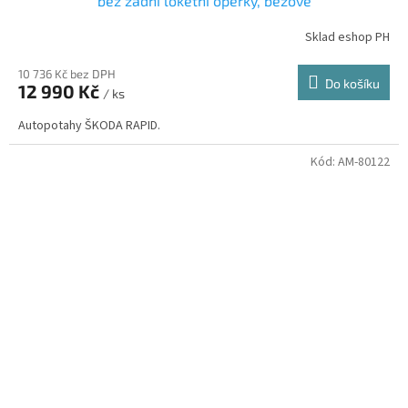
bez zadní loketní opěrky, béžové
Sklad eshop PH
10 736 Kč bez DPH
Do košíku
12 990 Kč
/ ks
Autopotahy ŠKODA RAPID.
Kód:
AM-80122