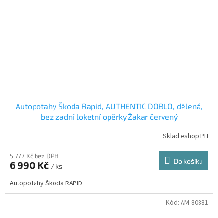
Autopotahy Škoda Rapid, AUTHENTIC DOBLO, dělená,
bez zadní loketní opěrky,Žakar červený
Sklad eshop PH
5 777 Kč bez DPH
Do košíku
6 990 Kč
/ ks
Autopotahy Škoda RAPID
Kód:
AM-80881