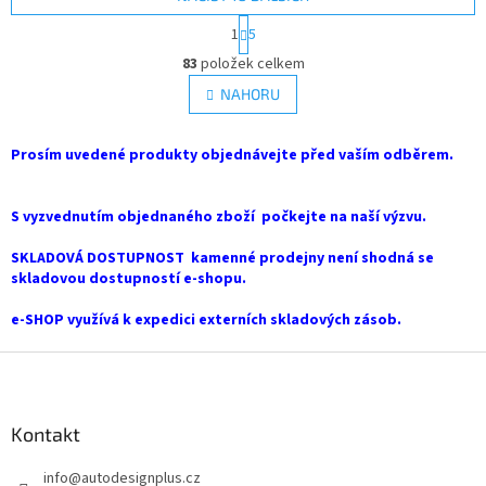
S
1
5
t
O
r
83
položek celkem
v
á
l
NAHORU
n
á
k
d
o
v
Prosím uvedené produkty objednávejte před vaším odběrem.
a
á
c
n
í
í
S vyzvednutím objednaného zboží počkejte na naší výzvu.
p
r
SKLADOVÁ DOSTUPNOST kamenné prodejny není shodná se
v
skladovou dostupností e-shopu.
k
y
e-SHOP využívá k expedici externích skladových zásob.
v
ý
Z
p
i
á
s
p
u
a
Kontakt
t
info
@
autodesignplus.cz
í