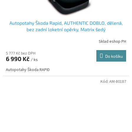
Autopotahy Škoda Rapid, AUTHENTIC DOBLO, dělená,
bez zadní loketní opěrky, Matrix šedý
Sklad eshop PH
5 777 Kč bez DPH
Do košíku
6 990 Kč
/ ks
Autopotahy Škoda RAPID
Kód:
AM-80187