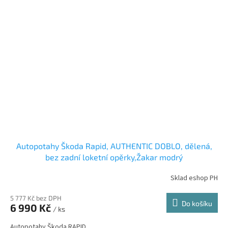
Autopotahy Škoda Rapid, AUTHENTIC DOBLO, dělená,
bez zadní loketní opěrky,Žakar modrý
Sklad eshop PH
5 777 Kč bez DPH
Do košíku
6 990 Kč
/ ks
Autopotahy Škoda RAPID