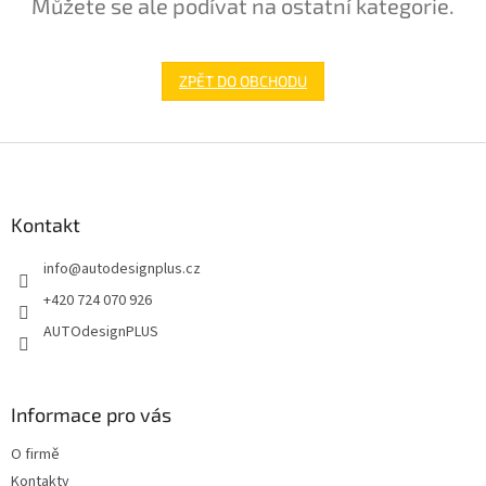
Můžete se ale podívat na ostatní kategorie.
ZPĚT DO OBCHODU
Z
á
p
a
Kontakt
t
info
@
autodesignplus.cz
í
+420 724 070 926
AUTOdesignPLUS
Informace pro vás
O firmě
Kontakty