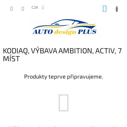
Přejít
NÁKUP
na
CZK
obsah
KOŠÍK
KODIAQ, VÝBAVA AMBITION, ACTIV, 7
MÍST
Produkty teprve připravujeme.