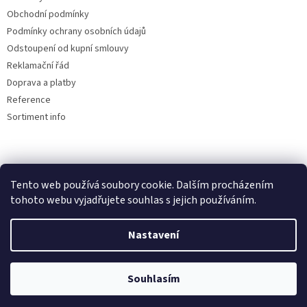
Obchodní podmínky
Podmínky ochrany osobních údajů
Odstoupení od kupní smlouvy
Reklamační řád
Doprava a platby
Reference
Sortiment info
Reklamační řád
Tento web používá soubory cookie. Dalším procházením
tohoto webu vyjadřujete souhlas s jejich používáním.
Nastavení
Vytvořil Shoptet
Souhlasím
Copyright 2026
AUTOdesignPLUS
. Všechna práva vyhrazena.