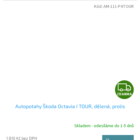
Kód:
AM-111-P4TOUR
Z
ZDARMA
D
Autopotahy Škoda Octavia I TOUR, dělená, prolis
A
R
Skladem - odesíláme do 1-5 dnů
1 810 Kč bez DPH