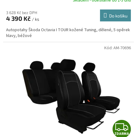
R
Skladem - odesíláme do 1-5 dnů
3 628 Kč bez DPH
Do košíku
4 390 Kč
/ ks
A
Autopotahy Škoda Octavia I TOUR kožené Tuning, dělené, 5 opěrek
hlavy, béžové
Kód:
AM-70696
Z
ZDARMA