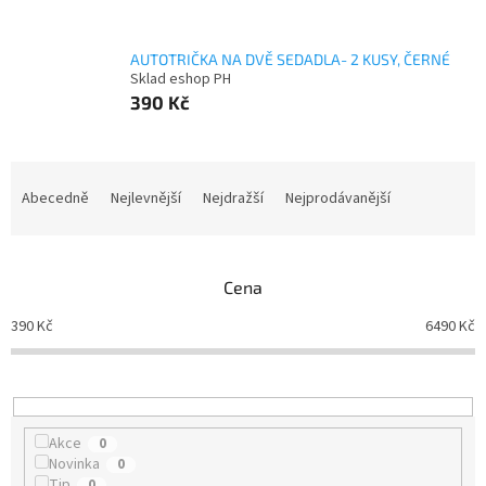
AUTOTRIČKA NA DVĚ SEDADLA- 2 KUSY, ČERNÉ
Sklad eshop PH
390 Kč
Ř
a
Abecedně
Nejlevnější
Nejdražší
Nejprodávanější
z
e
n
Cena
í
p
390
Kč
6490
Kč
r
o
d
u
k
Akce
0
t
Novinka
0
ů
Tip
0