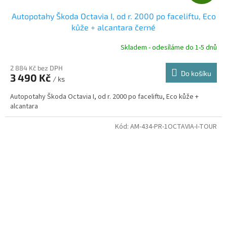
D
Autopotahy Škoda Octavia I, od r. 2000 po faceliftu, Eco
A
kůže + alcantara černé
R
Skladem - odesíláme do 1-5 dnů
2 884 Kč bez DPH
Do košíku
3 490 Kč
/ ks
A
Autopotahy Škoda Octavia I, od r. 2000 po faceliftu, Eco kůže +
alcantara
Kód:
AM-434-PR-1OCTAVIA-I-TOUR