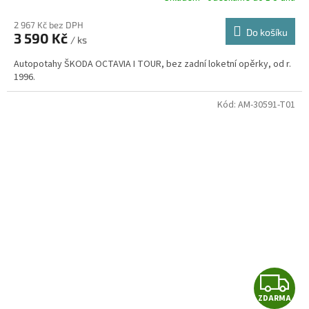
2 967 Kč bez DPH
Do košíku
3 590 Kč
/ ks
A
Autopotahy ŠKODA OCTAVIA I TOUR, bez zadní loketní opěrky, od r.
1996.
Kód:
AM-30591-T01
Z
ZDARMA