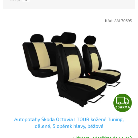
V
Kód:
AM-70695
ý
p
i
s
p
r
o
d
u
k
t
Z
ů
ZDARMA
D
Autopotahy Škoda Octavia I TOUR kožené Tuning,
A
dělené, 5 opěrek hlavy, béžové