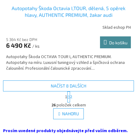
Autopotahy Škoda Octavia I,TOUR, dělená, 5 opěrek
hlavy, AUTHENTIC PREMIUM, žakar audi
Sklad eshop PH
5 364 Kč bez DPH
Do košíku
6 490 Kč
/ ks
Autopotahy Škoda OCTAVIA TOUR I, AUTHENTIC PREMIUM.
Autopotahy na míru. Luxusní tuningový vzhled a špičková ochrana
čalounění. Profesionální čalounické zpracování....
NAČÍST 8 DALŠÍCH
S
1
2
t
O
r
26
položek celkem
v
á
l
NAHORU
n
á
k
d
o
v
Prosím uvedené produkty objednávejte před vaším odběrem.
a
á