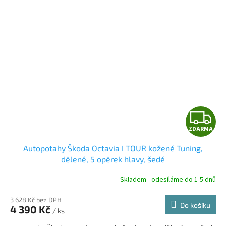
Z
ZDARMA
D
Autopotahy Škoda Octavia I TOUR kožené Tuning,
A
dělené, 5 opěrek hlavy, šedé
R
Skladem - odesíláme do 1-5 dnů
3 628 Kč bez DPH
Do košíku
4 390 Kč
/ ks
A