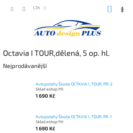
Přejít
NÁKUP
na
CZK
obsah
KOŠÍK
Octavia I TOUR,dělená, 5 op. hl.
Nejprodávanější
Autopotahy Škoda OCTAVIA I, TOUR, PR-2
Sklad eshop PH
1 690 Kč
Autopotahy Škoda OCTAVIA I, TOUR, PR-1
Sklad eshop PH
1 690 Kč