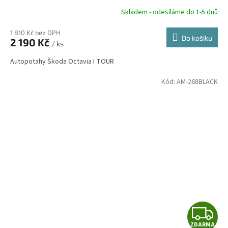
R
Skladem - odesíláme do 1-5 dnů
1 810 Kč bez DPH
Do košíku
2 190 Kč
/ ks
A
Autopotahy Škoda Octavia I TOUR
Kód:
AM-268BLACK
Z
ZDARMA