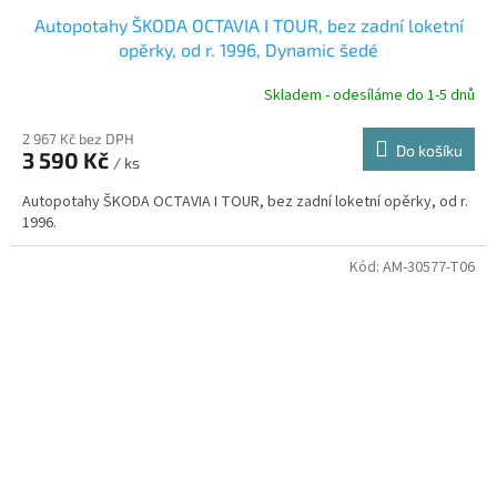
D
Autopotahy ŠKODA OCTAVIA I TOUR, bez zadní loketní
A
opěrky, od r. 1996, Dynamic šedé
R
Skladem - odesíláme do 1-5 dnů
2 967 Kč bez DPH
Do košíku
3 590 Kč
/ ks
A
Autopotahy ŠKODA OCTAVIA I TOUR, bez zadní loketní opěrky, od r.
1996.
Kód:
AM-30577-T06