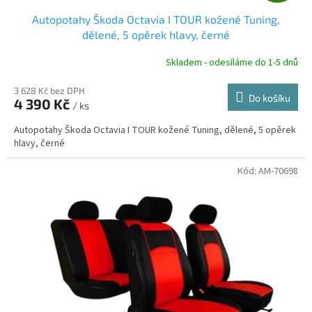
D
Autopotahy Škoda Octavia I TOUR kožené Tuning,
A
dělené, 5 opěrek hlavy, černé
R
Skladem - odesíláme do 1-5 dnů
3 628 Kč bez DPH
Do košíku
4 390 Kč
/ ks
A
Autopotahy Škoda Octavia I TOUR kožené Tuning, dělené, 5 opěrek
hlavy, černé
Kód:
AM-70698