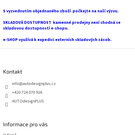
c
n
í
í
S vyzvednutím objednaného zboží počkejte na naší výzvu.
p
r
SKLADOVÁ DOSTUPNOST kamenné prodejny není shodná se
v
skladovou dostupností e-shopu.
k
y
e-SHOP využívá k expedici externích skladových zásob.
v
ý
Z
p
i
á
s
p
u
a
Kontakt
t
info
@
autodesignplus.cz
í
+420 724 070 926
AUTOdesignPLUS
Informace pro vás