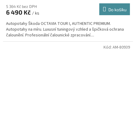
5 364 Kč bez DPH
Do košíku
6 490 Kč
/ ks
Autopotahy Škoda OCTAVIA TOUR I, AUTHENTIC PREMIUM.
Autopotahy na míru. Luxusní tuningový vzhled a špičková ochrana
čalounění. Profesionální čalounické zpracování....
Kód:
AM-80939