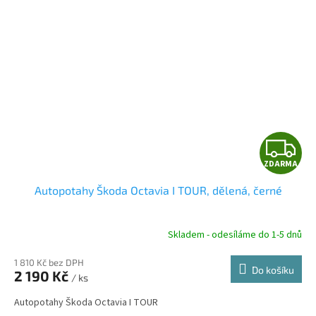
Z
ZDARMA
D
Autopotahy Škoda Octavia I TOUR, dělená, černé
A
R
Skladem - odesíláme do 1-5 dnů
1 810 Kč bez DPH
Do košíku
2 190 Kč
/ ks
A
Autopotahy Škoda Octavia I TOUR