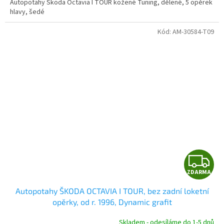
Autopotahy Škoda Octavia I TOUR kožené Tuning, dělené, 5 opěrek
hlavy, šedé
Kód:
AM-30584-T09
Z
ZDARMA
D
Autopotahy ŠKODA OCTAVIA I TOUR, bez zadní loketní
A
opěrky, od r. 1996, Dynamic grafit
R
Skladem - odesíláme do 1-5 dnů