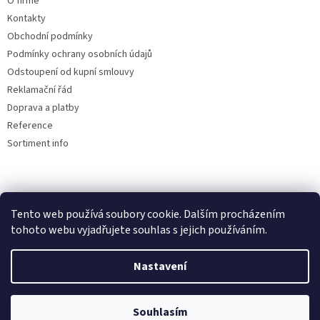
O firmě
Kontakty
Obchodní podmínky
Podmínky ochrany osobních údajů
Odstoupení od kupní smlouvy
Reklamační řád
Doprava a platby
Reference
Sortiment info
Reklamační řád
Tento web používá soubory cookie. Dalším procházením
tohoto webu vyjadřujete souhlas s jejich používáním.
Nastavení
Vytvořil Shoptet
Souhlasím
Copyright 2026
AUTOdesignPLUS
. Všechna práva vyhrazena.