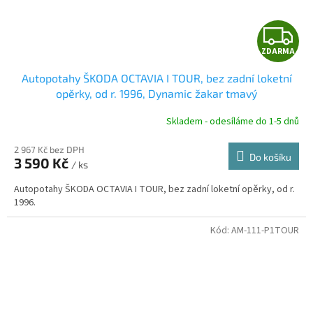
Z
ZDARMA
D
Autopotahy ŠKODA OCTAVIA I TOUR, bez zadní loketní
A
opěrky, od r. 1996, Dynamic žakar tmavý
R
Skladem - odesíláme do 1-5 dnů
2 967 Kč bez DPH
Do košíku
3 590 Kč
/ ks
A
Autopotahy ŠKODA OCTAVIA I TOUR, bez zadní loketní opěrky, od r.
1996.
Kód:
AM-111-P1TOUR