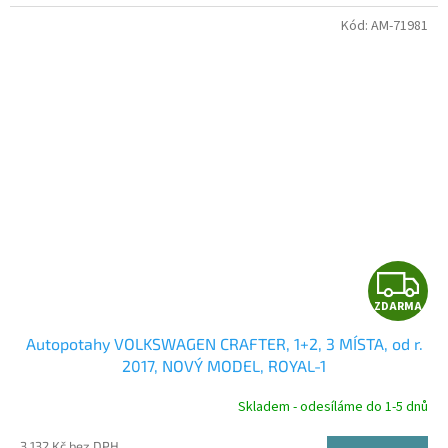
Kód:
AM-71981
Z
ZDARMA
D
Autopotahy VOLKSWAGEN CRAFTER, 1+2, 3 MÍSTA, od r.
A
2017, NOVÝ MODEL, ROYAL-1
R
Skladem - odesíláme do 1-5 dnů
3 132 Kč bez DPH