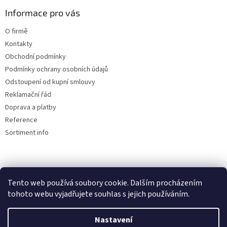
ý
Informace pro vás
p
i
O firmě
s
u
Kontakty
Obchodní podmínky
Podmínky ochrany osobních údajů
Odstoupení od kupní smlouvy
Reklamační řád
Doprava a platby
Reference
Sortiment info
Reklamační řád
Tento web používá soubory cookie. Dalším procházením
🏖️ DOVOLENÁ 6.8.2026 —
tohoto webu vyjadřujete souhlas s jejich používáním.
kamenná prodejna uzavřena.
Nastavení
Objednávky přijímáme i během
Vytvořil Shoptet