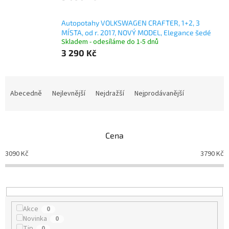
Autopotahy VOLKSWAGEN CRAFTER, 1+2, 3
MÍSTA, od r. 2017, NOVÝ MODEL, Elegance šedé
Skladem - odesíláme do 1-5 dnů
3 290 Kč
Ř
a
Abecedně
Nejlevnější
Nejdražší
Nejprodávanější
z
e
n
Cena
í
p
3090
Kč
3790
Kč
r
o
d
u
k
Akce
0
t
Novinka
0
ů
Tip
0