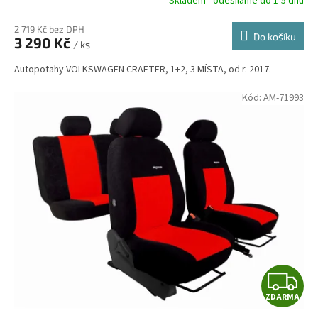
R
Skladem - odesíláme do 1-5 dnů
2 719 Kč bez DPH
Do košíku
3 290 Kč
/ ks
A
Autopotahy VOLKSWAGEN CRAFTER, 1+2, 3 MÍSTA, od r. 2017.
Kód:
AM-71993
Z
ZDARMA
D