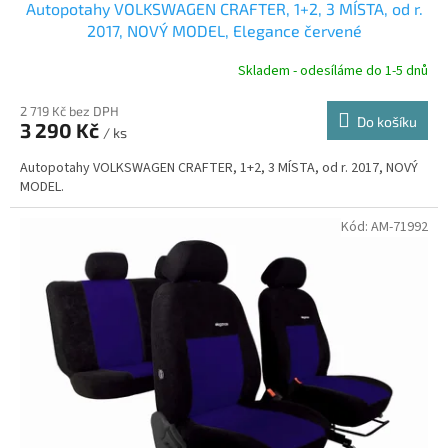
Autopotahy VOLKSWAGEN CRAFTER, 1+2, 3 MÍSTA, od r.
A
2017, NOVÝ MODEL, Elegance červené
R
Skladem - odesíláme do 1-5 dnů
2 719 Kč bez DPH
Do košíku
3 290 Kč
/ ks
A
Autopotahy VOLKSWAGEN CRAFTER, 1+2, 3 MÍSTA, od r. 2017, NOVÝ
MODEL.
Kód:
AM-71992