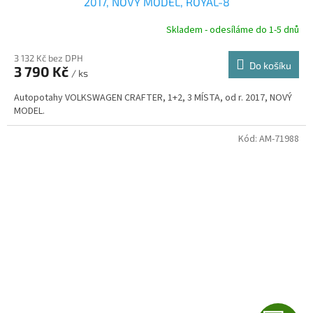
A
2017, NOVÝ MODEL, ROYAL-8
R
Skladem - odesíláme do 1-5 dnů
3 132 Kč bez DPH
Do košíku
3 790 Kč
/ ks
A
Autopotahy VOLKSWAGEN CRAFTER, 1+2, 3 MÍSTA, od r. 2017, NOVÝ
MODEL.
Kód:
AM-71988