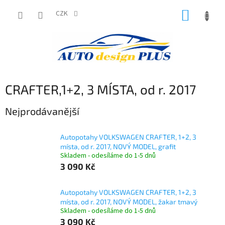
Přejít
NÁKUP
na
CZK
obsah
KOŠÍK
CRAFTER,1+2, 3 MÍSTA, od r. 2017
Nejprodávanější
Autopotahy VOLKSWAGEN CRAFTER, 1+2, 3
místa, od r. 2017, NOVÝ MODEL, grafit
Skladem - odesíláme do 1-5 dnů
3 090 Kč
Autopotahy VOLKSWAGEN CRAFTER, 1+2, 3
místa, od r. 2017, NOVÝ MODEL, žakar tmavý
Skladem - odesíláme do 1-5 dnů
3 090 Kč