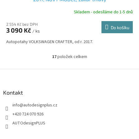
R
Skladem - odesíláme do 1-5 dnů
2 554 Kč bez DPH
Do košíku
3 090 Kč
/ ks
A
Autopotahy VOLKSWAGEN CRAFTER, od r. 2017.
17
položek celkem
O
v
l
Z
á
á
d
p
a
a
Kontakt
c
t
í
info
@
autodesignplus.cz
í
p
r
+420 724 070 926
v
AUTOdesignPLUS
k
y
v