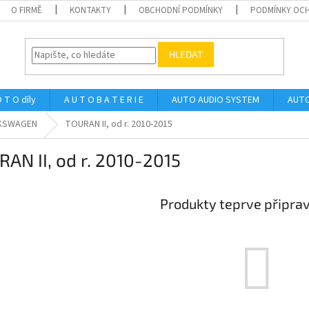
O FIRMĚ
KONTAKTY
OBCHODNÍ PODMÍNKY
PODMÍNKY OCH
HLEDAT
 T O díly
A U T O B A T E R I E
AUTO AUDIO SYSTEM
AUTO
KSWAGEN
TOURAN II, od r. 2010-2015
AN II, od r. 2010-2015
Produkty teprve připra