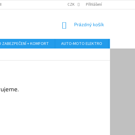
RANY OSOBNÍCH ÚDAJŮ
ODSTOUPENÍ OD KUPNÍ SMLOUVY
CZK
Přihlášení
REKLAMA
NÁKUPNÍ
Prázdný košík
KOŠÍK
 ZABEZPEČENÍ + KOMFORT
AUTO-MOTO ELEKTRO
AUTO MULT
vujeme.