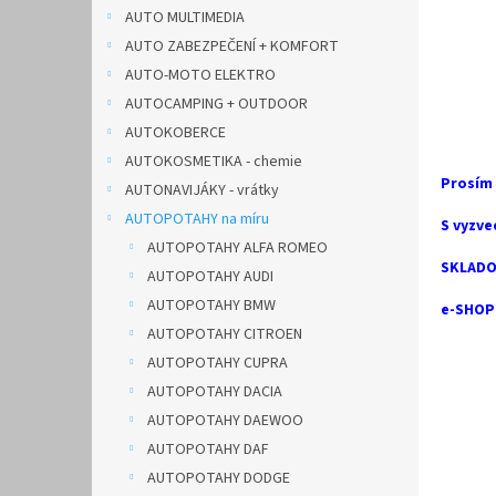
n
AUTO MULTIMEDIA
e
AUTO ZABEZPEČENÍ + KOMFORT
l
AUTO-MOTO ELEKTRO
AUTOCAMPING + OUTDOOR
AUTOKOBERCE
AUTOKOSMETIKA - chemie
Prosím
AUTONAVIJÁKY - vrátky
AUTOPOTAHY na míru
S vyzve
AUTOPOTAHY ALFA ROMEO
SKLADO
AUTOPOTAHY AUDI
AUTOPOTAHY BMW
e-SHOP 
AUTOPOTAHY CITROEN
AUTOPOTAHY CUPRA
AUTOPOTAHY DACIA
AUTOPOTAHY DAEWOO
AUTOPOTAHY DAF
AUTOPOTAHY DODGE