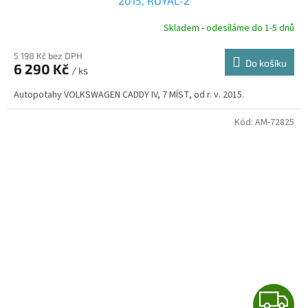
A
2015, ROYAL-2
R
Skladem - odesíláme do 1-5 dnů
5 198 Kč bez DPH
Do košíku
6 290 Kč
/ ks
A
Autopotahy VOLKSWAGEN CADDY IV, 7 MÍST, od r. v. 2015.
Kód:
AM-72825
Z