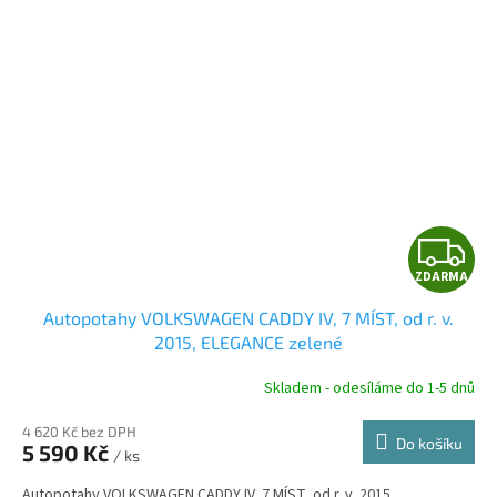
Z
ZDARMA
D
Autopotahy VOLKSWAGEN CADDY IV, 7 MÍST, od r. v.
A
2015, ELEGANCE zelené
R
Skladem - odesíláme do 1-5 dnů
4 620 Kč bez DPH
Do košíku
5 590 Kč
/ ks
A
Autopotahy VOLKSWAGEN CADDY IV, 7 MÍST, od r. v. 2015.