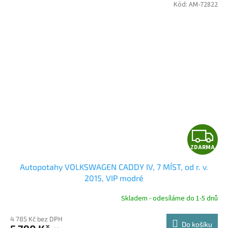
Kód:
AM-72822
Z
ZDARMA
D
Autopotahy VOLKSWAGEN CADDY IV, 7 MÍST, od r. v.
A
2015, VIP modré
R
Skladem - odesíláme do 1-5 dnů
4 785 Kč bez DPH
Do košíku