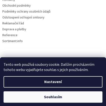
Obchodní podmínky
Podmínky ochrany osobních údajů
Odstoupení od kupní smlouvy
Reklamační řád
Doprava a platby
Reference
Sortiment info
Reklamační řád
Tento web používá soubory cookie. Dalším procházením
tohoto webu vyjadřujete souhlas s jejich používáním.
Nastavení
Vytvořil Shoptet
Souhlasím
Copyright 2026
AUTOdesignPLUS
. Všechna práva vyhrazena.