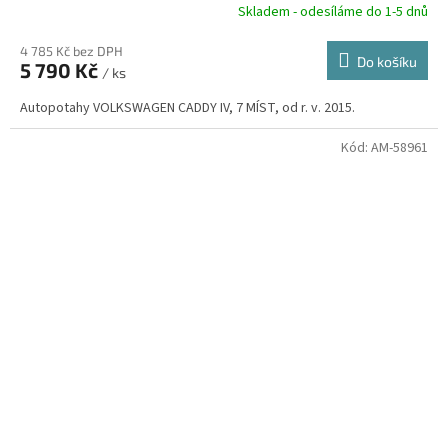
R
Skladem - odesíláme do 1-5 dnů
4 785 Kč bez DPH
Do košíku
5 790 Kč
/ ks
A
Autopotahy VOLKSWAGEN CADDY IV, 7 MÍST, od r. v. 2015.
Kód:
AM-58961