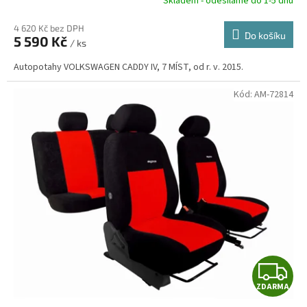
R
Skladem - odesíláme do 1-5 dnů
4 620 Kč bez DPH
Do košíku
5 590 Kč
/ ks
A
Autopotahy VOLKSWAGEN CADDY IV, 7 MÍST, od r. v. 2015.
Kód:
AM-72814
Z
ZDARMA
D