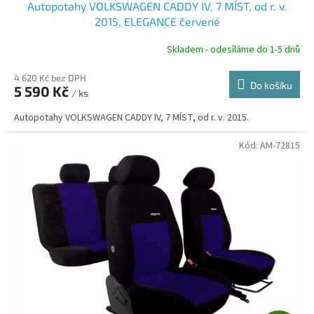
Autopotahy VOLKSWAGEN CADDY IV, 7 MÍST, od r. v.
A
2015, ELEGANCE červené
R
Skladem - odesíláme do 1-5 dnů
4 620 Kč bez DPH
Do košíku
5 590 Kč
/ ks
A
Autopotahy VOLKSWAGEN CADDY IV, 7 MÍST, od r. v. 2015.
Kód:
AM-72815