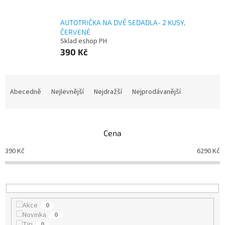
AUTOTRIČKA NA DVĚ SEDADLA- 2 KUSY,
ČERVENÉ
Sklad eshop PH
390 Kč
Ř
a
Abecedně
Nejlevnější
Nejdražší
Nejprodávanější
z
e
n
Cena
í
p
390
Kč
6290
Kč
r
o
d
u
k
Akce
0
t
Novinka
0
ů
Tip
0