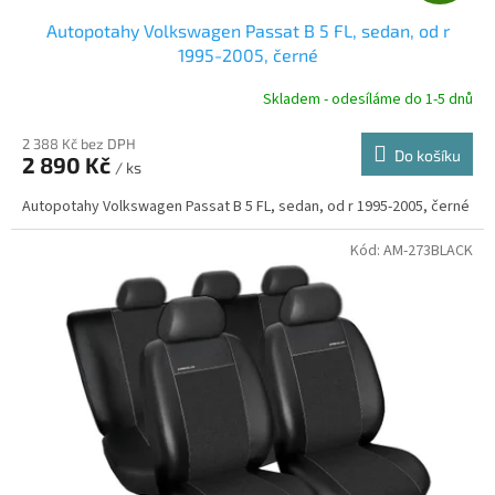
D
Autopotahy Volkswagen Passat B 5 FL, sedan, od r
A
1995-2005, černé
R
Skladem - odesíláme do 1-5 dnů
2 388 Kč bez DPH
Do košíku
2 890 Kč
/ ks
A
Autopotahy Volkswagen Passat B 5 FL, sedan, od r 1995-2005, černé
Kód:
AM-273BLACK