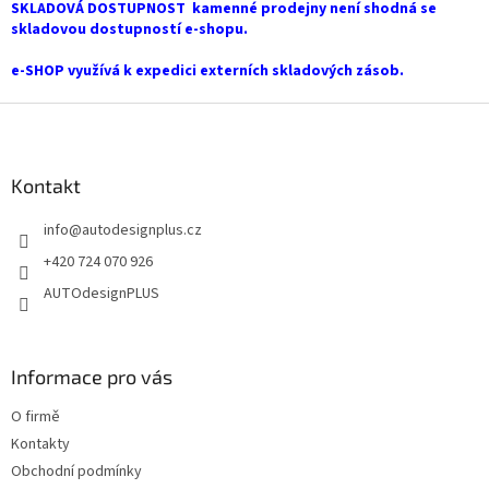
í
SKLADOVÁ DOSTUPNOST kamenné prodejny není shodná se
p
skladovou dostupností e-shopu.
r
v
e-SHOP využívá k expedici externích skladových zásob.
k
y
Z
v
á
ý
p
p
a
Kontakt
i
t
s
info
@
autodesignplus.cz
í
u
+420 724 070 926
AUTOdesignPLUS
Informace pro vás
O firmě
Kontakty
Obchodní podmínky