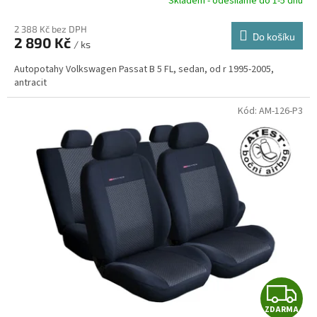
R
Skladem - odesíláme do 1-5 dnů
2 388 Kč bez DPH
Do košíku
2 890 Kč
/ ks
A
Autopotahy Volkswagen Passat B 5 FL, sedan, od r 1995-2005,
antracit
Kód:
AM-126-P3
Z
ZDARMA