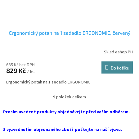
Ergonomický potah na 1 sedadlo ERGONOMIC, červený
Sklad eshop PH
685 Kč bez DPH
Do košíku
829 Kč
/ ks
Ergonomický potah na 1 sedadlo ERGONOMIC
9
položek celkem
O
v
l
Prosím uvedené produkty objednávejte před vaším odběrem.
á
d
a
S vyzvednutím objednaného zboží počkejte na naší výzvu.
c