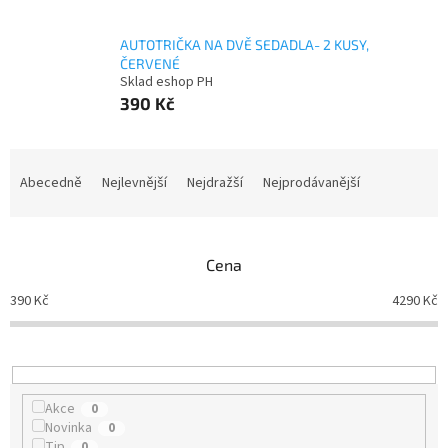
AUTOTRIČKA NA DVĚ SEDADLA- 2 KUSY,
ČERVENÉ
Sklad eshop PH
390 Kč
Ř
a
Abecedně
Nejlevnější
Nejdražší
Nejprodávanější
z
e
n
Cena
í
p
390
Kč
4290
Kč
r
o
d
u
k
Akce
0
t
Novinka
0
ů
Tip
0