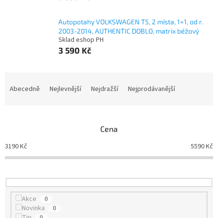
Autopotahy VOLKSWAGEN T5, 2 místa, 1+1, od r.
2003-2014, AUTHENTIC DOBLO, matrix béžový
Sklad eshop PH
3 590 Kč
Ř
a
Abecedně
Nejlevnější
Nejdražší
Nejprodávanější
z
e
n
Cena
í
p
3190
Kč
5590
Kč
r
o
d
u
k
Akce
0
t
Novinka
0
ů
Tip
0