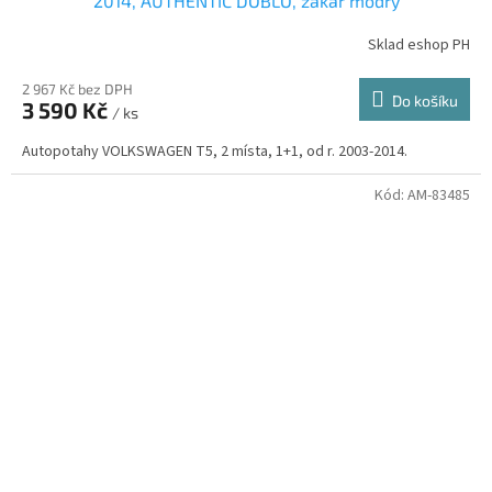
2014, AUTHENTIC DOBLO, žakar modrý
Sklad eshop PH
2 967 Kč bez DPH
Do košíku
3 590 Kč
/ ks
Autopotahy VOLKSWAGEN T5, 2 místa, 1+1, od r. 2003-2014.
Kód:
AM-83485