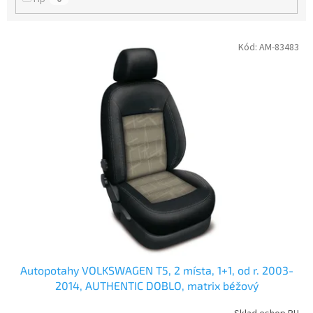
V
Kód:
AM-83483
ý
p
i
s
p
r
o
d
u
k
t
ů
Autopotahy VOLKSWAGEN T5, 2 místa, 1+1, od r. 2003-
2014, AUTHENTIC DOBLO, matrix béžový