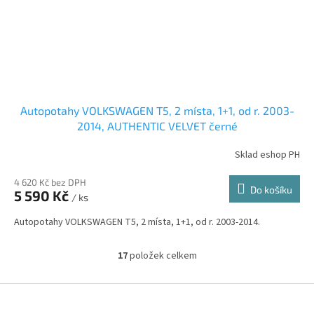
Autopotahy VOLKSWAGEN T5, 2 místa, 1+1, od r. 2003-
2014, AUTHENTIC VELVET černé
Sklad eshop PH
4 620 Kč bez DPH
Do košíku
5 590 Kč
/ ks
Autopotahy VOLKSWAGEN T5, 2 místa, 1+1, od r. 2003-2014.
17
položek celkem
O
v
l
Z
á
á