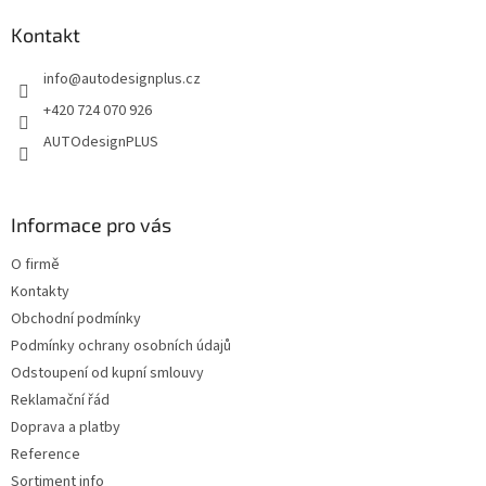
d
p
a
a
Kontakt
c
t
í
info
@
autodesignplus.cz
í
p
r
+420 724 070 926
v
AUTOdesignPLUS
k
y
v
ý
Informace pro vás
p
i
O firmě
s
u
Kontakty
Obchodní podmínky
Podmínky ochrany osobních údajů
Odstoupení od kupní smlouvy
Reklamační řád
Doprava a platby
Reference
Sortiment info