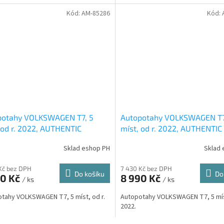
Kód:
AM-85286
Kód:
potahy VOLKSWAGEN T7, 5
Autopotahy VOLKSWAGEN T7
 od r. 2022, AUTHENTIC
míst, od r. 2022, AUTHENTIC
, žakar avio
DOBLO, žakar červený
Sklad eshop PH
Sklad 
Kč bez DPH
7 430 Kč bez DPH
Do košíku
Do
90 Kč
8 990 Kč
/ ks
/ ks
tahy VOLKSWAGEN T7, 5 míst, od r.
Autopotahy VOLKSWAGEN T7, 5 míst
2022.