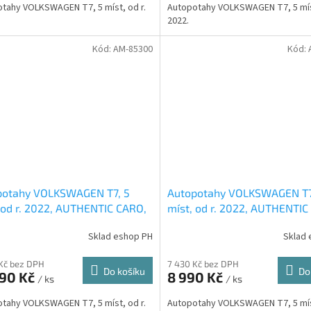
tahy VOLKSWAGEN T7, 5 míst, od r.
Autopotahy VOLKSWAGEN T7, 5 míst
2022.
Kód:
AM-85300
Kód:
potahy VOLKSWAGEN T7, 5
Autopotahy VOLKSWAGEN T7
 od r. 2022, AUTHENTIC CARO,
míst, od r. 2022, AUTHENTIC
DOBLO, matrix béžový
Sklad eshop PH
Sklad 
Kč bez DPH
7 430 Kč bez DPH
Do košíku
Do
290 Kč
8 990 Kč
/ ks
/ ks
tahy VOLKSWAGEN T7, 5 míst, od r.
Autopotahy VOLKSWAGEN T7, 5 míst