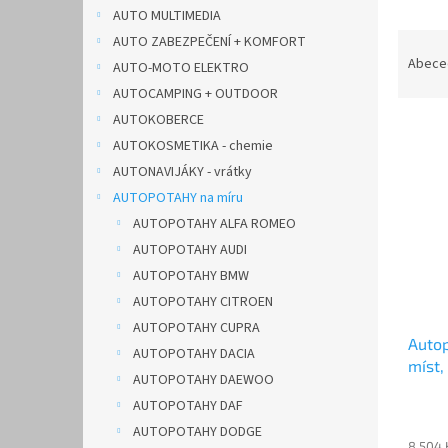
n
AUTO MULTIMEDIA
e
Ř
AUTO ZABEZPEČENÍ + KOMFORT
l
a
Abece
AUTO-MOTO ELEKTRO
z
AUTOCAMPING + OUTDOOR
e
AUTOKOBERCE
V
n
AUTOKOSMETIKA - chemie
ý
í
p
p
AUTONAVIJÁKY - vrátky
i
r
AUTOPOTAHY na míru
s
o
AUTOPOTAHY ALFA ROMEO
p
d
AUTOPOTAHY AUDI
r
u
AUTOPOTAHY BMW
o
k
d
AUTOPOTAHY CITROEN
t
u
ů
AUTOPOTAHY CUPRA
Auto
k
AUTOPOTAHY DACIA
míst,
t
AUTOPOTAHY DAEWOO
béžo
ů
AUTOPOTAHY DAF
AUTOPOTAHY DODGE
8 504 