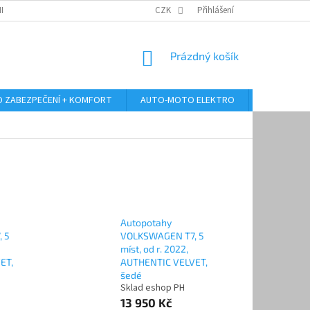
RANY OSOBNÍCH ÚDAJŮ
ODSTOUPENÍ OD KUPNÍ SMLOUVY
CZK
Přihlášení
REKLAMA
NÁKUPNÍ
Prázdný košík
KOŠÍK
 ZABEZPEČENÍ + KOMFORT
AUTO-MOTO ELEKTRO
AUTO MULT
Autopotahy
 5
VOLKSWAGEN T7, 5
míst, od r. 2022,
ET,
AUTHENTIC VELVET,
šedé
Sklad eshop PH
13 950 Kč