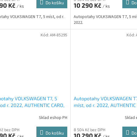
Do košíku
Do
290 Kč
10 290 Kč
/ ks
/ ks
tahy VOLKSWAGEN T7, 5 míst, od r.
Autopotahy VOLKSWAGEN T7, 5 míst
2022.
Kód:
AM-85295
Kód:
potahy VOLKSWAGEN T7, 5
Autopotahy VOLKSWAGEN T7
 od r. 2022, AUTHENTIC CARO,
míst, od r. 2022, AUTHENTIC
é
modré
Sklad eshop PH
Sklad 
Kč bez DPH
8 504 Kč bez DPH
Do košíku
Do
290 Kč
10 290 Kč
/ ks
/ ks