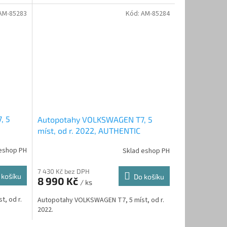
AM-85283
Kód:
AM-85284
, 5
Autopotahy VOLKSWAGEN T7, 5
míst, od r. 2022, AUTHENTIC
DOBLO, žakar modrý
eshop PH
Sklad eshop PH
7 430 Kč bez DPH
 košíku
Do košíku
8 990 Kč
/ ks
, od r.
Autopotahy VOLKSWAGEN T7, 5 míst, od r.
2022.