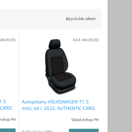
22
položek celkem
AM-85293
Kód:
AM-85292
, 5
Autopotahy VOLKSWAGEN T7, 5
 CARO,
míst, od r. 2022, AUTHENTIC CARO,
červené
eshop PH
Sklad eshop PH
8 504 Kč bez DPH