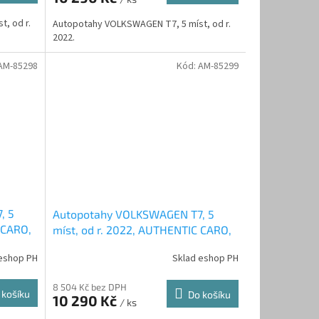
, od r.
Autopotahy VOLKSWAGEN T7, 5 míst, od r.
2022.
AM-85298
Kód:
AM-85299
, 5
Autopotahy VOLKSWAGEN T7, 5
 CARO,
míst, od r. 2022, AUTHENTIC CARO,
zelené
eshop PH
Sklad eshop PH
8 504 Kč bez DPH
 košíku
Do košíku
10 290 Kč
/ ks