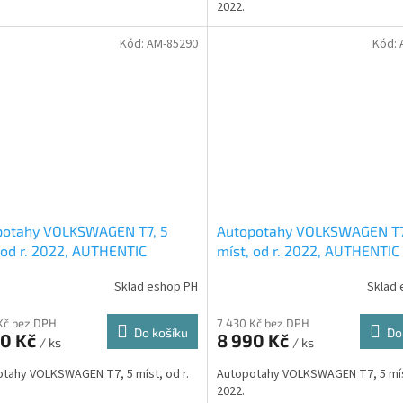
2022.
Kód:
AM-85290
Kód:
potahy VOLKSWAGEN T7, 5
Autopotahy VOLKSWAGEN T7
 od r. 2022, AUTHENTIC
míst, od r. 2022, AUTHENTIC
, matrix šedý
DOBLO, vlnky černé
Sklad eshop PH
Sklad 
Kč bez DPH
7 430 Kč bez DPH
Do košíku
Do
90 Kč
8 990 Kč
/ ks
/ ks
tahy VOLKSWAGEN T7, 5 míst, od r.
Autopotahy VOLKSWAGEN T7, 5 míst
2022.