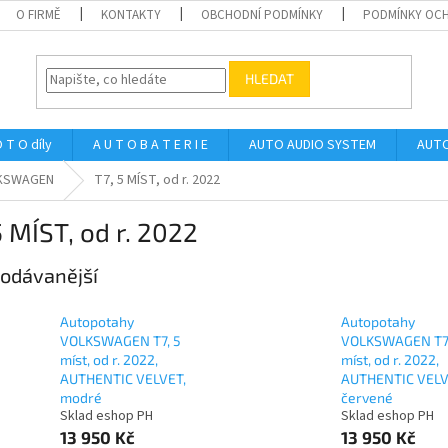
O FIRMĚ
KONTAKTY
OBCHODNÍ PODMÍNKY
PODMÍNKY OCH
HLEDAT
 T O díly
A U T O B A T E R I E
AUTO AUDIO SYSTEM
AUTO
KSWAGEN
T7, 5 MÍST, od r. 2022
5 MÍST, od r. 2022
odávanější
Autopotahy
Autopotahy
VOLKSWAGEN T7, 5
VOLKSWAGEN T7,
míst, od r. 2022,
míst, od r. 2022,
AUTHENTIC VELVET,
AUTHENTIC VELV
modré
červené
Sklad eshop PH
Sklad eshop PH
13 950 Kč
13 950 Kč