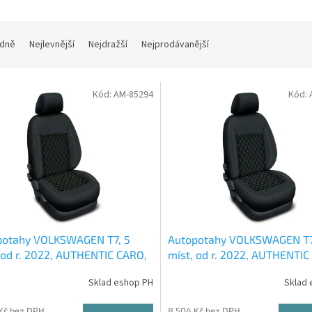
dně
Nejlevnější
Nejdražší
Nejprodávanější
Kód:
AM-85294
Kód:
potahy VOLKSWAGEN T7, 5
Autopotahy VOLKSWAGEN T7
 od r. 2022, AUTHENTIC CARO,
míst, od r. 2022, AUTHENTIC
vé
bílé
Sklad eshop PH
Sklad 
Kč bez DPH
8 504 Kč bez DPH