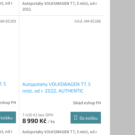
, od r.
Autopotahy VOLKSWAGEN T7, 5 míst, od r.
2022.
AM-85289
Kód:
AM-85288
, 5
Autopotahy VOLKSWAGEN T7, 5
míst, od r. 2022, AUTHENTIC
DOBLO, matrix černý
eshop PH
Sklad eshop PH
7 430 Kč bez DPH
 košíku
Do košíku
8 990 Kč
/ ks
, od r.
Autopotahy VOLKSWAGEN T7, 5 míst, od r.