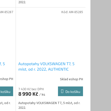
2022.
AM-85287
Kód:
AM-85285
, 5
Autopotahy VOLKSWAGEN T7, 5
míst, od r. 2022, AUTHENTIC
DOBLO, žakar audi
eshop PH
Sklad eshop PH
7 430 Kč bez DPH
 košíku
Do košíku
8 990 Kč
/ ks
, od r.
Autopotahy VOLKSWAGEN T7, 5 míst, od r.
2022.