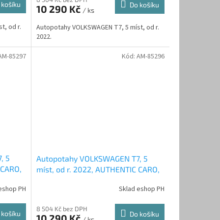
 košíku
Do košíku
10 290 Kč
/ ks
, od r.
Autopotahy VOLKSWAGEN T7, 5 míst, od r.
2022.
AM-85297
Kód:
AM-85296
, 5
Autopotahy VOLKSWAGEN T7, 5
 CARO,
míst, od r. 2022, AUTHENTIC CARO,
oranžové
eshop PH
Sklad eshop PH
8 504 Kč bez DPH
 košíku
Do košíku
10 290 Kč
/ ks