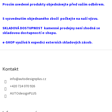
d
v
Prosím uvedené produkty objednávejte před vaším odběrem.
a
á
c
n
í
í
S vyzvednutím objednaného zboží počkejte na naší výzvu.
p
r
SKLADOVÁ DOSTUPNOST kamenné prodejny není shodná se
v
skladovou dostupností e-shopu.
k
y
e-SHOP využívá k expedici externích skladových zásob.
v
ý
Z
p
i
á
s
p
u
a
Kontakt
t
info
@
autodesignplus.cz
í
+420 724 070 926
AUTOdesignPLUS