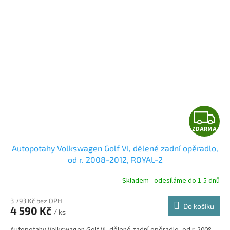
Z
ZDARMA
D
Autopotahy Volkswagen Golf VI, dělené zadní opěradlo,
A
od r. 2008-2012, ROYAL-2
R
Skladem - odesíláme do 1-5 dnů
3 793 Kč bez DPH
Do košíku
4 590 Kč
/ ks
A