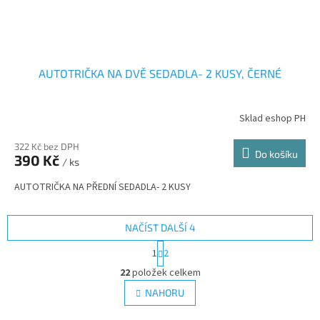
AUTOTRIČKA NA DVĚ SEDADLA- 2 KUSY, ČERNÉ
Sklad eshop PH
322 Kč bez DPH
Do košíku
390 Kč
/ ks
AUTOTRIČKA NA PŘEDNÍ SEDADLA- 2 KUSY
NAČÍST DALŠÍ 4
S
1
2
t
O
r
22
položek celkem
v
á
l
NAHORU
n
á
k
o