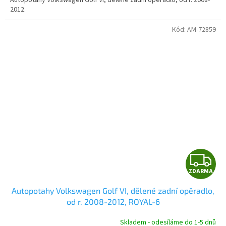
Autopotahy Volkswagen Golf VI, dělené zadní opěradlo, od r. 2008-
2012.
Kód:
AM-72859
Z
ZDARMA
D
Autopotahy Volkswagen Golf VI, dělené zadní opěradlo,
A
od r. 2008-2012, ROYAL-6
R
Skladem - odesíláme do 1-5 dnů