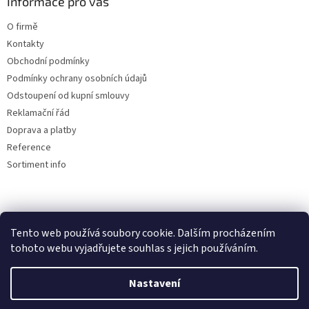
Informace pro vás
O firmě
Kontakty
Obchodní podmínky
Podmínky ochrany osobních údajů
Odstoupení od kupní smlouvy
Reklamační řád
Doprava a platby
Reference
Sortiment info
Reklamační řád
Tento web používá soubory cookie. Dalším procházením
🏖️ DOVOLENÁ 6.8.2026 —
tohoto webu vyjadřujete souhlas s jejich používáním.
kamenná prodejna uzavřena.
Nastavení
Objednávky přijímáme i během
Vytvořil Shoptet
dovolené, expedice a osobní výdej