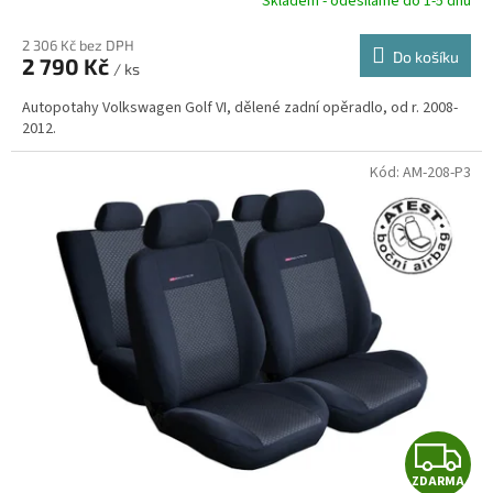
R
Skladem - odesíláme do 1-5 dnů
2 306 Kč bez DPH
Do košíku
2 790 Kč
/ ks
A
Autopotahy Volkswagen Golf VI, dělené zadní opěradlo, od r. 2008-
2012.
Kód:
AM-208-P3
Z
ZDARMA