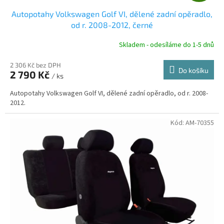
D
Autopotahy Volkswagen Golf VI, dělené zadní opěradlo,
A
od r. 2008-2012, černé
R
Skladem - odesíláme do 1-5 dnů
2 306 Kč bez DPH
Do košíku
2 790 Kč
/ ks
A
Autopotahy Volkswagen Golf VI, dělené zadní opěradlo, od r. 2008-
2012.
Kód:
AM-70355