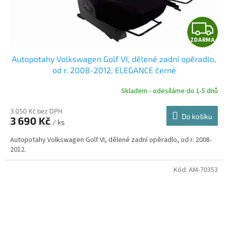
Z
ZDARMA
D
Autopotahy Volkswagen Golf VI, dělené zadní opěradlo,
A
od r. 2008-2012, ELEGANCE černé
R
Skladem - odesíláme do 1-5 dnů
3 050 Kč bez DPH
Do košíku
3 690 Kč
/ ks
A
Autopotahy Volkswagen Golf VI, dělené zadní opěradlo, od r. 2008-
2012.
Kód:
AM-70353