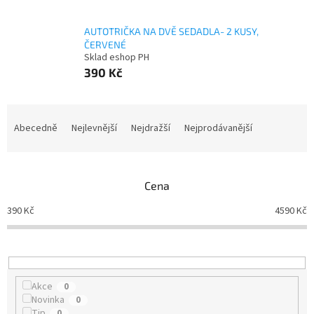
AUTOTRIČKA NA DVĚ SEDADLA- 2 KUSY,
ČERVENÉ
Sklad eshop PH
390 Kč
Ř
a
Abecedně
Nejlevnější
Nejdražší
Nejprodávanější
z
e
n
Cena
í
p
390
Kč
4590
Kč
r
o
d
u
k
Akce
0
t
Novinka
0
ů
Tip
0