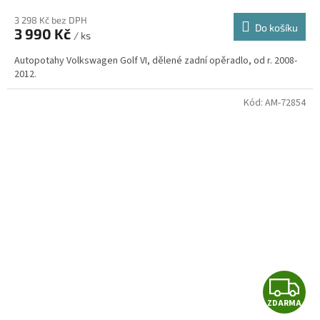
3 298 Kč bez DPH
Do košíku
3 990 Kč
/ ks
A
Autopotahy Volkswagen Golf VI, dělené zadní opěradlo, od r. 2008-
2012.
Kód:
AM-72854
Z
ZDARMA
D