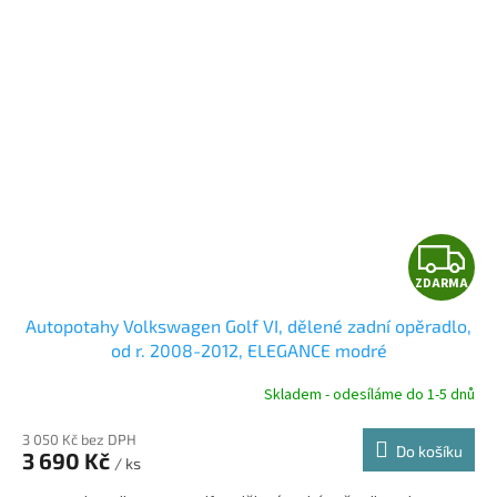
Z
ZDARMA
D
Autopotahy Volkswagen Golf VI, dělené zadní opěradlo,
A
od r. 2008-2012, ELEGANCE modré
R
Skladem - odesíláme do 1-5 dnů
3 050 Kč bez DPH
Do košíku
3 690 Kč
/ ks
A