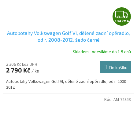
Z
ZDARMA
D
Autopotahy Volkswagen Golf VI, dělené zadní opěradlo,
A
od r. 2008-2012, šedo černé
R
Skladem - odesíláme do 1-5 dnů
2 306 Kč bez DPH
Do košíku
2 790 Kč
/ ks
A
Autopotahy Volkswagen Golf VI, dělené zadní opěradlo, od r. 2008-
2012.
Kód:
AM-72853