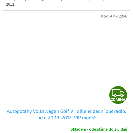
2012.
Kód:
AM-72856
Z
ZDARMA
D
Autopotahy Volkswagen Golf VI, dělené zadní opěradlo,
A
od r. 2008-2012, VIP modré
R
Skladem - odesíláme do 1-5 dnů