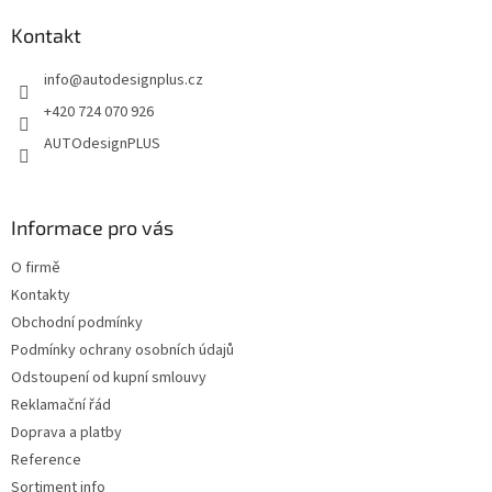
ý
p
p
a
Kontakt
i
t
s
info
@
autodesignplus.cz
í
u
+420 724 070 926
AUTOdesignPLUS
Informace pro vás
O firmě
Kontakty
Obchodní podmínky
Podmínky ochrany osobních údajů
Odstoupení od kupní smlouvy
Reklamační řád
Doprava a platby
Reference
Sortiment info