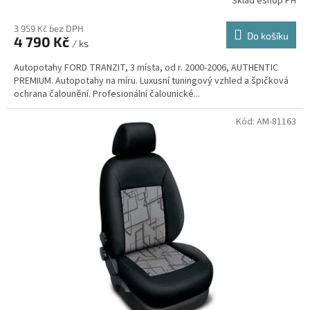
Sklad eshop PH
3 959 Kč bez DPH
Do košíku
4 790 Kč
/ ks
Autopotahy FORD TRANZIT, 3 místa, od r. 2000-2006, AUTHENTIC
PREMIUM. Autopotahy na míru. Luxusní tuningový vzhled a špičková
ochrana čalounění. Profesionální čalounické...
Kód:
AM-81163