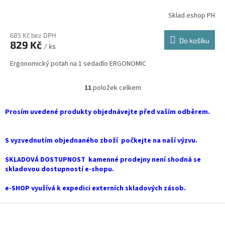
Sklad eshop PH
685 Kč bez DPH
Do košíku
829 Kč
/ ks
Ergonomický potah na 1 sedadlo ERGONOMIC
11
položek celkem
O
v
l
Prosím uvedené produkty objednávejte před vaším odběrem.
á
d
a
S vyzvednutím objednaného zboží počkejte na naší výzvu.
c
í
SKLADOVÁ DOSTUPNOST kamenné prodejny není shodná se
p
skladovou dostupností e-shopu.
r
v
e-SHOP využívá k expedici externích skladových zásob.
k
y
Z
v
á