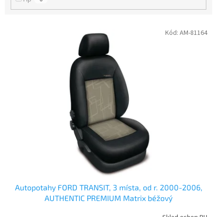
V
Kód:
AM-81164
ý
p
i
s
p
r
o
d
u
k
t
ů
Autopotahy FORD TRANSIT, 3 místa, od r. 2000-2006,
AUTHENTIC PREMIUM Matrix béžový