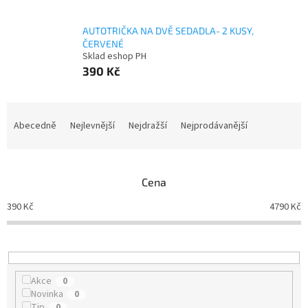
AUTOTRIČKA NA DVĚ SEDADLA- 2 KUSY,
ČERVENÉ
Sklad eshop PH
390 Kč
Ř
a
Abecedně
Nejlevnější
Nejdražší
Nejprodávanější
z
e
n
Cena
í
p
390
Kč
4790
Kč
r
o
d
u
k
Akce
0
t
Novinka
0
ů
Tip
0