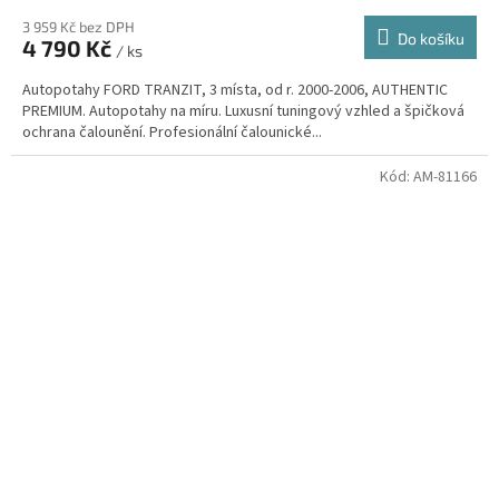
3 959 Kč bez DPH
Do košíku
4 790 Kč
/ ks
Autopotahy FORD TRANZIT, 3 místa, od r. 2000-2006, AUTHENTIC
PREMIUM. Autopotahy na míru. Luxusní tuningový vzhled a špičková
ochrana čalounění. Profesionální čalounické...
Kód:
AM-81166