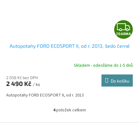
Z
ZDARMA
D
Autopotahy FORD ECOSPORT II, od r. 2013, šedo černé
A
R
Skladem - odesíláme do 1-5 dnů
2 058 Kč bez DPH
Do košíku
2 490 Kč
/ ks
A
Autopotahy FORD ECOSPORT II, od r. 2013
4
položek celkem
O
v
l
Z
á
á
d