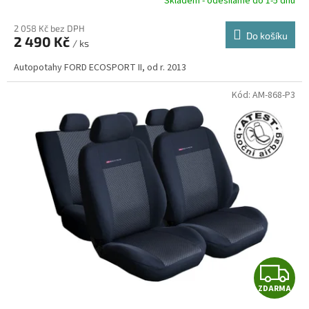
R
Skladem - odesíláme do 1-5 dnů
2 058 Kč bez DPH
Do košíku
2 490 Kč
/ ks
A
Autopotahy FORD ECOSPORT II, od r. 2013
Kód:
AM-868-P3
Z
ZDARMA
D