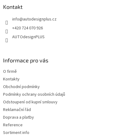
p
a
a
Kontakt
c
t
í
info
@
autodesignplus.cz
í
p
r
+420 724 070 926
v
AUTOdesignPLUS
k
y
v
ý
Informace pro vás
p
i
O firmě
s
u
Kontakty
Obchodní podmínky
Podmínky ochrany osobních údajů
Odstoupení od kupní smlouvy
Reklamační řád
Doprava a platby
Reference
Sortiment info