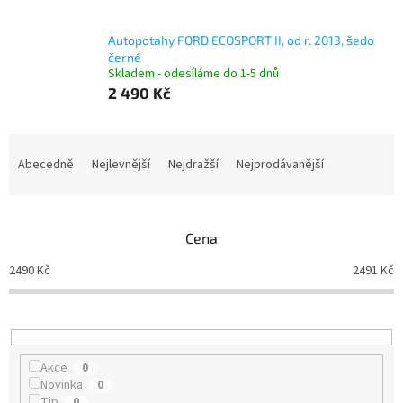
Autopotahy FORD ECOSPORT II, od r. 2013, šedo
černé
Skladem - odesíláme do 1-5 dnů
2 490 Kč
Ř
a
Abecedně
Nejlevnější
Nejdražší
Nejprodávanější
z
e
n
Cena
í
p
2490
Kč
2491
Kč
r
o
d
u
k
Akce
0
t
Novinka
0
ů
Tip
0