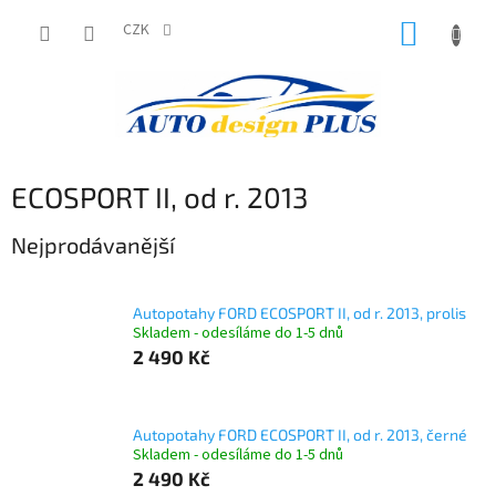
Přejít
NÁKUP
na
CZK
obsah
KOŠÍK
ECOSPORT II, od r. 2013
Nejprodávanější
Autopotahy FORD ECOSPORT II, od r. 2013, prolis
Skladem - odesíláme do 1-5 dnů
2 490 Kč
Autopotahy FORD ECOSPORT II, od r. 2013, černé
Skladem - odesíláme do 1-5 dnů
2 490 Kč