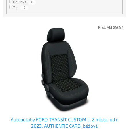
t
Novinka
0
ů
Tip
0
V
Kód:
AM-85054
ý
p
i
s
p
r
o
d
u
k
t
ů
Autopotahy FORD TRANSIT CUSTOM II, 2 místa, od r.
2023, AUTHENTIC CARO, béžové