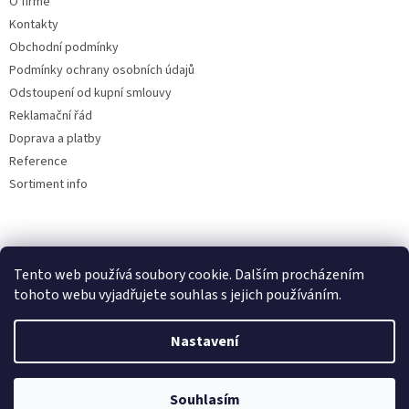
O firmě
Kontakty
Obchodní podmínky
Podmínky ochrany osobních údajů
Odstoupení od kupní smlouvy
Reklamační řád
Doprava a platby
Reference
Sortiment info
Reklamační řád
Tento web používá soubory cookie. Dalším procházením
tohoto webu vyjadřujete souhlas s jejich používáním.
Nastavení
Vytvořil Shoptet
Souhlasím
Copyright 2026
AUTOdesignPLUS
. Všechna práva vyhrazena.