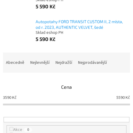
Sklad eshop PH
5 590 Kč
Autopotahy FORD TRANSIT CUSTOM II, 2 místa,
od r. 2023, AUTHENTIC VELVET, šedé
Sklad eshop PH
5 590 Kč
Ř
a
Abecedně
Nejlevnější
Nejdražší
Nejprodávanější
z
e
n
Cena
í
p
3590
Kč
5590
Kč
r
o
d
u
k
Akce
0