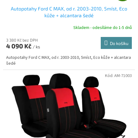
D
Autopotahy Ford C MAX, od r. 2003-2010, 5míst, Eco
A
kůže + alcantara šedé
R
Skladem - odesíláme do 1-5 dnů
3 380 Kč bez DPH
Do košíku
4 090 Kč
/ ks
A
Autopotahy Ford C MAX, od r. 2003-2010, 5míst, Eco kůže + alcantara
šedé
Kód:
AM-71003