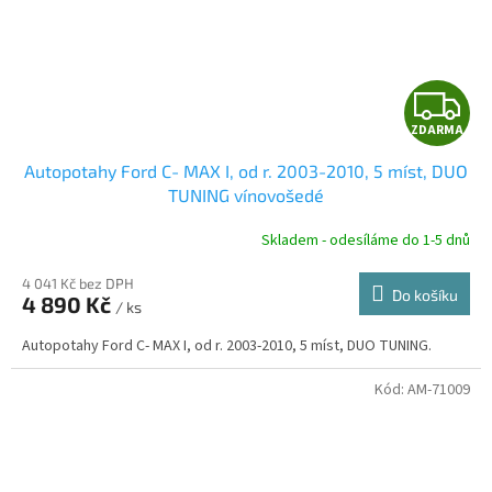
Z
ZDARMA
D
Autopotahy Ford C- MAX I, od r. 2003-2010, 5 míst, DUO
A
TUNING vínovošedé
R
Skladem - odesíláme do 1-5 dnů
4 041 Kč bez DPH
Do košíku
4 890 Kč
/ ks
A
Autopotahy Ford C- MAX I, od r. 2003-2010, 5 míst, DUO TUNING.
Kód:
AM-71009