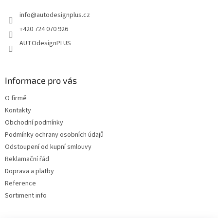
t
info
@
autodesignplus.cz
í
+420 724 070 926
AUTOdesignPLUS
Informace pro vás
O firmě
Kontakty
Obchodní podmínky
Podmínky ochrany osobních údajů
Odstoupení od kupní smlouvy
Reklamační řád
Doprava a platby
Reference
Sortiment info