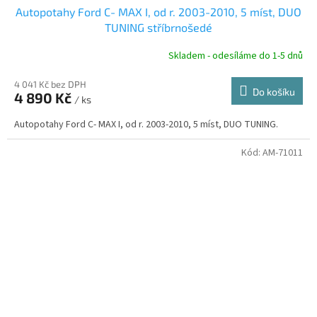
Autopotahy Ford C- MAX I, od r. 2003-2010, 5 míst, DUO
A
TUNING stříbrnošedé
R
Skladem - odesíláme do 1-5 dnů
4 041 Kč bez DPH
Do košíku
4 890 Kč
/ ks
A
Autopotahy Ford C- MAX I, od r. 2003-2010, 5 míst, DUO TUNING.
Kód:
AM-71011