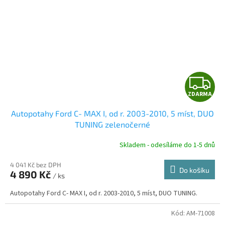
Z
ZDARMA
D
Autopotahy Ford C- MAX I, od r. 2003-2010, 5 míst, DUO
A
TUNING zelenočerné
R
Skladem - odesíláme do 1-5 dnů
4 041 Kč bez DPH
Do košíku
4 890 Kč
/ ks
A
Autopotahy Ford C- MAX I, od r. 2003-2010, 5 míst, DUO TUNING.
Kód:
AM-71008