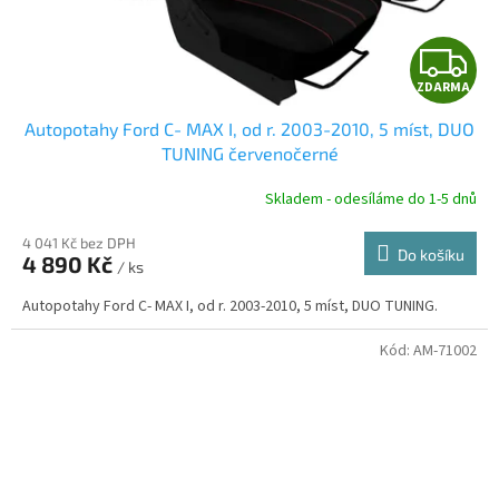
Z
ZDARMA
D
Autopotahy Ford C- MAX I, od r. 2003-2010, 5 míst, DUO
A
TUNING červenočerné
R
Skladem - odesíláme do 1-5 dnů
4 041 Kč bez DPH
Do košíku
4 890 Kč
/ ks
A
Autopotahy Ford C- MAX I, od r. 2003-2010, 5 míst, DUO TUNING.
Kód:
AM-71002