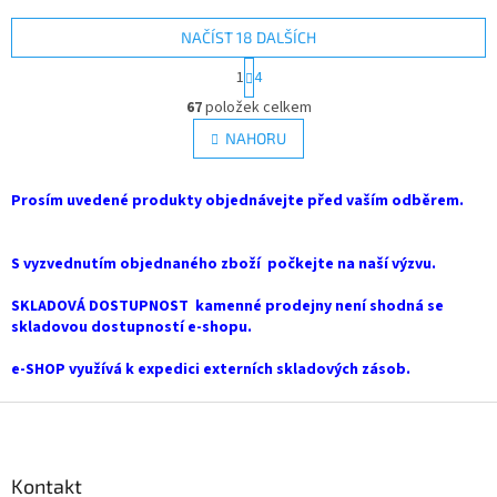
NAČÍST 18 DALŠÍCH
S
1
4
t
O
r
67
položek celkem
v
á
l
NAHORU
n
á
k
d
o
v
Prosím uvedené produkty objednávejte před vaším odběrem.
a
á
c
n
í
í
S vyzvednutím objednaného zboží počkejte na naší výzvu.
p
r
SKLADOVÁ DOSTUPNOST kamenné prodejny není shodná se
v
skladovou dostupností e-shopu.
k
y
e-SHOP využívá k expedici externích skladových zásob.
v
ý
Z
p
i
á
s
p
u
a
Kontakt