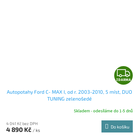
Z
ZDARMA
D
Autopotahy Ford C- MAX I, od r. 2003-2010, 5 míst, DUO
A
TUNING zelenošedé
R
Skladem - odesíláme do 1-5 dnů
4 041 Kč bez DPH
Do košíku
4 890 Kč
/ ks
A