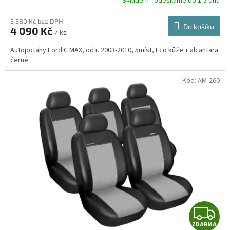
R
Skladem - odesíláme do 1-5 dnů
3 380 Kč bez DPH
Do košíku
4 090 Kč
/ ks
A
Autopotahy Ford C MAX, od r. 2003-2010, 5míst, Eco kůže + alcantara
černé
Kód:
AM-260
Z
ZDARMA