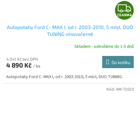
Z
ZDARMA
D
Autopotahy Ford C- MAX I, od r. 2003-2010, 5 míst, DUO
A
TUNING vínovočerné
R
Skladem - odesíláme do 1-5 dnů
4 041 Kč bez DPH
Do košíku
4 890 Kč
/ ks
A
Autopotahy Ford C- MAX I, od r. 2003-2010, 5 míst, DUO TUNING.
Kód:
AM-71010