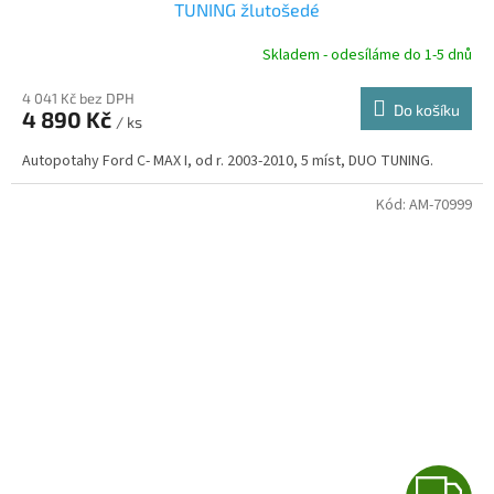
A
TUNING žlutošedé
R
Skladem - odesíláme do 1-5 dnů
4 041 Kč bez DPH
Do košíku
4 890 Kč
/ ks
A
Autopotahy Ford C- MAX I, od r. 2003-2010, 5 míst, DUO TUNING.
Kód:
AM-70999
Z