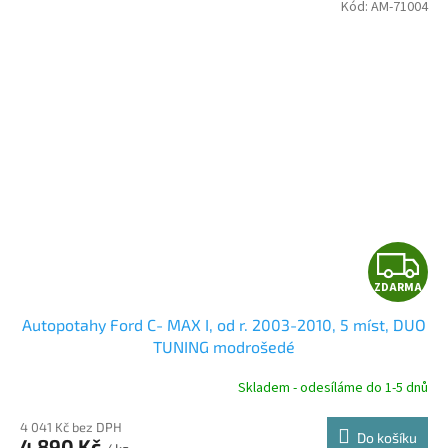
Kód:
AM-71004
Z
ZDARMA
D
Autopotahy Ford C- MAX I, od r. 2003-2010, 5 míst, DUO
A
TUNING modrošedé
R
Skladem - odesíláme do 1-5 dnů
4 041 Kč bez DPH
Do košíku
4 890 Kč