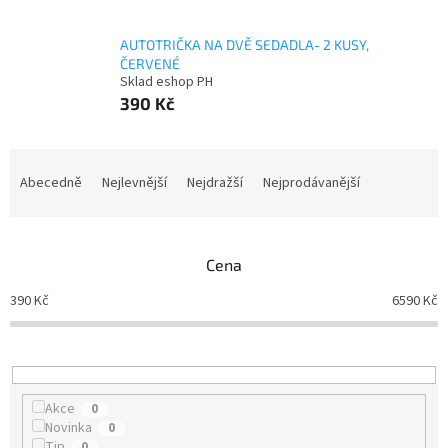
AUTOTRIČKA NA DVĚ SEDADLA- 2 KUSY,
ČERVENÉ
Sklad eshop PH
390 Kč
Ř
a
Abecedně
Nejlevnější
Nejdražší
Nejprodávanější
z
e
n
Cena
í
p
390
Kč
6590
Kč
r
o
d
u
k
Akce
0
t
Novinka
0
ů
Tip
0