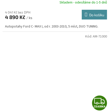
R
Skladem - odesíláme do 1-5 dnů
4 041 Kč bez DPH
Do košíku
4 890 Kč
/ ks
A
Autopotahy Ford C- MAX I, od r. 2003-2010, 5 míst, DUO TUNING.
Kód:
AM-71000
Z
ZDARMA
D