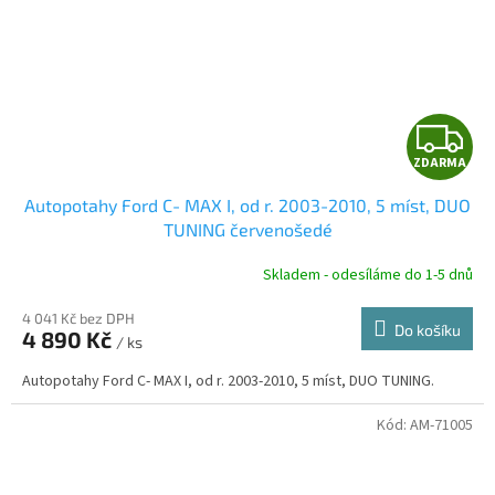
Z
ZDARMA
D
Autopotahy Ford C- MAX I, od r. 2003-2010, 5 míst, DUO
A
TUNING červenošedé
R
Skladem - odesíláme do 1-5 dnů
4 041 Kč bez DPH
Do košíku
4 890 Kč
/ ks
A
Autopotahy Ford C- MAX I, od r. 2003-2010, 5 míst, DUO TUNING.
Kód:
AM-71005