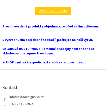
ZPĚT DO OBCHODU
Prosím uvedené produkty objednávejte před vaším odběrem.
S vyzvednutím objednaného zboží počkejte na naší výzvu.
SKLADOVÁ DOSTUPNOST kamenné prodejny není shodná se
skladovou dostupností e-shopu.
e-SHOP využívá k expedici externích skladových zásob.
Z
á
p
a
Kontakt
t
info
@
autodesignplus.cz
í
+420 724 070 926