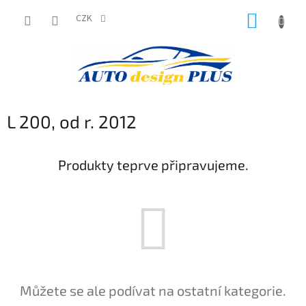
Přejít
NÁKUP
na
CZK
obsah
KOŠÍK
L 200, od r. 2012
Produkty teprve připravujeme.
Můžete se ale podívat na ostatní kategorie.