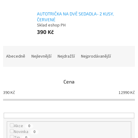
AUTOTRIČKA NA DVĚ SEDADLA- 2 KUSY,
ČERVENÉ
Sklad eshop PH
390 Kč
Ř
a
Abecedně
Nejlevnější
Nejdražší
Nejprodávanější
z
e
n
Cena
í
p
390
Kč
12990
Kč
r
o
d
u
k
Akce
0
t
Novinka
0
ů
Tip
0