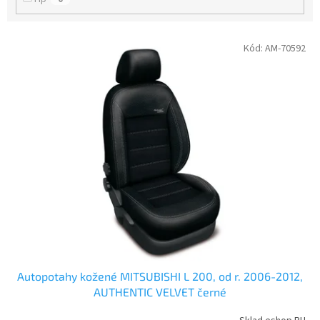
V
Kód:
AM-70592
ý
p
i
s
p
r
o
d
u
k
t
ů
Autopotahy kožené MITSUBISHI L 200, od r. 2006-2012,
AUTHENTIC VELVET černé