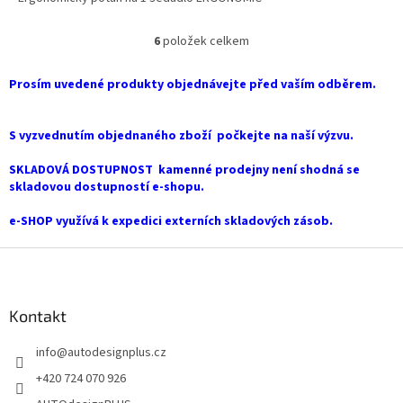
6
položek celkem
O
v
l
Prosím uvedené produkty objednávejte před vaším odběrem.
á
d
a
S vyzvednutím objednaného zboží počkejte na naší výzvu.
c
í
SKLADOVÁ DOSTUPNOST kamenné prodejny není shodná se
p
skladovou dostupností e-shopu.
r
v
e-SHOP využívá k expedici externích skladových zásob.
k
y
Z
v
á
ý
p
p
a
Kontakt
i
t
s
info
@
autodesignplus.cz
í
u
+420 724 070 926