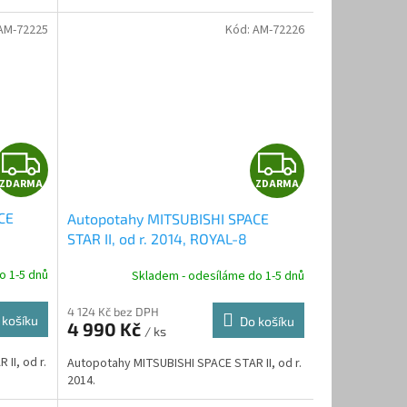
AM-72225
Kód:
AM-72226
Z
Z
ZDARMA
ZDARMA
D
D
CE
Autopotahy MITSUBISHI SPACE
A
A
STAR II, od r. 2014, ROYAL-8
R
R
o 1-5 dnů
Skladem - odesíláme do 1-5 dnů
M
M
4 124 Kč bez DPH
 košíku
Do košíku
4 990 Kč
/ ks
A
A
II, od r.
Autopotahy MITSUBISHI SPACE STAR II, od r.
2014.