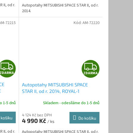
A
A
II, od r.
Autopotahy MITSUBISHI SPACE STAR II, od r.
2014.
AM-72215
Kód:
AM-72220
Z
Z
ZDARMA
ZDARMA
D
D
CE
Autopotahy MITSUBISHI SPACE
A
A
E
STAR II, od r. 2014, ROYAL-1
R
R
o 1-5 dnů
Skladem - odesíláme do 1-5 dnů
M
M
4 124 Kč bez DPH
 košíku
Do košíku
4 990 Kč
/ ks
A
A
II, od r.
Autopotahy MITSUBISHI SPACE STAR II, od r.