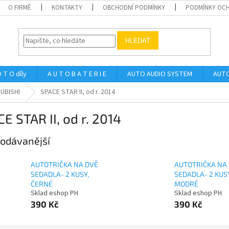
O FIRMĚ
KONTAKTY
OBCHODNÍ PODMÍNKY
PODMÍNKY OCH
HLEDAT
 T O díly
A U T O B A T E R I E
AUTO AUDIO SYSTEM
AUTO
UBISHI
SPACE STAR II, od r. 2014
E STAR II, od r. 2014
odávanější
AUTOTRIČKA NA DVĚ
AUTOTRIČKA NA
SEDADLA- 2 KUSY,
SEDADLA- 2 KUSY
ČERNÉ
MODRÉ
Sklad eshop PH
Sklad eshop PH
390 Kč
390 Kč