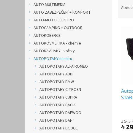
Ř
n
AUTO MULTIMEDIA
a
e
Abece
AUTO ZABEZPEČENÍ + KOMFORT
z
l
e
AUTO-MOTO ELEKTRO
V
n
AUTOCAMPING + OUTDOOR
ý
í
AUTOKOBERCE
p
p
AUTOKOSMETIKA - chemie
i
r
AUTONAVIJÁKY - vrátky
s
o
p
AUTOPOTAHY na míru
d
r
u
AUTOPOTAHY ALFA ROMEO
o
k
AUTOPOTAHY AUDI
d
t
AUTOPOTAHY BMW
u
ů
AUTOPOTAHY CITROEN
Auto
k
STAR 
AUTOPOTAHY CUPRA
t
ů
AUTOPOTAHY DACIA
AUTOPOTAHY DAEWOO
AUTOPOTAHY DAF
3 545 
4 2
AUTOPOTAHY DODGE