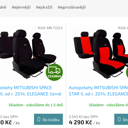
dně
Nejlevnější
Nejdražší
Nejprodávanější
Kód:
AM-72211
Kód:
Z
ZDARMA
D
potahy MITSUBISHI SPACE
Autopotahy MITSUBISHI SPA
A
II, od r. 2014, ELEGANCE černé
STAR II, od r. 2014, ELEGANC
červené
R
Skladem - odesíláme do 1-5 dnů
Skladem - odesíláme d
M
Kč bez DPH
3 545 Kč bez DPH
Do košíku
Do
90 Kč
4 290 Kč
/ ks
/ ks