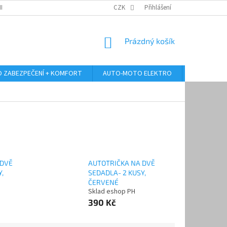
RANY OSOBNÍCH ÚDAJŮ
ODSTOUPENÍ OD KUPNÍ SMLOUVY
CZK
Přihlášení
REKLAMA
NÁKUPNÍ
Prázdný košík
KOŠÍK
 ZABEZPEČENÍ + KOMFORT
AUTO-MOTO ELEKTRO
AUTO MULT
 DVĚ
AUTOTRIČKA NA DVĚ
,
SEDADLA- 2 KUSY,
ČERVENÉ
Sklad eshop PH
390 Kč