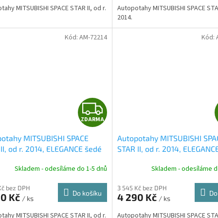
A
tahy MITSUBISHI SPACE STAR II, od r.
Autopotahy MITSUBISHI SPACE STAR 
2014.
Kód:
AM-72214
Kód:
Z
ZDARMA
D
potahy MITSUBISHI SPACE
Autopotahy MITSUBISHI SPA
A
II, od r. 2014, ELEGANCE šedé
STAR II, od r. 2014, ELEGANC
vínové
R
Skladem - odesíláme do 1-5 dnů
Skladem - odesíláme d
M
Kč bez DPH
3 545 Kč bez DPH
Do košíku
Do
90 Kč
4 290 Kč
/ ks
/ ks
A
tahy MITSUBISHI SPACE STAR II, od r.
Autopotahy MITSUBISHI SPACE STAR 