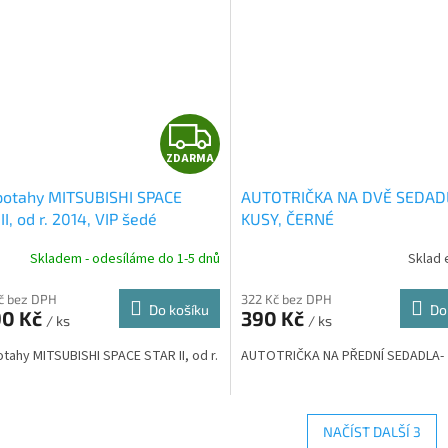
Z
ZDARMA
D
potahy MITSUBISHI SPACE
AUTOTRIČKA NA DVĚ SEDAD
A
II, od r. 2014, VIP šedé
KUSY, ČERNÉ
R
Skladem - odesíláme do 1-5 dnů
Sklad 
M
Kč bez DPH
322 Kč bez DPH
Do košíku
Do
90 Kč
390 Kč
/ ks
/ ks
A
tahy MITSUBISHI SPACE STAR II, od r.
AUTOTRIČKA NA PŘEDNÍ SEDADLA- 
NAČÍST DALŠÍ 3