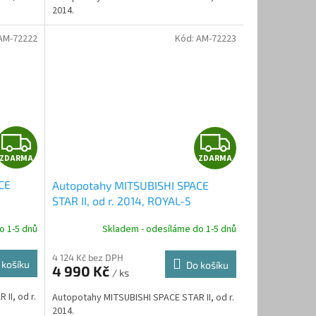
2014.
AM-72222
Kód:
AM-72223
Z
Z
ZDARMA
ZDARMA
D
D
CE
Autopotahy MITSUBISHI SPACE
A
A
STAR II, od r. 2014, ROYAL-5
R
R
o 1-5 dnů
Skladem - odesíláme do 1-5 dnů
M
M
4 124 Kč bez DPH
 košíku
Do košíku
4 990 Kč
/ ks
A
A
II, od r.
Autopotahy MITSUBISHI SPACE STAR II, od r.
2014.