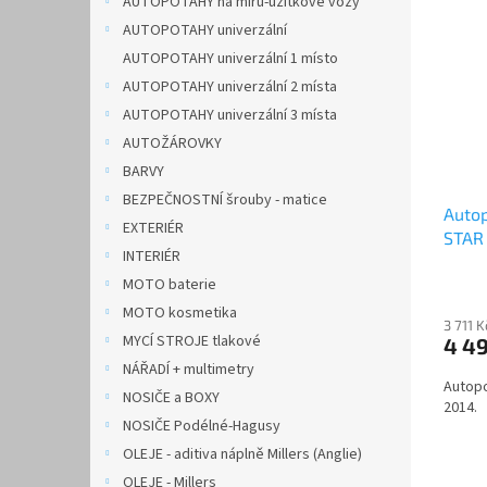
AUTOPOTAHY na míru-užitkové vozy
AUTOPOTAHY univerzální
AUTOPOTAHY univerzální 1 místo
AUTOPOTAHY univerzální 2 místa
AUTOPOTAHY univerzální 3 místa
AUTOŽÁROVKY
BARVY
BEZPEČNOSTNÍ šrouby - matice
Auto
EXTERIÉR
STAR 
INTERIÉR
MOTO baterie
MOTO kosmetika
3 711 
MYCÍ STROJE tlakové
4 4
NÁŘADÍ + multimetry
Autopo
NOSIČE a BOXY
2014.
NOSIČE Podélné-Hagusy
OLEJE - aditiva náplně Millers (Anglie)
OLEJE - Millers