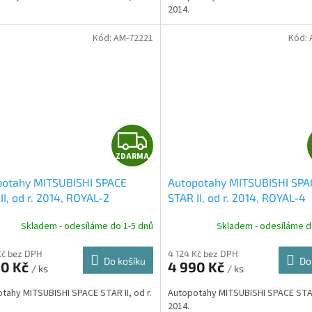
2014.
Kód:
AM-72221
Kód:
Z
ZDARMA
D
potahy MITSUBISHI SPACE
Autopotahy MITSUBISHI SPA
A
II, od r. 2014, ROYAL-2
STAR II, od r. 2014, ROYAL-4
R
Skladem - odesíláme do 1-5 dnů
Skladem - odesíláme d
M
Kč bez DPH
4 124 Kč bez DPH
Do košíku
Do
90 Kč
4 990 Kč
/ ks
/ ks
A
tahy MITSUBISHI SPACE STAR II, od r.
Autopotahy MITSUBISHI SPACE STAR 
2014.