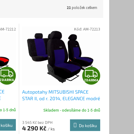
21
položek celkem
AM-72212
Kód:
AM-72213
Z
Z
ZDARMA
ZDARMA
D
D
CE
Autopotahy MITSUBISHI SPACE
A
A
E
STAR II, od r. 2014, ELEGANCE modré
R
R
o 1-5 dnů
Skladem - odesíláme do 1-5 dnů
M
M
3 545 Kč bez DPH
 košíku
Do košíku
4 290 Kč
/ ks