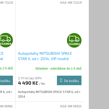
AM-72218
Kód:
AM-72219
Z
Z
ZDARMA
ZDARMA
D
D
CE
Autopotahy MITSUBISHI SPACE
A
A
né
STAR II, od r. 2014, VIP modré
R
R
o 1-5 dnů
Skladem - odesíláme do 1-5 dnů
M
M
3 711 Kč bez DPH
 košíku
Do košíku
4 490 Kč
/ ks
A
A
II, od r.
Autopotahy MITSUBISHI SPACE STAR II, od r.
2014.
AM-58961
Kód:
AM-58923