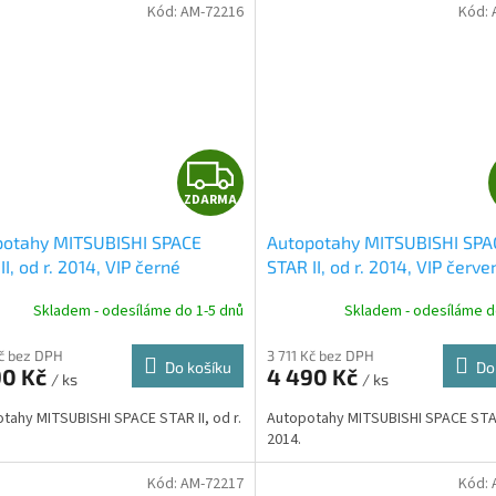
Kód:
AM-72216
Kód:
Z
ZDARMA
D
potahy MITSUBISHI SPACE
Autopotahy MITSUBISHI SPA
A
II, od r. 2014, VIP černé
STAR II, od r. 2014, VIP červe
R
Skladem - odesíláme do 1-5 dnů
Skladem - odesíláme d
M
Kč bez DPH
3 711 Kč bez DPH
Do košíku
Do
90 Kč
4 490 Kč
/ ks
/ ks
A
tahy MITSUBISHI SPACE STAR II, od r.
Autopotahy MITSUBISHI SPACE STAR 
2014.
Kód:
AM-72217
Kód: