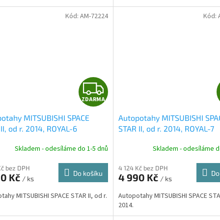
Kód:
AM-72224
Kód:
Z
ZDARMA
D
potahy MITSUBISHI SPACE
Autopotahy MITSUBISHI SPA
A
II, od r. 2014, ROYAL-6
STAR II, od r. 2014, ROYAL-7
R
Skladem - odesíláme do 1-5 dnů
Skladem - odesíláme d
M
Kč bez DPH
4 124 Kč bez DPH
Do košíku
Do
90 Kč
4 990 Kč
/ ks
/ ks
A
tahy MITSUBISHI SPACE STAR II, od r.
Autopotahy MITSUBISHI SPACE STAR 
2014.