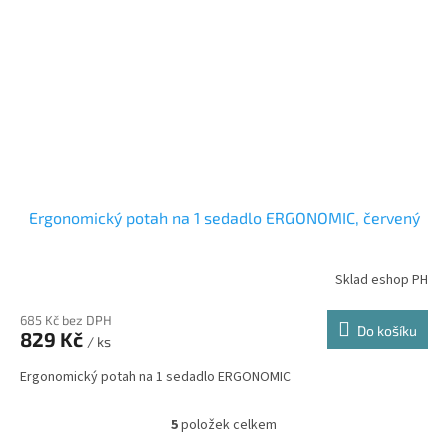
Ergonomický potah na 1 sedadlo ERGONOMIC, červený
Sklad eshop PH
685 Kč bez DPH
Do košíku
829 Kč
/ ks
Ergonomický potah na 1 sedadlo ERGONOMIC
5
položek celkem
O