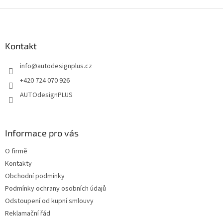
v
l
Z
á
á
d
p
a
a
Kontakt
c
t
í
info
@
autodesignplus.cz
í
p
r
+420 724 070 926
v
AUTOdesignPLUS
k
y
v
ý
Informace pro vás
p
i
O firmě
s
u
Kontakty
Obchodní podmínky
Podmínky ochrany osobních údajů
Odstoupení od kupní smlouvy
Reklamační řád