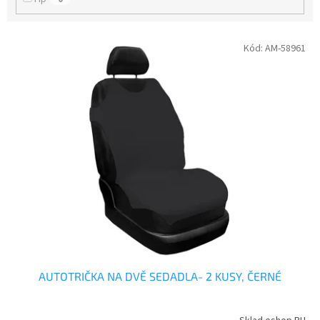
V
Kód:
AM-58961
ý
p
i
s
p
r
o
d
u
k
t
ů
AUTOTRIČKA NA DVĚ SEDADLA- 2 KUSY, ČERNÉ