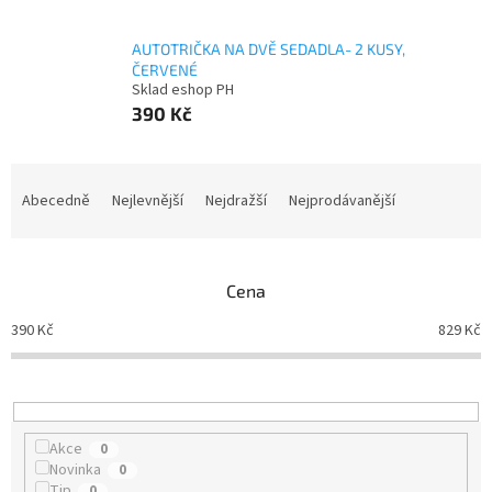
AUTOTRIČKA NA DVĚ SEDADLA- 2 KUSY,
ČERVENÉ
Sklad eshop PH
390 Kč
Ř
a
Abecedně
Nejlevnější
Nejdražší
Nejprodávanější
z
e
n
Cena
í
p
390
Kč
829
Kč
r
o
d
u
k
Akce
0
t
Novinka
0
ů
Tip
0