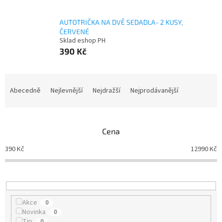
AUTOTRIČKA NA DVĚ SEDADLA- 2 KUSY,
ČERVENÉ
Sklad eshop PH
390 Kč
Ř
a
Abecedně
Nejlevnější
Nejdražší
Nejprodávanější
z
e
n
Cena
í
p
390
Kč
12990
Kč
r
o
d
u
k
Akce
0
t
Novinka
0
ů
Tip
0