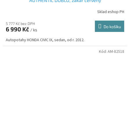
AUTHENTIC DOBLO, žakar červený
Sklad eshop PH
5 777 Kč bez DPH
Do košíku
6 990 Kč
/ ks
Autopotahy HONDA CIVIC IX, sedan, od r. 2012.
Kód:
AM-82518