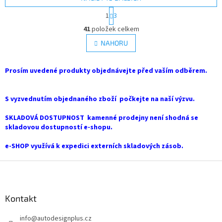
S
1
3
t
O
r
41
položek celkem
v
á
l
NAHORU
n
á
k
d
o
v
Prosím uvedené produkty objednávejte před vaším odběrem.
a
á
c
n
í
í
S vyzvednutím objednaného zboží počkejte na naší výzvu.
p
r
SKLADOVÁ DOSTUPNOST kamenné prodejny není shodná se
v
skladovou dostupností e-shopu.
k
y
e-SHOP využívá k expedici externích skladových zásob.
v
ý
Z
p
i
á
s
p
u
a
Kontakt
t
info
@
autodesignplus.cz
í