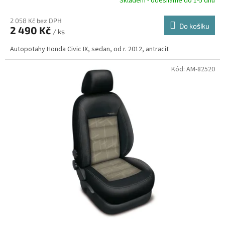
R
Skladem - odesíláme do 1-5 dnů
2 058 Kč bez DPH
Do košíku
2 490 Kč
/ ks
A
Autopotahy Honda Civic IX, sedan, od r. 2012, antracit
Kód:
AM-82520