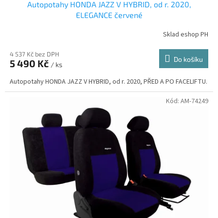
Autopotahy HONDA JAZZ V HYBRID, od r. 2020,
ELEGANCE červené
Sklad eshop PH
4 537 Kč bez DPH
Do košíku
5 490 Kč
/ ks
Autopotahy HONDA JAZZ V HYBRID, od r. 2020, PŘED A PO FACELIFTU.
Kód:
AM-74249