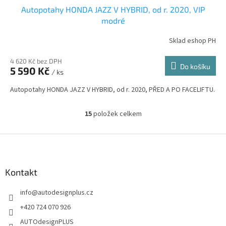
Autopotahy HONDA JAZZ V HYBRID, od r. 2020, VIP
modré
Sklad eshop PH
4 620 Kč bez DPH
Do košíku
5 590 Kč
/ ks
Autopotahy HONDA JAZZ V HYBRID, od r. 2020, PŘED A PO FACELIFTU.
15
položek celkem
O
v
l
Z
á
á
d
p
a
a
Kontakt
c
t
í
info
@
autodesignplus.cz
í
p
r
+420 724 070 926
v
AUTOdesignPLUS
k