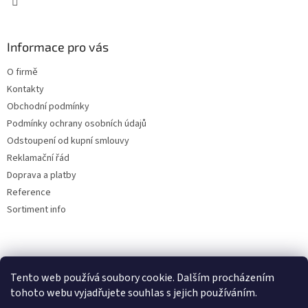
y
v
ý
Informace pro vás
p
i
O firmě
s
u
Kontakty
Obchodní podmínky
Podmínky ochrany osobních údajů
Odstoupení od kupní smlouvy
Reklamační řád
Doprava a platby
Reference
Sortiment info
Reklamační řád
Tento web používá soubory cookie. Dalším procházením
🏖️ DOVOLENÁ 6.8.2026 —
tohoto webu vyjadřujete souhlas s jejich používáním.