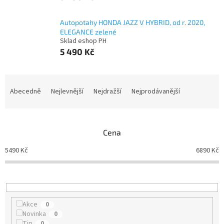
Autopotahy HONDA JAZZ V HYBRID, od r. 2020,
ELEGANCE zelené
Sklad eshop PH
5 490 Kč
Ř
a
Abecedně
Nejlevnější
Nejdražší
Nejprodávanější
z
e
n
Cena
í
p
5490
Kč
6890
Kč
r
o
d
u
k
Akce
0
t
Novinka
0
ů
Tip
0