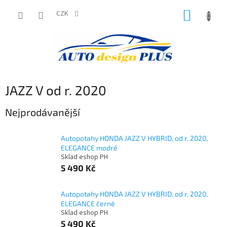
Přejít
NÁKUP
na
CZK
obsah
KOŠÍK
JAZZ V od r. 2020
Nejprodávanější
Autopotahy HONDA JAZZ V HYBRID, od r. 2020,
ELEGANCE modré
Sklad eshop PH
5 490 Kč
Autopotahy HONDA JAZZ V HYBRID, od r. 2020,
ELEGANCE černé
Sklad eshop PH
5 490 Kč