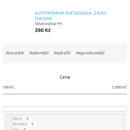
AUTOTRIČKA NA DVĚ SEDADLA- 2 KUSY,
ČERVENÉ
Sklad eshop PH
390 Kč
Ř
a
Abecedně
Nejlevnější
Nejdražší
Nejprodávanější
z
e
n
Cena
í
p
390
Kč
12990
Kč
r
o
d
u
k
Akce
0
t
Novinka
0
ů
Tip
0