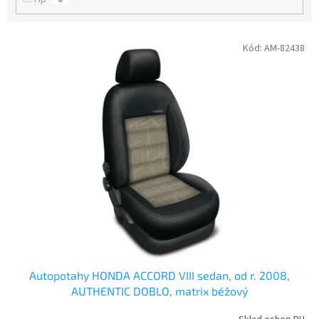
V
Kód:
AM-82438
ý
p
i
s
p
r
o
d
u
k
t
ů
Autopotahy HONDA ACCORD VIII sedan, od r. 2008,
AUTHENTIC DOBLO, matrix béžový