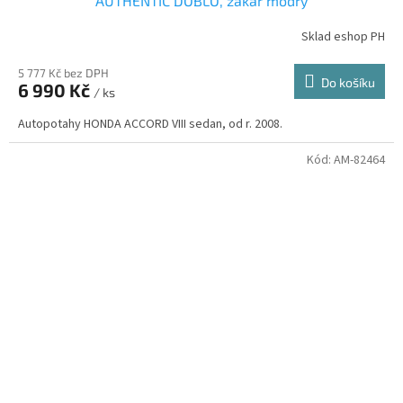
AUTHENTIC DOBLO, žakar modrý
Sklad eshop PH
5 777 Kč bez DPH
Do košíku
6 990 Kč
/ ks
Autopotahy HONDA ACCORD VIII sedan, od r. 2008.
Kód:
AM-82464