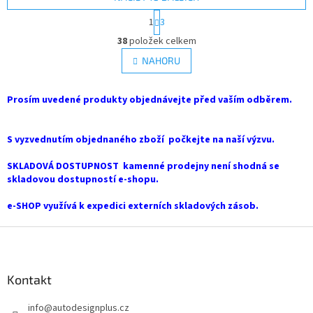
S
1
3
t
O
r
38
položek celkem
v
á
l
NAHORU
n
á
k
d
o
v
Prosím uvedené produkty objednávejte před vaším odběrem.
a
á
c
n
í
í
S vyzvednutím objednaného zboží počkejte na naší výzvu.
p
r
SKLADOVÁ DOSTUPNOST kamenné prodejny není shodná se
v
skladovou dostupností e-shopu.
k
y
e-SHOP využívá k expedici externích skladových zásob.
v
ý
Z
p
i
á
s
p
u
a
Kontakt
t
info
@
autodesignplus.cz
í