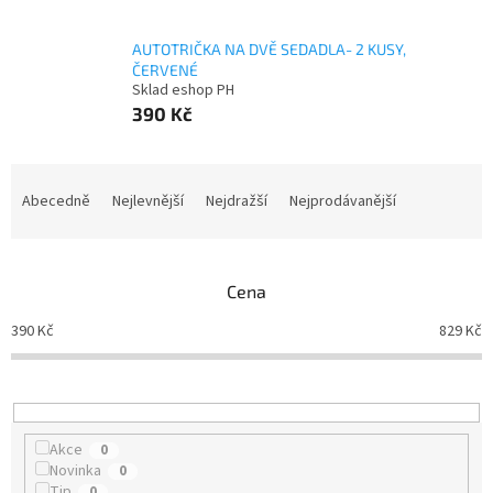
AUTOTRIČKA NA DVĚ SEDADLA- 2 KUSY,
ČERVENÉ
Sklad eshop PH
390 Kč
Ř
a
Abecedně
Nejlevnější
Nejdražší
Nejprodávanější
z
e
n
Cena
í
p
390
Kč
829
Kč
r
o
d
u
k
Akce
0
t
Novinka
0
ů
Tip
0