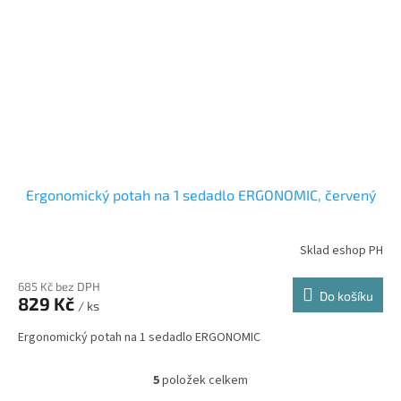
Ergonomický potah na 1 sedadlo ERGONOMIC, červený
Sklad eshop PH
685 Kč bez DPH
Do košíku
829 Kč
/ ks
Ergonomický potah na 1 sedadlo ERGONOMIC
5
položek celkem
O