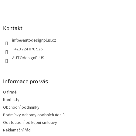
v
l
Z
á
á
d
p
a
a
Kontakt
c
t
í
info
@
autodesignplus.cz
í
p
r
+420 724 070 926
v
AUTOdesignPLUS
k
y
v
ý
Informace pro vás
p
i
O firmě
s
u
Kontakty
Obchodní podmínky
Podmínky ochrany osobních údajů
Odstoupení od kupní smlouvy
Reklamační řád