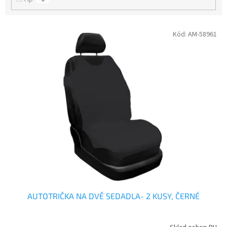
V
Kód:
AM-58961
ý
p
i
s
p
r
o
d
u
k
t
ů
AUTOTRIČKA NA DVĚ SEDADLA- 2 KUSY, ČERNÉ