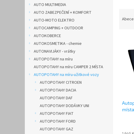
n
AUTO MULTIMEDIA
e
Ř
AUTO ZABEZPEČENÍ + KOMFORT
l
a
Abece
AUTO-MOTO ELEKTRO
z
AUTOCAMPING + OUTDOOR
e
AUTOKOBERCE
V
n
AUTOKOSMETIKA - chemie
ý
í
p
p
AUTONAVIJÁKY - vrátky
i
r
AUTOPOTAHY na míru
s
o
AUTOPOTAHY na míru CAMPER 2 MÍSTA
p
d
AUTOPOTAHY na míru-užitkové vozy
r
u
AUTOPOTAHY CITROEN
o
k
d
AUTOPOTAHY DACIA
t
u
ů
AUTOPOTAHY DAF
Auto
k
AUTOPOTAHY DODÁVKY UNI
místa
t
AUTOPOTAHY FIAT
ů
AUTOPOTAHY FORD
AUTOPOTAHY GAZ
1 645 