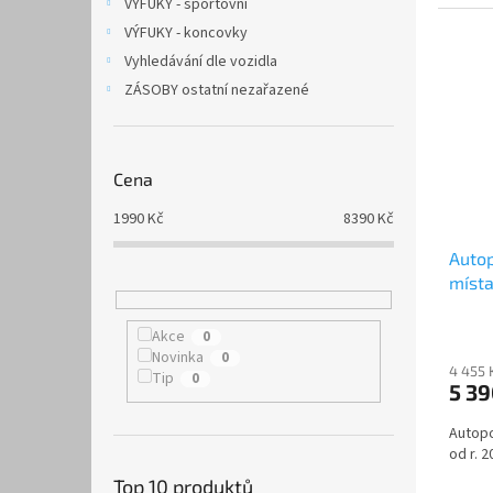
VÝFUKY - sportovní
VÝFUKY - koncovky
Vyhledávání dle vozidla
ZÁSOBY ostatní nezařazené
Cena
1990
Kč
8390
Kč
Auto
místa
DOBLO
Akce
0
Novinka
0
4 455 
Tip
0
5 3
Autopo
od r. 2
Top 10 produktů