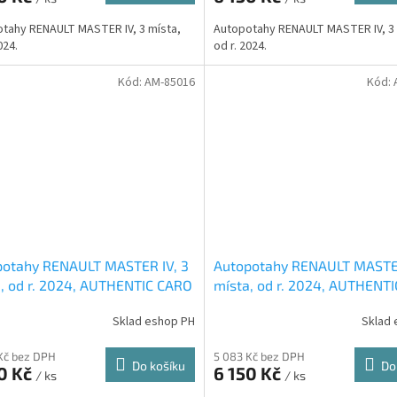
tahy RENAULT MASTER IV, 3 místa,
Autopotahy RENAULT MASTER IV, 3 
024.
od r. 2024.
Kód:
AM-85016
Kód:
potahy RENAULT MASTER IV, 3
Autopotahy RENAULT MASTER
, od r. 2024, AUTHENTIC CARO
místa, od r. 2024, AUTHENT
žové
šedé
Sklad eshop PH
Sklad 
Kč bez DPH
5 083 Kč bez DPH
Do košíku
Do
0 Kč
6 150 Kč
/ ks
/ ks