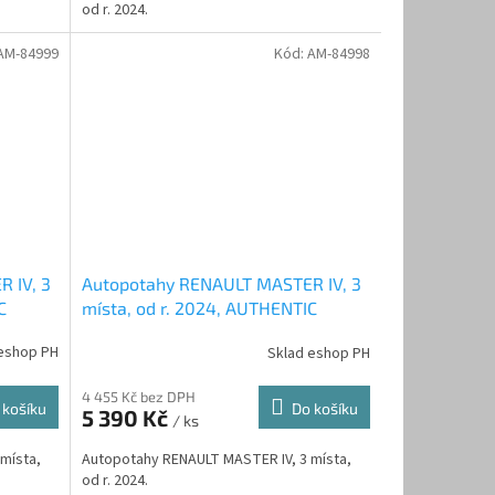
od r. 2024.
AM-84999
Kód:
AM-84998
 IV, 3
Autopotahy RENAULT MASTER IV, 3
C
místa, od r. 2024, AUTHENTIC
DOBLO, žakar avio
eshop PH
Sklad eshop PH
4 455 Kč bez DPH
 košíku
Do košíku
5 390 Kč
/ ks
místa,
Autopotahy RENAULT MASTER IV, 3 místa,
od r. 2024.