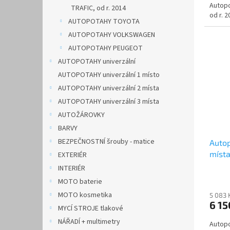
Autopo
TRAFIC, od r. 2014
od r. 2
AUTOPOTAHY TOYOTA
AUTOPOTAHY VOLKSWAGEN
AUTOPOTAHY PEUGEOT
AUTOPOTAHY univerzální
AUTOPOTAHY univerzální 1 místo
AUTOPOTAHY univerzální 2 místa
AUTOPOTAHY univerzální 3 místa
AUTOŽÁROVKY
BARVY
BEZPEČNOSTNÍ šrouby - matice
Auto
místa
EXTERIÉR
zele
INTERIÉR
MOTO baterie
MOTO kosmetika
5 083 
6 15
MYCÍ STROJE tlakové
NÁŘADÍ + multimetry
Autopo