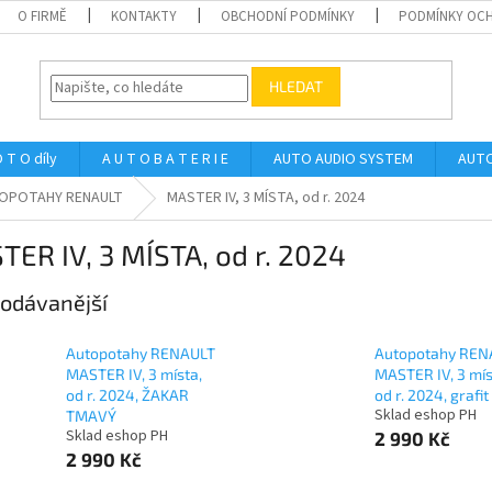
O FIRMĚ
KONTAKTY
OBCHODNÍ PODMÍNKY
PODMÍNKY OCH
HLEDAT
 T O díly
A U T O B A T E R I E
AUTO AUDIO SYSTEM
AUTO
OPOTAHY RENAULT
MASTER IV, 3 MÍSTA, od r. 2024
ER IV, 3 MÍSTA, od r. 2024
odávanější
Autopotahy RENAULT
Autopotahy REN
MASTER IV, 3 místa,
MASTER IV, 3 mís
od r. 2024, ŽAKAR
od r. 2024, grafit
Sklad eshop PH
TMAVÝ
Sklad eshop PH
2 990 Kč
2 990 Kč