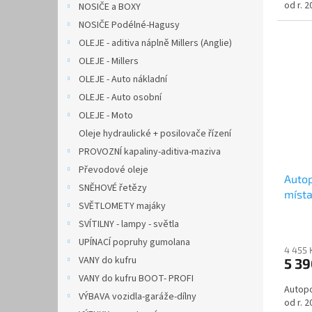
od r. 2
NOSIČE a BOXY
NOSIČE Podélné-Hagusy
OLEJE - aditiva náplně Millers (Anglie)
OLEJE - Millers
OLEJE - Auto nákladní
OLEJE - Auto osobní
OLEJE - Moto
Oleje hydraulické + posilovače řízení
PROVOZNÍ kapaliny-aditiva-maziva
Převodové oleje
Auto
SNĚHOVÉ řetězy
místa
SVĚTLOMETY majáky
DOBLO
SVÍTILNY - lampy - světla
UPÍNACÍ popruhy gumolana
4 455 
VANY do kufru
5 3
VANY do kufru BOOT- PROFI
Autopo
VÝBAVA vozidla-garáže-dílny
od r. 2