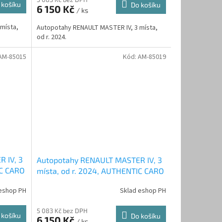
 košíku
Do košíku
6 150 Kč
/ ks
místa,
Autopotahy RENAULT MASTER IV, 3 místa,
od r. 2024.
AM-85015
Kód:
AM-85019
 IV, 3
Autopotahy RENAULT MASTER IV, 3
IC CARO
místa, od r. 2024, AUTHENTIC CARO
modré
eshop PH
Sklad eshop PH
5 083 Kč bez DPH
 košíku
Do košíku
6 150 Kč
/ ks