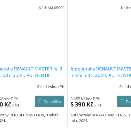
Kód:
AM-85000
Kód:
potahy RENAULT MASTER IV, 3
Autopotahy RENAULT MASTER
, od r. 2024, AUTHENTIC
místa, od r. 2024, AUTHENTI
, žakar červený
DOBLO, žakar modrý
Sklad eshop PH
Sklad 
Kč bez DPH
4 455 Kč bez DPH
Do košíku
Do
90 Kč
5 390 Kč
/ ks
/ ks
tahy RENAULT MASTER IV, 3 místa,
Autopotahy RENAULT MASTER IV, 3 
024.
od r. 2024.