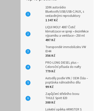
1DIN autorádio
Bluetooth/USB/USB-C/AUX, s
vestavěnými reproduktory
1 347 Kč
LIQUI MOLY 4087 Čistič
klimatizace ve spreji • dezinfekce
výparníku a ventilace • 250 ml
497 Kč
Transpondér immobilizéru VW
ID44
356 Kč
PRO-LONG DIESEL plus –
Celoroční přísada do nafty
779 Kč
Autodíly podle VIN / OEM čísla –
poptávka náhradního dílu
99 Kč
Zapůjčení střešního boxu
THULE Spirit 820
300 Kč
Loketní opěrka ARMSTER S