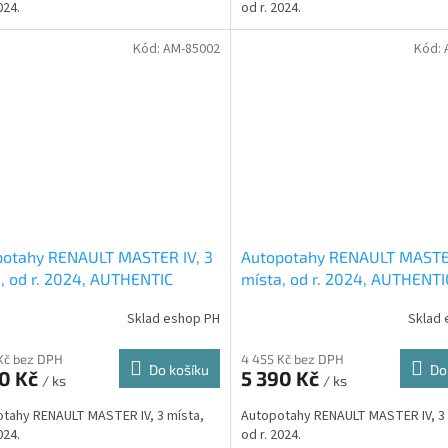
024.
od r. 2024.
Kód:
AM-85002
Kód:
potahy RENAULT MASTER IV, 3
Autopotahy RENAULT MASTER
, od r. 2024, AUTHENTIC
místa, od r. 2024, AUTHENTI
, vlnky černé
DOBLO, žakar audi
Sklad eshop PH
Sklad 
Kč bez DPH
4 455 Kč bez DPH
Do košíku
Do
90 Kč
5 390 Kč
/ ks
/ ks
tahy RENAULT MASTER IV, 3 místa,
Autopotahy RENAULT MASTER IV, 3 
024.
od r. 2024.