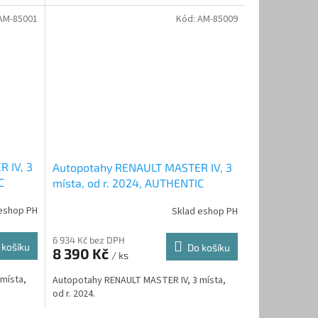
AM-85001
Kód:
AM-85009
 IV, 3
Autopotahy RENAULT MASTER IV, 3
C
místa, od r. 2024, AUTHENTIC
LEATHER, černý
eshop PH
Sklad eshop PH
6 934 Kč bez DPH
 košíku
Do košíku
8 390 Kč
/ ks
místa,
Autopotahy RENAULT MASTER IV, 3 místa,
od r. 2024.