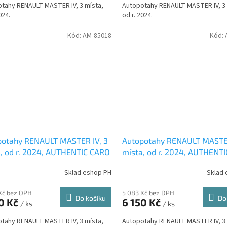
tahy RENAULT MASTER IV, 3 místa,
Autopotahy RENAULT MASTER IV, 3 
024.
od r. 2024.
Kód:
AM-85018
Kód:
potahy RENAULT MASTER IV, 3
Autopotahy RENAULT MASTER
, od r. 2024, AUTHENTIC CARO
místa, od r. 2024, AUTHENT
né
žluté
Sklad eshop PH
Sklad 
Kč bez DPH
5 083 Kč bez DPH
Do košíku
Do
0 Kč
6 150 Kč
/ ks
/ ks
tahy RENAULT MASTER IV, 3 místa,
Autopotahy RENAULT MASTER IV, 3 