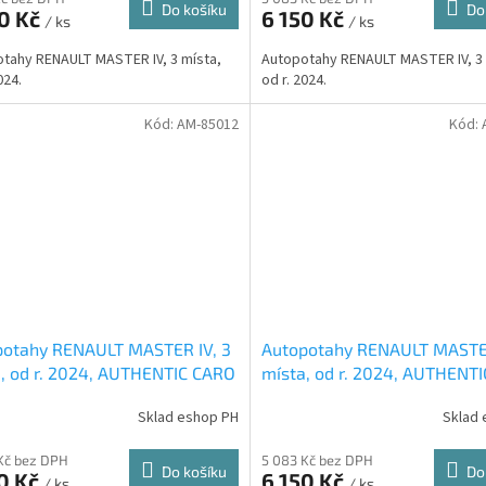
Do košíku
Do
90 Kč
6 150 Kč
/ ks
/ ks
tahy RENAULT MASTER IV, 3 místa,
Autopotahy RENAULT MASTER IV, 3 
024.
od r. 2024.
Kód:
AM-85012
Kód:
potahy RENAULT MASTER IV, 3
Autopotahy RENAULT MASTER
, od r. 2024, AUTHENTIC CARO
místa, od r. 2024, AUTHENT
ené
hnědé
Sklad eshop PH
Sklad 
Kč bez DPH
5 083 Kč bez DPH
Do košíku
Do
0 Kč
6 150 Kč
/ ks
/ ks