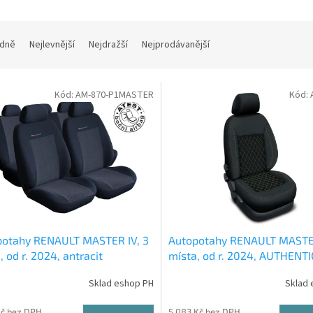
dně
Nejlevnější
Nejdražší
Nejprodávanější
Kód:
AM-870-P1MASTER
Kód:
potahy RENAULT MASTER IV, 3
Autopotahy RENAULT MASTER
, od r. 2024, antracit
místa, od r. 2024, AUTHENT
béžové
Sklad eshop PH
Sklad 
Kč bez DPH
5 083 Kč bez DPH