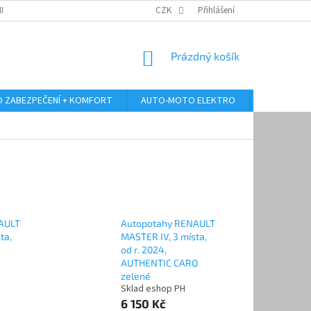
RANY OSOBNÍCH ÚDAJŮ
ODSTOUPENÍ OD KUPNÍ SMLOUVY
CZK
Přihlášení
REKLAMA
NÁKUPNÍ
Prázdný košík
KOŠÍK
 ZABEZPEČENÍ + KOMFORT
AUTO-MOTO ELEKTRO
AUTO MULT
AULT
Autopotahy RENAULT
ta,
MASTER IV, 3 místa,
od r. 2024,
AUTHENTIC CARO
zelené
Sklad eshop PH
6 150 Kč