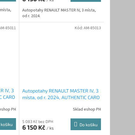
místa,
Autopotahy RENAULT MASTER IV, 3 místa,
od r. 2024.
AM-85011
Kód:
AM-85013
 IV, 3
Autopotahy RENAULT MASTER IV, 3
IC CARO
místa, od r. 2024, AUTHENTIC CARO
vínové
eshop PH
Sklad eshop PH
5 083 Kč bez DPH
 košíku
Do košíku
6 150 Kč
/ ks