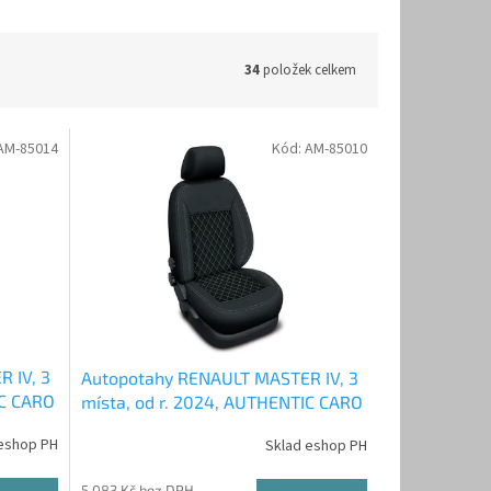
34
položek celkem
AM-85014
Kód:
AM-85010
 IV, 3
Autopotahy RENAULT MASTER IV, 3
IC CARO
místa, od r. 2024, AUTHENTIC CARO
bílé
eshop PH
Sklad eshop PH
5 083 Kč bez DPH