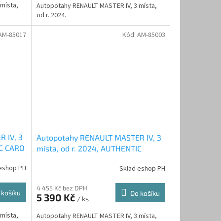
místa,
Autopotahy RENAULT MASTER IV, 3 místa,
od r. 2024.
AM-85017
Kód:
AM-85003
 IV, 3
Autopotahy RENAULT MASTER IV, 3
IC CARO
místa, od r. 2024, AUTHENTIC
DOBLO, matrix béžový
eshop PH
Sklad eshop PH
4 455 Kč bez DPH
 košíku
Do košíku
5 390 Kč
/ ks
místa,
Autopotahy RENAULT MASTER IV, 3 místa,