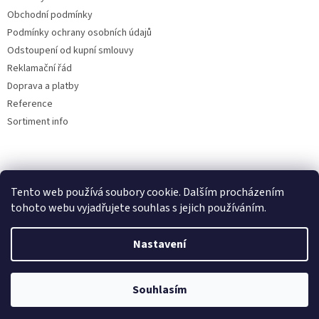
Obchodní podmínky
Podmínky ochrany osobních údajů
Odstoupení od kupní smlouvy
Reklamační řád
Doprava a platby
Reference
Sortiment info
Reklamační řád
Tento web používá soubory cookie. Dalším procházením
🏖️ DOVOLENÁ 6.8.2026 —
tohoto webu vyjadřujete souhlas s jejich používáním.
kamenná prodejna uzavřena.
Nastavení
Objednávky přijímáme i během
Vytvořil Shoptet
dovolené, expedice a osobní výdej
proběhnou až po jejím skončení.
Souhlasím
Copyright 2026
AUTOdesignPLUS
. Všechna práva vyhrazena.