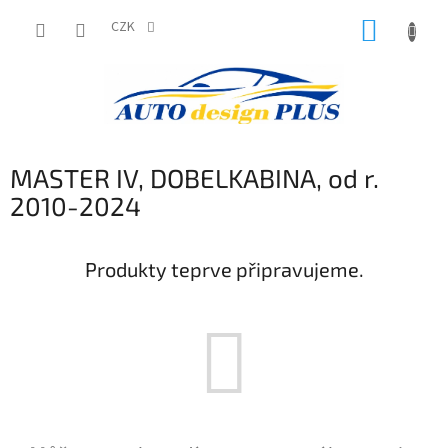
Přejít
NÁKUP
na
CZK
obsah
KOŠÍK
MASTER IV, DOBELKABINA, od r.
2010-2024
Produkty teprve připravujeme.