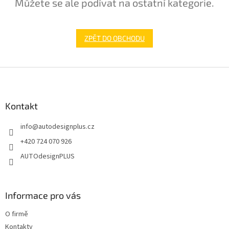
Můžete se ale podívat na ostatní kategorie.
ZPĚT DO OBCHODU
Z
á
p
a
Kontakt
t
info
@
autodesignplus.cz
í
+420 724 070 926
AUTOdesignPLUS
Informace pro vás
O firmě
Kontakty