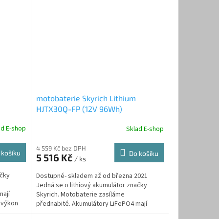
motobaterie Skyrich Lithium
HJTX30Q-FP (12V 96Wh)
ad E-shop
Sklad E-shop
4 559 Kč bez DPH
 košíku
Do košíku
5 516 Kč
/ ks
ačky
Dostupné- skladem až od března 2021
Jedná se o lithiový akumulátor značky
mají
Skyrich. Motobaterie zasíláme
 výkon
přednabité. Akumulátory LiFePO4 mají
menší hmotnost a...