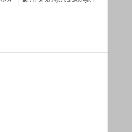
 výkon
menší hmotnost a vyšší startovací výkon
než...