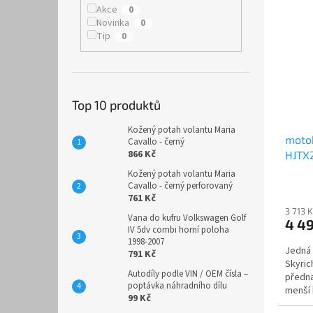
Akce
0
Novinka
0
Tip
0
Top 10 produktů
Kožený potah volantu Maria
motob
Cavallo - černý
866 Kč
HJTX
Kožený potah volantu Maria
Cavallo - černý perforovaný
761 Kč
3 713 
Vana do kufru Volkswagen Golf
4 4
IV 5dv combi horní poloha
1998-2007
Jedná 
791 Kč
Skyric
Autodíly podle VIN / OEM čísla –
předna
poptávka náhradního dílu
menší 
99 Kč
než...