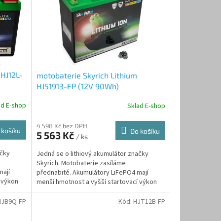
 HJ12L-
motobaterie Skyrich Lithium
HJ51913-FP (12V 90Wh)
ad E-shop
Sklad E-shop
4 598 Kč bez DPH
 košíku
Do košíku
5 563 Kč
/ ks
ačky
Jedná se o lithiový akumulátor značky
Skyrich. Motobaterie zasíláme
mají
přednabité. Akumulátory LiFePO4 mají
 výkon
menší hmotnost a vyšší startovací výkon
než...
HJB9Q-FP
Kód:
HJT12B-FP