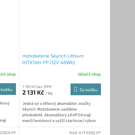
motobaterie Skyrich Lithium
HJTX14H-FP (12V 48Wh)
ad E-shop
Sklad E-shop
1 761 Kč bez DPH
 košíku
Do košíku
2 131 Kč
/ ks
thiový
Jedná se o lithiový akumulátor značky
Skyrich. Motobaterie zasíláme
přednabité. Akumulátory LiFePO4 mají
mají
menší hmotnost a vyšší startovací výkon
..
než...
X20CH-FP
Kód:
HJTX30Q-FP