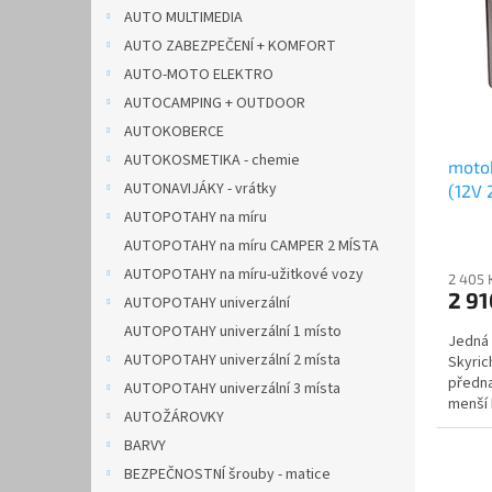
i
r
n
AUTO MULTIMEDIA
s
o
e
AUTO ZABEZPEČENÍ + KOMFORT
p
d
l
r
u
AUTO-MOTO ELEKTRO
o
k
AUTOCAMPING + OUTDOOR
d
t
AUTOKOBERCE
u
ů
AUTOKOSMETIKA - chemie
motob
k
AUTONAVIJÁKY - vrátky
(12V
t
ů
AUTOPOTAHY na míru
AUTOPOTAHY na míru CAMPER 2 MÍSTA
AUTOPOTAHY na míru-užitkové vozy
2 405 
2 9
AUTOPOTAHY univerzální
AUTOPOTAHY univerzální 1 místo
Jedná 
AUTOPOTAHY univerzální 2 místa
Skyric
předna
AUTOPOTAHY univerzální 3 místa
menší 
AUTOŽÁROVKY
než...
BARVY
BEZPEČNOSTNÍ šrouby - matice