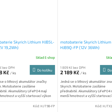
aterie Skyrich Lithium HJB5L-
motobaterie Skyrich Lithium
2V 19,2Wh)
HJB9Q-FP (12V 36Wh)
Sklad E-shop
Skl
Kč bez DPH
1 809 Kč bez DPH
Do košíku
Do
8 Kč
2 189 Kč
/ ks
/ ks
se o lithiový akumulátor značky
Jedná se o lithiový akumulátor zn
h. Motobaterie zasíláme
Skyrich. Motobaterie zasíláme
bité. Akumulátory LiFePO4 mají
přednabité. Akumulátory LiFePO4 
hmotnost a vyšší startovací výkon
menší hmotnost a vyšší startovací
než...
Kód:
HJT9B-FP
Kód:
HJTX