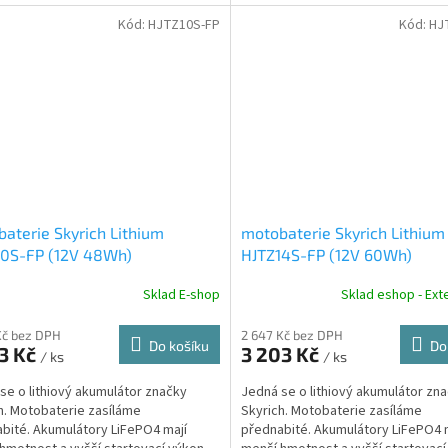
než...
Kód:
HJTZ10S-FP
Kód:
HJ
aterie Skyrich Lithium
motobaterie Skyrich Lithium
10S-FP (12V 48Wh)
HJTZ14S-FP (12V 60Wh)
Sklad E-shop
Sklad eshop - Exte
Kč bez DPH
2 647 Kč bez DPH
Do košíku
Do
3 Kč
3 203 Kč
/ ks
/ ks
se o lithiový akumulátor značky
Jedná se o lithiový akumulátor zn
h. Motobaterie zasíláme
Skyrich. Motobaterie zasíláme
bité. Akumulátory LiFePO4 mají
přednabité. Akumulátory LiFePO4 