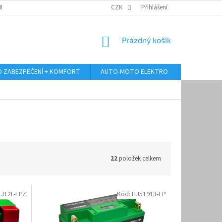
RANY OSOBNÍCH ÚDAJŮ
ODSTOUPENÍ OD KUPNÍ SMLOUVY
CZK
Přihlášení
REKLAMA
NÁKUPNÍ
Prázdný košík
KOŠÍK
 ZABEZPEČENÍ + KOMFORT
AUTO-MOTO ELEKTRO
AUTO MULT
22
položek celkem
J12L-FPZ
Kód:
HJ51913-FP