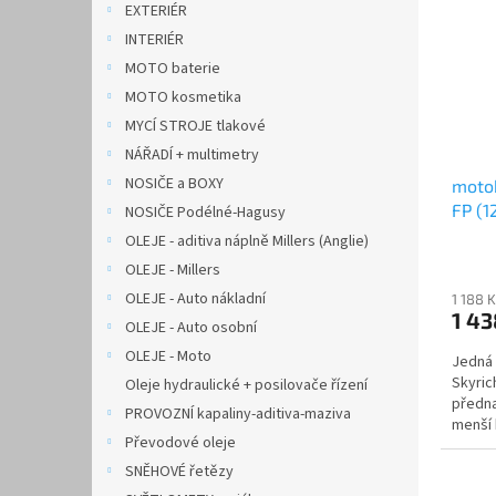
EXTERIÉR
INTERIÉR
MOTO baterie
MOTO kosmetika
MYCÍ STROJE tlakové
NÁŘADÍ + multimetry
NOSIČE a BOXY
motob
FP (1
NOSIČE Podélné-Hagusy
OLEJE - aditiva náplně Millers (Anglie)
OLEJE - Millers
OLEJE - Auto nákladní
1 188 
1 43
OLEJE - Auto osobní
OLEJE - Moto
Jedná 
Skyric
Oleje hydraulické + posilovače řízení
předna
PROVOZNÍ kapaliny-aditiva-maziva
menší 
Převodové oleje
než...
SNĚHOVÉ řetězy