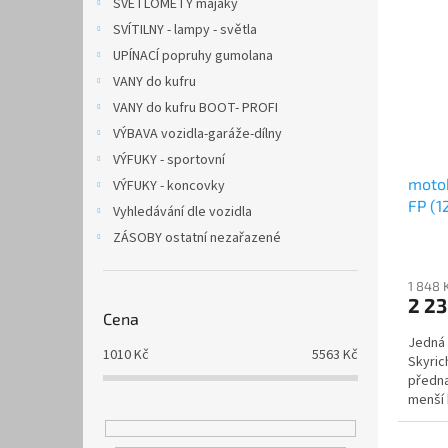
SVĚTLOMETY majáky
SVÍTILNY - lampy - světla
UPÍNACÍ popruhy gumolana
VANY do kufru
VANY do kufru BOOT- PROFI
VÝBAVA vozidla-garáže-dílny
VÝFUKY - sportovní
motob
VÝFUKY - koncovky
FP (1
Vyhledávání dle vozidla
ZÁSOBY ostatní nezařazené
1 848 
2 2
Cena
Jedná 
1010
Kč
5563
Kč
Skyric
předna
menší 
než...