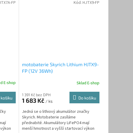
JTX7A-FP
Kód:
HJTX9-FP
motobaterie Skyrich Lithium HJTX9-
FP (12V 36Wh)
ad E-shop
Sklad E-shop
1 391 Kč bez DPH
 košíku
Do košíku
1 683 Kč
/ ks
ačky
Jedná se o lithiový akumulátor značky
Skyrich. Motobaterie zasíláme
mají
přednabité. Akumulátory LiFePO4 mají
 výkon
menší hmotnost a vyšší startovací výkon