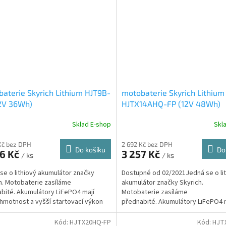
aterie Skyrich Lithium HJT9B-
motobaterie Skyrich Lithium
2V 36Wh)
HJTX14AHQ-FP (12V 48Wh)
Sklad E-shop
Skl
Kč bez DPH
2 692 Kč bez DPH
Do košíku
Do
36 Kč
3 257 Kč
/ ks
/ ks
se o lithiový akumulátor značky
Dostupné od 02/2021Jedná se o li
h. Motobaterie zasíláme
akumulátor značky Skyrich.
bité. Akumulátory LiFePO4 mají
Motobaterie zasíláme
hmotnost a vyšší startovací výkon
přednabité. Akumulátory LiFePO4 
menší hmotnost a vyšší startovací.
Kód:
HJTX20HQ-FP
Kód:
HJT