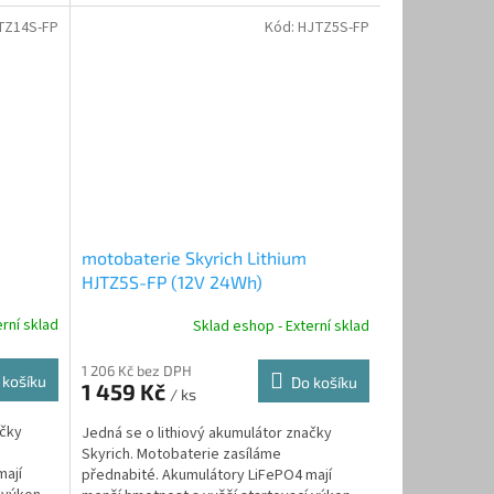
než...
TZ14S-FP
Kód:
HJTZ5S-FP
motobaterie Skyrich Lithium
HJTZ5S-FP (12V 24Wh)
rní sklad
Sklad eshop - Externí sklad
1 206 Kč bez DPH
 košíku
Do košíku
1 459 Kč
/ ks
ačky
Jedná se o lithiový akumulátor značky
Skyrich. Motobaterie zasíláme
mají
přednabité. Akumulátory LiFePO4 mají