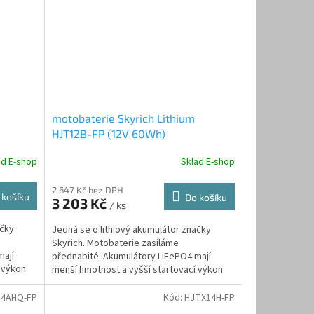
motobaterie Skyrich Lithium
HJT12B-FP (12V 60Wh)
ad E-shop
Sklad E-shop
2 647 Kč bez DPH
 košíku
Do košíku
3 203 Kč
/ ks
ačky
Jedná se o lithiový akumulátor značky
Skyrich. Motobaterie zasíláme
mají
přednabité. Akumulátory LiFePO4 mají
 výkon
menší hmotnost a vyšší startovací výkon
než...
14AHQ-FP
Kód:
HJTX14H-FP