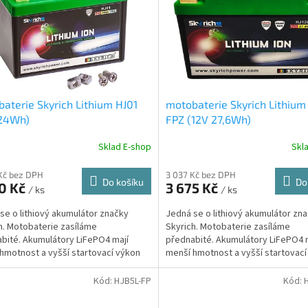
aterie Skyrich Lithium HJ01
motobaterie Skyrich Lithium
 24Wh)
FPZ (12V 27,6Wh)
Sklad E-shop
Skl
Kč bez DPH
3 037 Kč bez DPH
Do košíku
Do
10 Kč
3 675 Kč
/ ks
/ ks
se o lithiový akumulátor značky
Jedná se o lithiový akumulátor zn
h. Motobaterie zasíláme
Skyrich. Motobaterie zasíláme
bité. Akumulátory LiFePO4 mají
přednabité. Akumulátory LiFePO4 
hmotnost a vyšší startovací výkon
menší hmotnost a vyšší startovací
než olověné.
Kód:
HJB5L-FP
Kód: