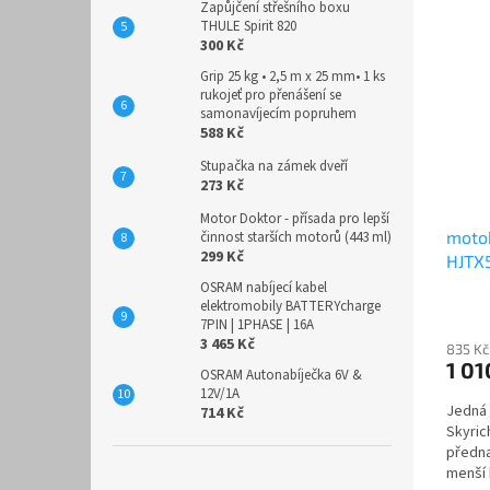
Zapůjčení střešního boxu
THULE Spirit 820
300 Kč
Grip 25 kg • 2,5 m x 25 mm• 1 ks
rukojeť pro přenášení se
samonavíjecím popruhem
588 Kč
Stupačka na zámek dveří
273 Kč
Motor Doktor - přísada pro lepší
motob
činnost starších motorů (443 ml)
299 Kč
HJTX5
OSRAM nabíjecí kabel
elektromobily BATTERYcharge
7PIN | 1PHASE | 16A
3 465 Kč
835 Kč
1 01
OSRAM Autonabíječka 6V &
12V/1A
Jedná 
714 Kč
Skyric
předna
menší 