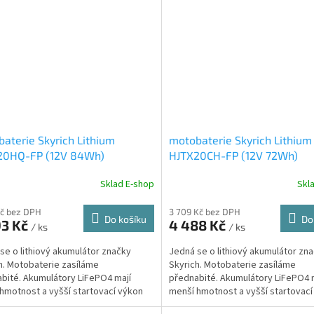
aterie Skyrich Lithium
motobaterie Skyrich Lithium
20HQ-FP (12V 84Wh)
HJTX20CH-FP (12V 72Wh)
Sklad E-shop
Skl
Kč bez DPH
3 709 Kč bez DPH
Do košíku
Do
93 Kč
4 488 Kč
/ ks
/ ks
se o lithiový akumulátor značky
Jedná se o lithiový akumulátor zn
h. Motobaterie zasíláme
Skyrich. Motobaterie zasíláme
bité. Akumulátory LiFePO4 mají
přednabité. Akumulátory LiFePO4 
hmotnost a vyšší startovací výkon
menší hmotnost a vyšší startovací
než...