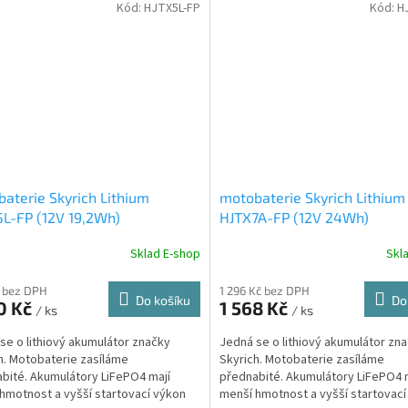
Kód:
HJTX5L-FP
Kód:
H
aterie Skyrich Lithium
motobaterie Skyrich Lithium
L-FP (12V 19,2Wh)
HJTX7A-FP (12V 24Wh)
Sklad E-shop
Skl
 bez DPH
1 296 Kč bez DPH
Do košíku
Do
0 Kč
1 568 Kč
/ ks
/ ks
se o lithiový akumulátor značky
Jedná se o lithiový akumulátor zn
h. Motobaterie zasíláme
Skyrich. Motobaterie zasíláme
bité. Akumulátory LiFePO4 mají
přednabité. Akumulátory LiFePO4 
hmotnost a vyšší startovací výkon
menší hmotnost a vyšší startovací