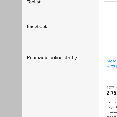
než...
Toplist
Facebook
Přijímáme online platby
motob
HJTZ
2 275 
2 75
Jedná 
Skyric
předna