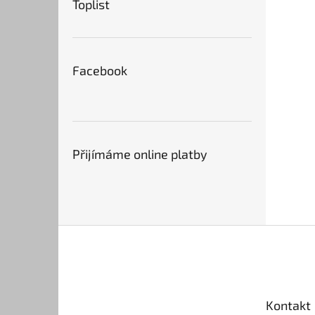
Toplist
Facebook
Přijímáme online platby
Z
á
p
a
t
Kontakt
í