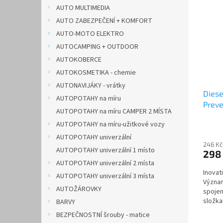
n
p
p
AUTO MULTIMEDIA
e
i
r
AUTO ZABEZPEČENÍ + KOMFORT
l
s
o
AUTO-MOTO ELEKTRO
p
d
AUTOCAMPING + OUTDOOR
r
u
AUTOKOBERCE
o
k
d
AUTOKOSMETIKA - chemie
t
u
ů
AUTONAVIJÁKY - vrátky
Dies
k
AUTOPOTAHY na míru
Preve
t
AUTOPOTAHY na míru CAMPER 2 MÍSTA
300 
ů
AUTOPOTAHY na míru-užitkové vozy
AUTOPOTAHY univerzální
246 Kč
AUTOPOTAHY univerzální 1 místo
298
AUTOPOTAHY univerzální 2 místa
Inovat
AUTOPOTAHY univerzální 3 místa
Význam
AUTOŽÁROVKY
spojen
složka
BARVY
otázce 
BEZPEČNOSTNÍ šrouby - matice