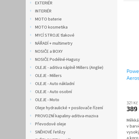
EXTERIÉR
INTERIÉR
MOTO baterie
MOTO kosmetika
MYCÍ STROJE tlakové
NÁŘADÍ + multimetry
NOSIČE a BOXY
NOSIČE Podélné-Hagusy
OLEJE - aditiva náplně Millers (Anglie)
Power
OLEJE - Millers
Aero
OLEJE - Auto nákladní
OLEJE - Auto osobní
OLEJE - Moto
321 Kč
Oleje hydraulické + posilovače řízení
389
PROVOZNÍ kapaliny-aditiva-maziva
Měkká,
Převodové oleje
v barv
SNĚHOVÉ řetězy
vysoký
a koro