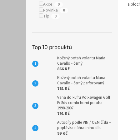
a ploc
Akce
0
v chlad
Novinka
0
Tip
0
Top 10 produktů
Kožený potah volantu Maria
Cavallo - černý
866 Kč
Kožený potah volantu Maria
Cavallo - černý perforovaný
761 Kč
Vana do kufru Volkswagen Golf
IV 5dv combi horní poloha
1998-2007
791 Kč
Autodíly podle VIN / OEM čísla –
poptávka náhradního dílu
99 Kč