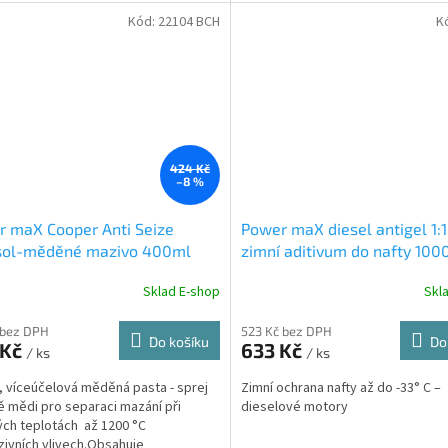
vytváření....
Kód:
22104 BCH
K
424 Kč
–8 %
 maX Cooper Anti Seize
Power maX diesel antigel 1:
sol-měděné mazivo 400ml
zimní aditivum do nafty 100
Sklad E-shop
Skl
 bez DPH
523 Kč bez DPH
Do košíku
Do
 Kč
633 Kč
/ ks
/ ks
 víceúčelová měděná pasta - sprej
Zimní ochrana nafty až do -33° C –
ě mědi pro separaci mazání při
dieselové motory
ch teplotách až 1200 °C
zivních vlivech.Obsahuje