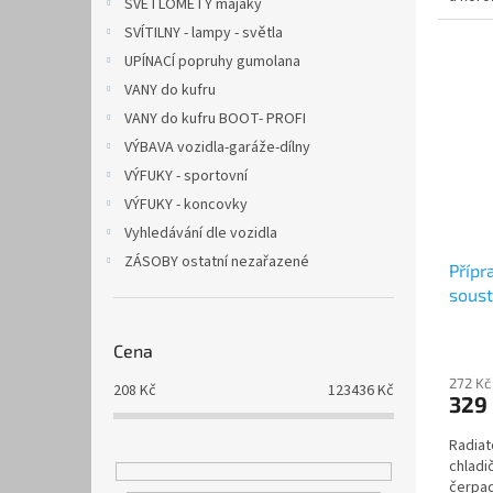
SVĚTLOMETY majáky
molekul
SVÍTILNY - lampy - světla
UPÍNACÍ popruhy gumolana
VANY do kufru
VANY do kufru BOOT- PROFI
VÝBAVA vozidla-garáže-dílny
VÝFUKY - sportovní
VÝFUKY - koncovky
Vyhledávání dle vozidla
ZÁSOBY ostatní nezařazené
Přípr
soust
300m
Cena
272 Kč
208
Kč
123436
Kč
329
Radiat
chladi
čerpad