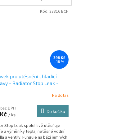
ární...
Kód:
33316 BCH
396 Kč
–16 %
avek pro utěsnění chladící
avy - Radiator Stop Leak -
l
Na dotaz
 bez DPH
Do košíku
 Kč
/ ks
or Stop Leak spolehlivě utěsňuje
če a výměníky tepla, netěsné vodní
la a ventily. Funguje na bázi jemných