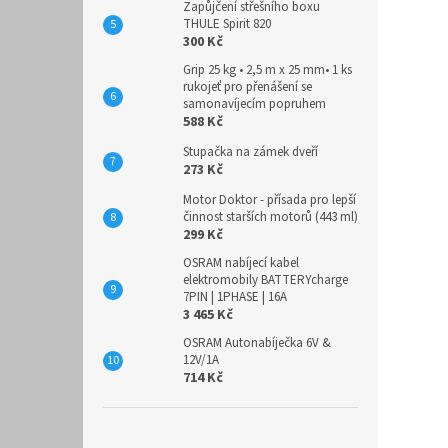
Zapůjčení střešního boxu
THULE Spirit 820
300 Kč
Grip 25 kg • 2,5 m x 25 mm• 1 ks
rukojeť pro přenášení se
samonavíjecím popruhem
588 Kč
Stupačka na zámek dveří
273 Kč
Motor Doktor - přísada pro lepší
činnost starších motorů (443 ml)
299 Kč
OSRAM nabíjecí kabel
elektromobily BATTERYcharge
7PIN | 1PHASE | 16A
3 465 Kč
OSRAM Autonabíječka 6V &
12V/1A
714 Kč