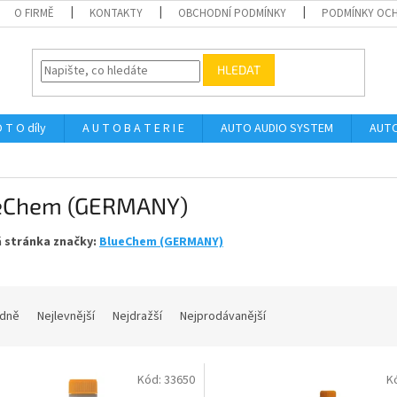
O FIRMĚ
KONTAKTY
OBCHODNÍ PODMÍNKY
PODMÍNKY OCH
HLEDAT
 T O díly
A U T O B A T E R I E
AUTO AUDIO SYSTEM
AUTO
eChem (GERMANY)
 stránka značky:
BlueChem (GERMANY)
dně
Nejlevnější
Nejdražší
Nejprodávanější
Kód:
33650
K