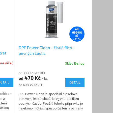
od
639 Kč
až
–31 %
-
DPF Power Clean - čistič filtru
trát
pevných částic
na níže )
Sklad E-shop
od 388 Kč bez DPH
470 Kč
od
/ ks
DETAIL
DETAIL
Měrná
od 608,75 Kč / 1 l
cena:
spektrem
DPF Power Clean je speciální dieselové
ám a
aditivum, které slouží k regeneraci filtru
 které
pevných částic. Použití tohoto přípravku je
alšímu
nejekonomičtější způsob čištění a ochrany