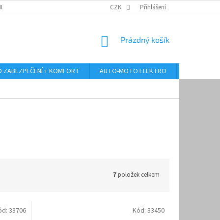
RANY OSOBNÍCH ÚDAJŮ
ODSTOUPENÍ OD KUPNÍ SMLOUVY
CZK
Přihlášení
REKLAMA
NÁKUPNÍ
Prázdný košík
KOŠÍK
 ZABEZPEČENÍ + KOMFORT
AUTO-MOTO ELEKTRO
AUTO MULT
7
položek celkem
ód:
33706
Kód:
33450