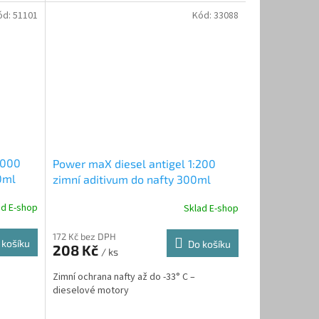
filtru...
ód:
51101
Kód:
33088
1000
Power maX diesel antigel 1:200
0ml
zimní aditivum do nafty 300ml
ad E-shop
Sklad E-shop
172 Kč bez DPH
 košíku
Do košíku
208 Kč
/ ks
Zimní ochrana nafty až do -33° C –
dieselové motory