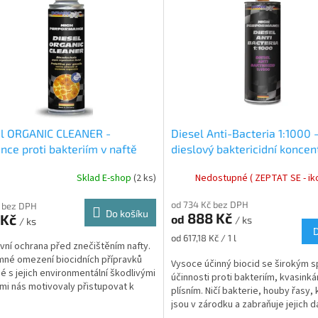
el ORGANIC CLEANER -
Diesel Anti-Bacteria 1:1000 
nce proti bakteriím v naftě
dieslový baktericidní koncen
ml
Sklad E-shop
(2 ks)
Nedostupné ( ZEPTAT SE - iko
od 734 Kč bez DPH
 bez DPH
Do košíku
888 Kč
 Kč
od
/ ks
/ ks
Měrná
od 617,18 Kč / 1 l
ivní ochrana před znečištěním nafty.
cena:
né omezení biocidních přípravků
Vysoce účinný biocid se širokým 
é s jejich environmentální škodlivými
účinnosti proti bakteriím, kvasink
mi nás motivovaly přistupovat k
plísním. Ničí bakterie, houby řasy,
ničení...
jsou v zárodku a zabraňuje jejich d