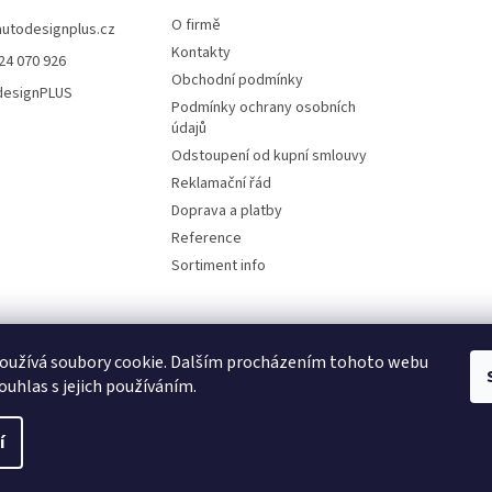
O firmě
autodesignplus.cz
Kontakty
24 070 926
Obchodní podmínky
esignPLUS
Podmínky ochrany osobních
údajů
Odstoupení od kupní smlouvy
Reklamační řád
Doprava a platby
Reference
Sortiment info
oužívá soubory cookie. Dalším procházením tohoto webu
Reklamační řád
ouhlas s jejich používáním.
í
ena.