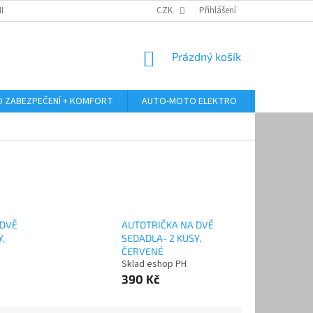
RANY OSOBNÍCH ÚDAJŮ
ODSTOUPENÍ OD KUPNÍ SMLOUVY
CZK
Přihlášení
REKLAMA
NÁKUPNÍ
Prázdný košík
KOŠÍK
 ZABEZPEČENÍ + KOMFORT
AUTO-MOTO ELEKTRO
AUTO MULT
 DVĚ
AUTOTRIČKA NA DVĚ
,
SEDADLA- 2 KUSY,
ČERVENÉ
Sklad eshop PH
390 Kč