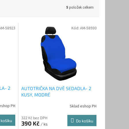
5
položek celkem
AM-58923
Kód:
AM-58930
LA- 2
AUTOTRIČKA NA DVĚ SEDADLA- 2
KUSY, MODRÉ
eshop PH
Sklad eshop PH
322 Kč bez DPH
 košíku
Do košíku
390 Kč
/ ks