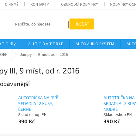
O FIRMĚ
KONTAKTY
OBCHODNÍ PODMÍNKY
PODMÍNKY OCH
HLEDAT
 T O díly
A U T O B A T E R I E
AUTO AUDIO SYSTEM
AUTO
ROEN
Jumpy III, 9 míst, od r. 2016
y III, 9 míst, od r. 2016
odávanější
AUTOTRIČKA NA DVĚ
AUTOTRIČKA NA
SEDADLA- 2 KUSY,
SEDADLA- 2 KUSY
ČERNÉ
MODRÉ
Sklad eshop PH
Sklad eshop PH
390 Kč
390 Kč