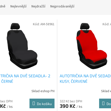
dně
Nejlevnější
Nejdražší
Nejprodávanější
Kód:
AM-58961
Kód:
TRIČKA NA DVĚ SEDADLA- 2
AUTOTRIČKA NA DVĚ SEDAD
, ČERNÉ
KUSY, ČERVENÉ
Sklad eshop PH
Sklad 
 bez DPH
322 Kč bez DPH
Do košíku
Do
 Kč
390 Kč
/ ks
/ ks