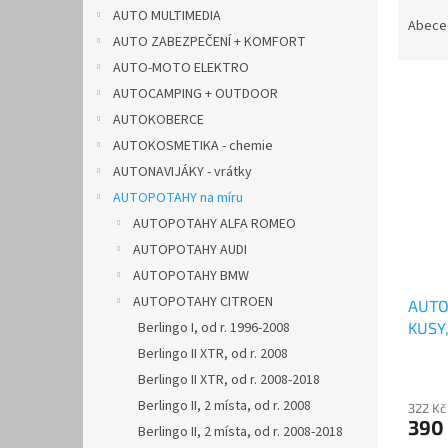
Ř
n
AUTO MULTIMEDIA
a
e
Abece
AUTO ZABEZPEČENÍ + KOMFORT
z
l
e
AUTO-MOTO ELEKTRO
V
n
AUTOCAMPING + OUTDOOR
ý
í
AUTOKOBERCE
p
p
AUTOKOSMETIKA - chemie
i
r
AUTONAVIJÁKY - vrátky
s
o
p
AUTOPOTAHY na míru
d
r
u
AUTOPOTAHY ALFA ROMEO
o
k
AUTOPOTAHY AUDI
d
t
AUTOPOTAHY BMW
u
ů
AUTOPOTAHY CITROEN
AUTO
k
KUSY
Berlingo I, od r. 1996-2008
t
ů
Berlingo II XTR, od r. 2008
Berlingo II XTR, od r. 2008-2018
Berlingo II, 2 místa, od r. 2008
322 Kč
390
Berlingo II, 2 místa, od r. 2008-2018