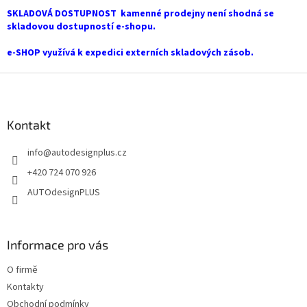
í
SKLADOVÁ DOSTUPNOST kamenné prodejny není shodná se
p
skladovou dostupností e-shopu.
r
v
e-SHOP využívá k expedici externích skladových zásob.
k
y
Z
v
á
ý
p
p
a
Kontakt
i
t
s
info
@
autodesignplus.cz
í
u
+420 724 070 926
AUTOdesignPLUS
Informace pro vás
O firmě
Kontakty
Obchodní podmínky