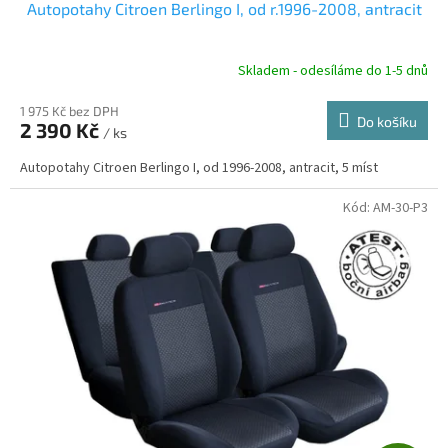
Autopotahy Citroen Berlingo I, od r.1996-2008, antracit
A
R
Skladem - odesíláme do 1-5 dnů
1 975 Kč bez DPH
Do košíku
2 390 Kč
/ ks
A
Autopotahy Citroen Berlingo I, od 1996-2008, antracit, 5 míst
Kód:
AM-30-P3