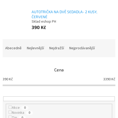
AUTOTRIČKA NA DVĚ SEDADLA- 2 KUSY,
ČERVENÉ
Sklad eshop PH
390 Kč
Ř
a
Abecedně
Nejlevnější
Nejdražší
Nejprodávanější
z
e
n
Cena
í
p
390
Kč
3390
Kč
r
o
d
u
k
Akce
0
t
Novinka
0
ů
Tip
0