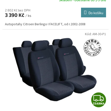
R
Skladem - odesíláme do 1-5 dnů
2 802 Kč bez DPH
Do košíku
3 390 Kč
/ ks
A
Autopotahy Citroen Berlingo I FACELIFT, od r.2002-2008
Kód:
AM-30-P1
Z
ZDARMA
D