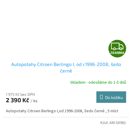
Z
ZDARMA
D
Autopotahy Citroen Berlingo I, od r.1996-2008, šedo
A
černé
R
Skladem - odesíláme do 1-5 dnů
1 975 Kč bez DPH
Do košíku
2 390 Kč
/ ks
A
Autopotahy Citroen Berlingo I,od 1996-2008, šedo černé , 5 míst
Kód:
AM-58961