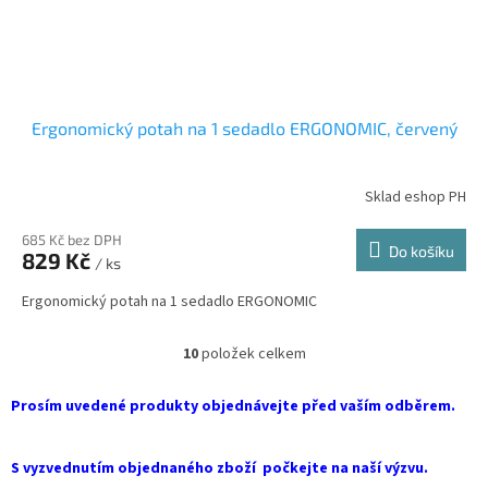
Ergonomický potah na 1 sedadlo ERGONOMIC, červený
Sklad eshop PH
685 Kč bez DPH
Do košíku
829 Kč
/ ks
Ergonomický potah na 1 sedadlo ERGONOMIC
10
položek celkem
O
v
l
Prosím uvedené produkty objednávejte před vaším odběrem.
á
d
a
S vyzvednutím objednaného zboží počkejte na naší výzvu.
c