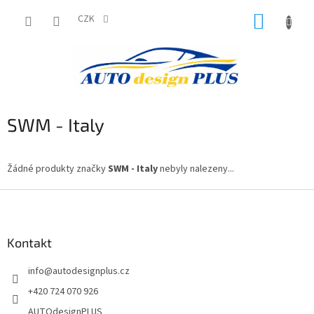
Přejít
NÁKUP
na
CZK
obsah
KOŠÍK
SWM - Italy
Žádné produkty značky
SWM - Italy
nebyly nalezeny...
Z
á
p
a
Kontakt
t
info
@
autodesignplus.cz
í
+420 724 070 926
AUTOdesignPLUS