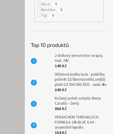
Akce
0
Novinka
0
Tip
0
Top 10 produktů
2-drátový servomotor se spoj.
mat. 24V
148 Kč
Středová krytka kola - poklička
průměr 52/56mm(vnitřní,vnější)
plast OZ RACING RED - sada 4ks
649 Kč
Kožený potah volantu Maria
Cavallo - černý
866 Kč
VERSACHEM THREADLOCK
FORMULA 245 BLUE 6 ml -
anaerobní lepidlo
154 Kč