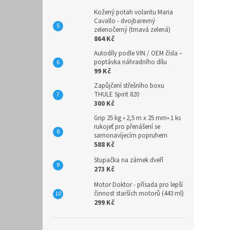
Kožený potah volantu Maria
Cavallo - dvojbarevný
zelenočerný (tmavá zelená)
864 Kč
Autodíly podle VIN / OEM čísla –
poptávka náhradního dílu
99 Kč
Zapůjčení střešního boxu
THULE Spirit 820
300 Kč
Grip 25 kg • 2,5 m x 25 mm• 1 ks
rukojeť pro přenášení se
samonavíjecím popruhem
588 Kč
Stupačka na zámek dveří
273 Kč
Motor Doktor - přísada pro lepší
činnost starších motorů (443 ml)
299 Kč