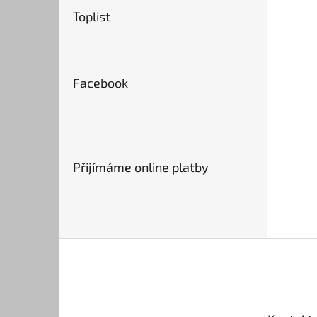
Toplist
Facebook
Přijímáme online platby
Z
á
p
a
t