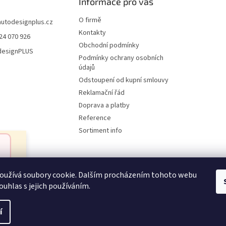
Informace pro vás
O firmě
autodesignplus.cz
Kontakty
24 070 926
Obchodní podmínky
esignPLUS
Podmínky ochrany osobních
údajů
Odstoupení od kupní smlouvy
Reklamační řád
Doprava a platby
Reference
Sortiment info
oužívá soubory cookie. Dalším procházením tohoto webu
Reklamační řád
ouhlas s jejich používáním.
í
ena.