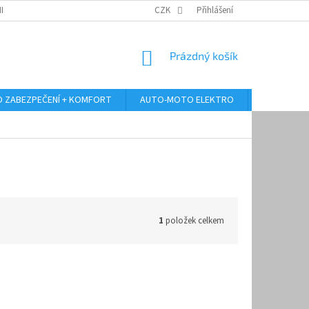
RANY OSOBNÍCH ÚDAJŮ
ODSTOUPENÍ OD KUPNÍ SMLOUVY
CZK
Přihlášení
REKLAMA
NÁKUPNÍ
Prázdný košík
KOŠÍK
 ZABEZPEČENÍ + KOMFORT
AUTO-MOTO ELEKTRO
AUTO MULT
1
položek celkem