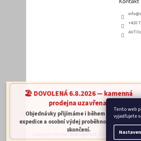
Kontakt
í
info
@
+420 7
AUTOd
🏖️ DOVOLENÁ 6.8.2026 — kamenná
prodejna uzavřena.
Tento web p
Objednávky přijímáme i během dovolené,
vyjadřujete s
expedice a osobní výdej proběhnou až po jejím
skončení.
Nastaven
Copyright 2026
AUTOdesignPLUS
. Všechna práva vyhraz