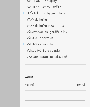
SVĚTLOMETY majáky
SVÍTILNY - lampy - světla
UPÍNACÍ popruhy gumolana
VANY do kufru
VANY do kufru BOOT- PROFI
VÝBAVA vozidla-garáže-dílny
VÝFUKY - sportovní
VÝFUKY - koncovky
Vyhledávání dle vozidla
ZÁSOBY ostatní nezařazené
Cena
491
Kč
492
Kč