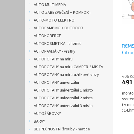
i
r
n
AUTO MULTIMEDIA
s
o
e
AUTO ZABEZPEČENÍ + KOMFORT
p
d
l
r
u
AUTO-MOTO ELEKTRO
o
k
AUTOCAMPING + OUTDOOR
d
t
AUTOKOBERCE
u
ů
AUTOKOSMETIKA - chemie
REMS
k
AUTONAVIJÁKY - vrátky
Citro
t
0192.
ů
AUTOPOTAHY na míru
AUTOPOTAHY na míru CAMPER 2 MÍSTA
AUTOPOTAHY na míru-užitkové vozy
406 Kč
491
AUTOPOTAHY univerzální
AUTOPOTAHY univerzální 1 místo
montov
AUTOPOTAHY univerzální 2 místa
system
( v mm 
AUTOPOTAHY univerzální 3 místa
: 14,hm
AUTOŽÁROVKY
BARVY
BEZPEČNOSTNÍ šrouby - matice