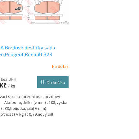
A Brzdové destičky sada
en,Peugeot,Renault 323
12-AF ( GDB327 )
Na dotaz
 bez DPH
Do košíku
 Kč
/ ks
ací strana : přední osa, brzdovy
 : Akebono,délka (v mm) : 108,vyska
) : 39,tloustka/sila( v mm)
otnost ( v kg ) : 0,79,nový díl!
O
v