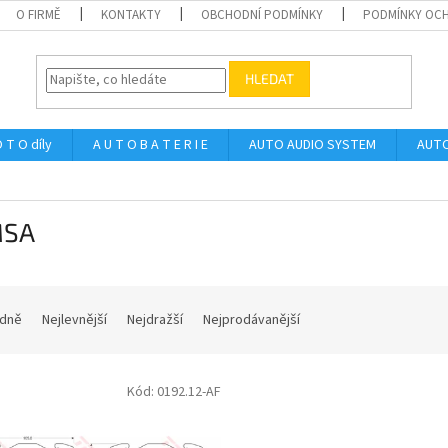
O FIRMĚ
KONTAKTY
OBCHODNÍ PODMÍNKY
PODMÍNKY OCH
HLEDAT
 T O díly
A U T O B A T E R I E
AUTO AUDIO SYSTEM
AUTO
MSA
dně
Nejlevnější
Nejdražší
Nejprodávanější
Kód:
0192.12-AF