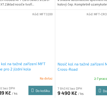
 XT.Základ nosiče tvoří...
kulový čep. Kompletně uzamykateln
Kód:
MFT3200
Kód:
MFT-CRO
 kol na tažné zařízení MFT
Nosič kol na tažné zařízení
ne pro 2 jízdní kola
Cross-Road
Na dotaz
2-7 praco
Kč bez DPH
7 843 Kč bez DPH
Do košíku
Do
39 Kč
9 490 Kč
/ ks
/ ks
O