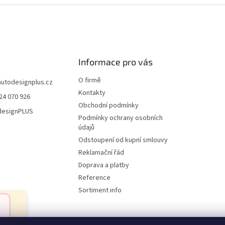
v
l
á
d
a
c
í
Informace pro vás
p
r
O firmě
autodesignplus.cz
v
Kontakty
24 070 926
k
Obchodní podmínky
y
esignPLUS
v
Podmínky ochrany osobních
ý
údajů
p
Odstoupení od kupní smlouvy
i
Reklamační řád
s
u
Doprava a platby
Reference
Sortiment info