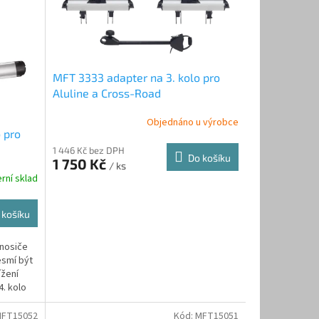
MFT 3333 adapter na 3. kolo pro
Aluline a Cross-Road
Objednáno u výrobce
 pro
1 446 Kč bez DPH
Do košíku
1 750 Kč
/ ks
rní sklad
 košíku
 nosiče
esmí být
ížení
4. kolo
FT15052
Kód:
MFT15051