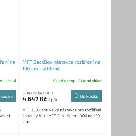
ření na
MFT BackBox nástavce rozšíření na
190 cm - stříbrné
rní sklad
Sklad eshop - Externí sklad
3 841 Kč bez DPH
 košíku
Do košíku
4 647 Kč
/ pár
o
MFT 1505 jsou velké nástavce pro rozšíření
Select
kapacity boxu MFT Euro-Select BOX na 190
cm.