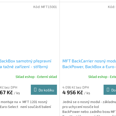
uše...
jednoduše...
Kód:
MFT15001
Kód:
BackBox samotný přepravní
MFT BackCarrier nosný modu
a tažné zařízení - stříbrný
BackPower, BackBox a Euro-
Sklad eshop - Externí sklad
Sklad eshop - Exte
 Kč bez DPH
4 096 Kč bez DPH
Do košíku
Do
867 Kč
4 956 Kč
/ ks
/ ks
 montuje na ⇒ MFT 1201 nosný
Jedná se o nosný modul - základn
Euro-Select není součástí balení
pro uchycení nosiče kol
BackPower nebo zadního boxu MF