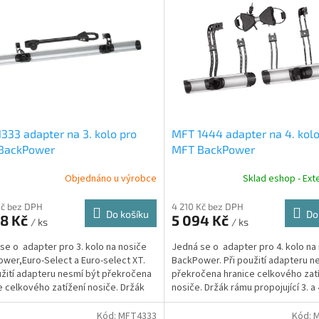
333 adapter na 3. kolo pro
MFT 1444 adapter na 4. kolo
BackPower
MFT BackPower
Objednáno u výrobce
Sklad eshop - Exte
Kč bez DPH
4 210 Kč bez DPH
Do košíku
Do
48 Kč
5 094 Kč
/ ks
/ ks
se o adapter pro 3. kolo na nosiče
Jedná se o adapter pro 4. kolo na
wer,Euro-Select a Euro-select XT.
BackPower. Při použití adapteru n
užití adapteru nesmí být překročena
překročena hranice celkového zat
e celkového zatížení nosiče. Držák
nosiče. Držák rámu propojující 3. a 
je...
Kód:
MFT4333
Kód:
M