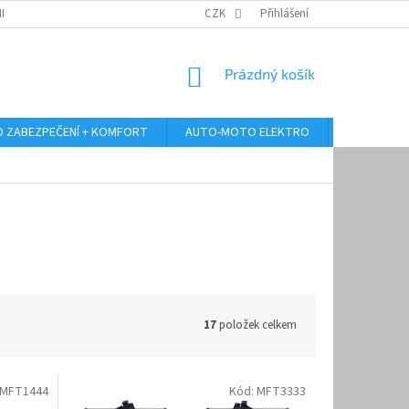
RANY OSOBNÍCH ÚDAJŮ
ODSTOUPENÍ OD KUPNÍ SMLOUVY
CZK
Přihlášení
REKLAMA
NÁKUPNÍ
Prázdný košík
KOŠÍK
 ZABEZPEČENÍ + KOMFORT
AUTO-MOTO ELEKTRO
AUTO MULT
17
položek celkem
MFT1444
Kód:
MFT3333