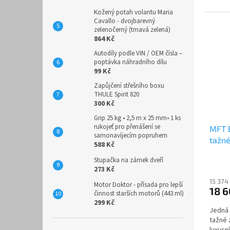
Kožený potah volantu Maria
Cavallo - dvojbarevný
zelenočerný (tmavá zelená)
864 Kč
Autodíly podle VIN / OEM čísla –
poptávka náhradního dílu
99 Kč
Zapůjčení střešního boxu
THULE Spirit 820
300 Kč
Grip 25 kg • 2,5 m x 25 mm• 1 ks
rukojeť pro přenášení se
MFT B
samonavíjecím popruhem
tažné
588 Kč
nosn
Stupačka na zámek dveří
273 Kč
15 374
Motor Doktor - přísada pro lepší
18 
činnost starších motorů (443 ml)
299 Kč
Jedná 
tažné 
luxusn