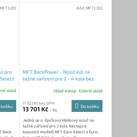
MFT1201
Kód:
MFT1202
l pro
MFT BackPower - Nosič kol na
Select
tažné zařízení pro 2 - 4 kola bez
nosného modulu
rní sklad
Sklad eshop - Externí sklad
11 323 Kč bez DPH
 košíku
Do košíku
13 701 Kč
/ ks
u
Jedná se o špičkový hliníkový nosič na
tažné zařízení pro 2 kola. Nástupce
T Back
luxusních modelů MFT Euro-Select a Euro-