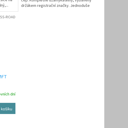
čep. Kompletně uzamykatelný, vybavený
ý,...
držákem registrační značky. Jednoduše
sklopný pro snadný...
SS-ROAD
 MFT
vních dní
 košíku