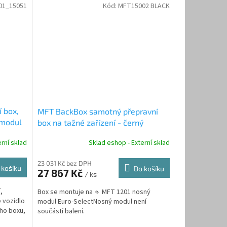
01_15051
Kód:
MFT15002 BLACK
 box,
MFT BackBox samotný přepravní
 modul
box na tažné zařízení - černý
rní sklad
Sklad eshop - Externí sklad
23 031 Kč bez DPH
 košíku
Do košíku
27 867 Kč
/ ks
,
Box se montuje na ⇒ MFT 1201 nosný
 vozidlo
modul Euro-SelectNosný modul není
ího boxu,
součástí balení.