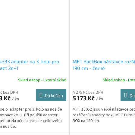
333 adaptér na 3. kolo pro
MFT BackBox nástavce rozší
act 2e+1
190 cm - černé
Sklad eshop - Externí sklad
Sklad eshop - Exte
Kč bez DPH
4 275 Kč bez DPH
Do košíku
Do
3 Kč
5 173 Kč
/ ks
/ ks
se o adapter pro 3. kolo na nosiče
MFT 15052 jsou velké nástavce pr
mpact 2e+1. Při použití adapteru
rozšíření kapacity boxu MFT Euro-
být překročena hranice celkového
BOX na 190 cm.
ní nosiče.