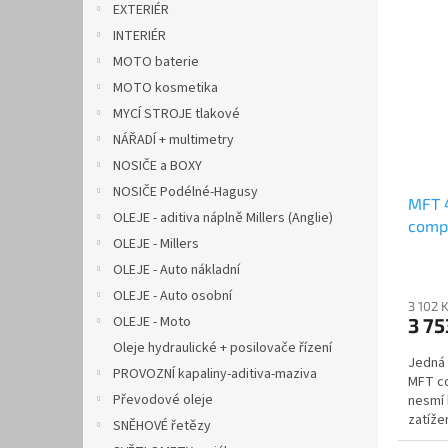
EXTERIÉR
INTERIÉR
MOTO baterie
MOTO kosmetika
MYCÍ STROJE tlakové
NÁŘADÍ + multimetry
NOSIČE a BOXY
NOSIČE Podélné-Hagusy
MFT 4
OLEJE - aditiva náplně Millers (Anglie)
comp
OLEJE - Millers
OLEJE - Auto nákladní
OLEJE - Auto osobní
3 102 
OLEJE - Moto
3 75
Oleje hydraulické + posilovače řízení
Jedná 
PROVOZNÍ kapaliny-aditiva-maziva
MFT co
Převodové oleje
nesmí 
zatíže
SNĚHOVÉ řetězy