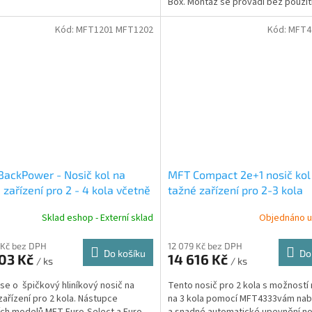
Box. Montáž se provádí bez použit
pouze...
Kód:
MFT1201 MFT1202
Kód:
MFT4
ackPower - Nosič kol na
MFT Compact 2e+1 nosič kol
 zařízení pro 2 - 4 kola včetně
tažné zařízení pro 2-3 kola
ého modulu
Sklad eshop - Externí sklad
Objednáno u
 Kč bez DPH
12 079 Kč bez DPH
Do košíku
Do
603 Kč
14 616 Kč
/ ks
/ ks
se o špičkový hliníkový nosič na
Tento nosič pro 2 kola s možností 
zařízení pro 2 kola. Nástupce
na 3 kola pomocí MFT4333vám nabí
ích modelů MFT Euro-Select a Euro-
a snadné automatické upevnění no