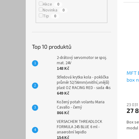
jednod
Akce
0
Novinka
0
Tip
0
Top 10 produktů
2-drátový servomotor se spoj.
mat. 24V
148 Kč
MFT 
Středová krytka kola - poklička
box n
průměr 52/56mm(vnitřní,vnější)
plast OZ RACING RED - sada 4ks
649 Kč
Kožený potah volantu Maria
23 031
Cavallo - černý
27 
866 Kč
VERSACHEM THREADLOCK
Box se
FORMULA 245 BLUE 6 ml -
modul 
anaerobní lepidlo
154 Kč