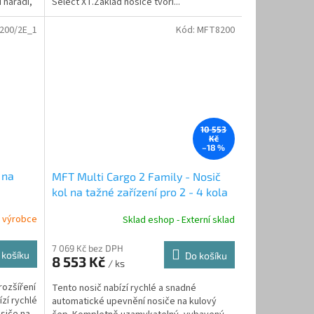
í nářadí,
Select XT.Základ nosiče tvoří...
200/2E_1
Kód:
MFT8200
10 553
Kč
–18 %
 na
MFT Multi Cargo 2 Family - Nosič
kol na tažné zařízení pro 2 - 4 kola
 výrobce
Sklad eshop - Externí sklad
7 069 Kč bez DPH
 košíku
Do košíku
8 553 Kč
/ ks
rozšíření
Tento nosič nabízí rychlé a snadné
zí rychlé
automatické upevnění nosiče na kulový
siče na