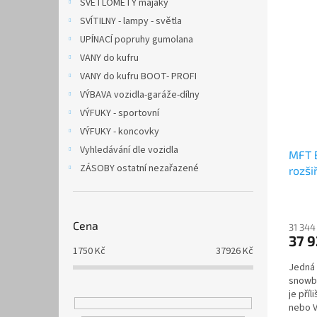
SVĚTLOMETY majáky
SVÍTILNY - lampy - světla
UPÍNACÍ popruhy gumolana
VANY do kufru
VANY do kufru BOOT- PROFI
VÝBAVA vozidla-garáže-dílny
VÝFUKY - sportovní
VÝFUKY - koncovky
Vyhledávání dle vozidla
MFT B
ZÁSOBY ostatní nezařazené
rozši
na ta
Cena
31 344
37 
1750
Kč
37926
Kč
Jedná 
snowbo
je pří
nebo 