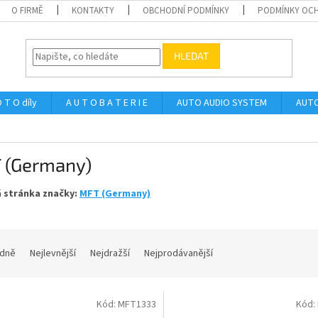
O FIRMĚ
KONTAKTY
OBCHODNÍ PODMÍNKY
PODMÍNKY OCH
HLEDAT
 T O díly
A U T O B A T E R I E
AUTO AUDIO SYSTEM
AUTO
 (Germany)
 stránka značky:
MFT (Germany)
dně
Nejlevnější
Nejdražší
Nejprodávanější
Kód:
MFT1333
Kód: