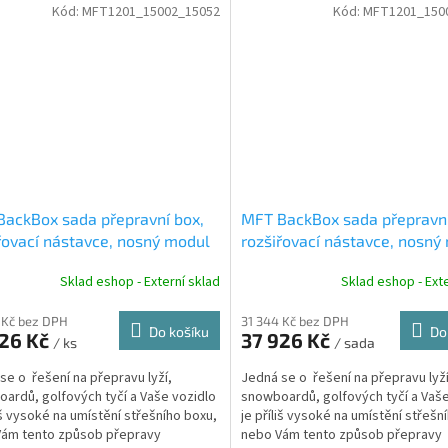
Kód:
MFT1201_15002_15052
Kód:
MFT1201_150
ackBox sada přepravní box,
MFT BackBox sada přepravní
řovací nástavce, nosný modul
rozšiřovací nástavce, nosný
žné zařízení - černý
na tažné zařízení - stříbrný
Sklad eshop - Externí sklad
Sklad eshop - Exte
 Kč bez DPH
31 344 Kč bez DPH
Do košíku
Do
926 Kč
37 926 Kč
/ ks
/ sada
se o řešení na přepravu lyží,
Jedná se o řešení na přepravu lyží
ardů, golfových tyčí a Vaše vozidlo
snowboardů, golfových tyčí a Vaše
liš vysoké na umístění střešního boxu,
je příliš vysoké na umístění střešn
Vám tento způsob přepravy
nebo Vám tento způsob přepravy