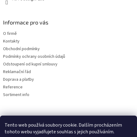
Informace pro vás
O firmě
Kontakty
Obchodní podmínky
Podmínky ochrany osobních údajů
Odstoupení od kupní smlouvy
Reklamační řád
Doprava a platby
Reference
Sortiment info
Reklamační řád
Tento web používá soubory cookie. Dalším procházením
🏖️ DOVOLENÁ 6.8.2026 —
tohoto webu vyjadřujete souhlas s jejich používáním.