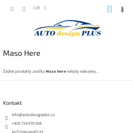
Přejít
NÁKUP
na
CZK
obsah
KOŠÍK
Maso Here
Žádné produkty značky
Maso Here
nebyly nalezeny...
Z
á
p
a
Kontakt
t
info
@
autodesignplus.cz
í
+420 724 070 926
AUTOdesignPLUS