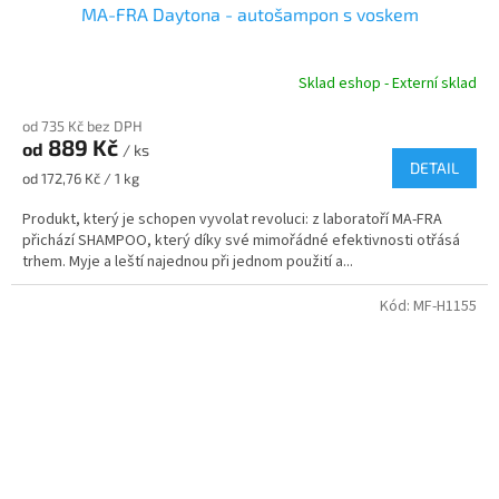
MA-FRA Daytona - autošampon s voskem
Sklad eshop - Externí sklad
od 735 Kč bez DPH
889 Kč
od
/ ks
DETAIL
Měrná
od 172,76 Kč / 1 kg
cena:
Produkt, který je schopen vyvolat revoluci: z laboratoří MA-FRA
přichází SHAMPOO, který díky své mimořádné efektivnosti otřásá
trhem. Myje a leští najednou při jednom použití a...
Kód:
MF-H1155