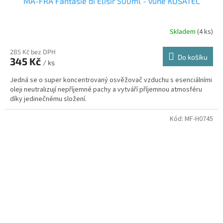
MA-FRA Fantasie di Elisir 500ml - vůně KOSATEC
Skladem
(4 ks)
285 Kč bez DPH
Do košíku
345 Kč
/ ks
Jedná se o super koncentrovaný osvěžovač vzduchu s esenciálními
oleji neutralizují nepříjemné pachy a vytváří příjemnou atmosféru
díky jedinečnému složení.
Kód:
MF-H0745