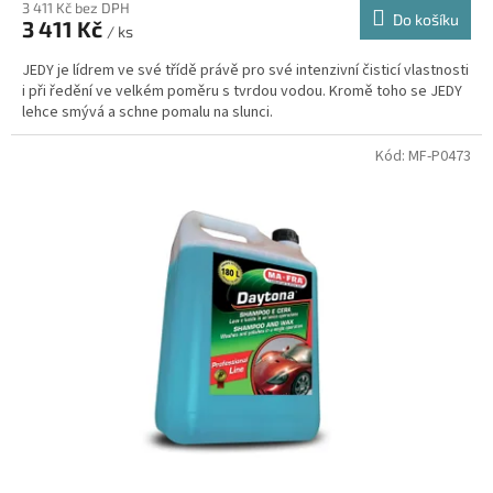
3 411 Kč bez DPH
Do košíku
3 411 Kč
/ ks
JEDY je lídrem ve své třídě právě pro své intenzivní čisticí vlastnosti
i při ředění ve velkém poměru s tvrdou vodou. Kromě toho se JEDY
lehce smývá a schne pomalu na slunci.
Kód:
MF-P0473