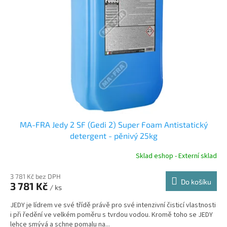
s
o
p
d
r
u
o
k
d
t
u
ů
k
t
ů
MA-FRA Jedy 2 SF (Gedi 2) Super Foam Antistatický
detergent - pěnivý 25kg
Sklad eshop - Externí sklad
3 781 Kč bez DPH
Do košíku
3 781 Kč
/ ks
JEDY je lídrem ve své třídě právě pro své intenzivní čisticí vlastnosti
i při ředění ve velkém poměru s tvrdou vodou. Kromě toho se JEDY
lehce smývá a schne pomalu na...