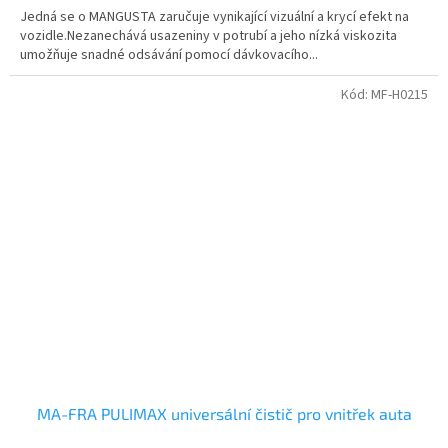
Jedná se o MANGUSTA zaručuje vynikající vizuální a krycí efekt na
vozidle.Nezanechává usazeniny v potrubí a jeho nízká viskozita
umožňuje snadné odsávání pomocí dávkovacího...
Kód:
MF-H0215
MA-FRA PULIMAX universální čistič pro vnitřek auta