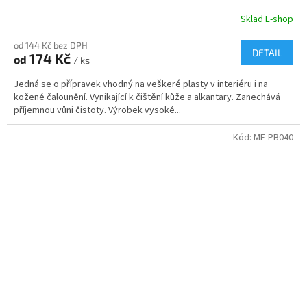
Sklad E-shop
od 144 Kč bez DPH
DETAIL
174 Kč
od
/ ks
Jedná se o přípravek vhodný na veškeré plasty v interiéru i na
kožené čalounění. Vynikající k čištění kůže a alkantary. Zanechává
příjemnou vůni čistoty. Výrobek vysoké...
Kód:
MF-PB040