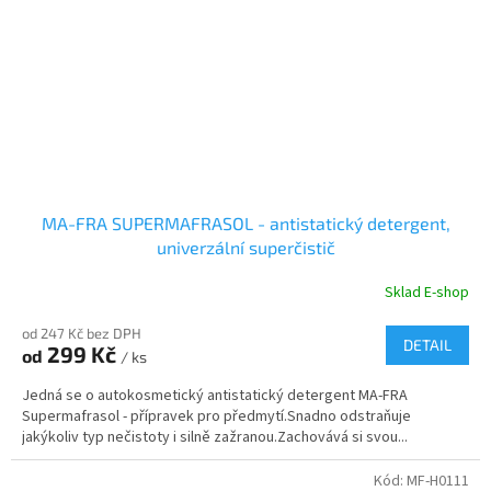
MA-FRA SUPERMAFRASOL - antistatický detergent,
univerzální superčistič
Sklad E-shop
od 247 Kč bez DPH
DETAIL
299 Kč
od
/ ks
Jedná se o autokosmetický antistatický detergent MA-FRA
Supermafrasol - přípravek pro předmytí.Snadno odstraňuje
jakýkoliv typ nečistoty i silně zažranou.Zachovává si svou...
Kód:
MF-H0111