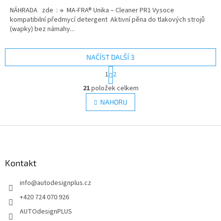
NÁHRADA zde : ⇒ MA-FRA® Unika – Cleaner PR1 Vysoce
kompatibilní předmycí detergent Aktivní pěna do tlakových strojů
(wapky) bez námahy...
NAČÍST DALŠÍ 3
S
1
2
t
O
r
21
položek celkem
v
á
l
NAHORU
n
á
k
d
o
v
Z
a
á
c
á
n
í
p
í
p
a
Kontakt
r
t
v
info
@
autodesignplus.cz
í
k
y
+420 724 070 926
v
AUTOdesignPLUS
ý