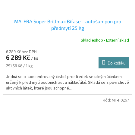
MA-FRA Super Brillmax Bifase - autošampon pro
předmytí 25 Kg
Sklad eshop - Externí sklad
6 289 Kč bez DPH
6 289 Kč
/ ks
Do košíku
Měrná
251,56 Kč / 1 kg
cena:
Jedná se o koncentrovaný čisticí prostředek se silným účinkem
určený k před mytí osobních aut a náklaďáků. Skládá se z povrchově
aktivních látek, které jsou schopné...
Kód:
MF-H0267