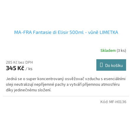
MA-FRA Fantasie di Elisir 500ml - vůně LIMETKA
Skladem
(3 ks)
285 Kč bez DPH
Do košíku
345 Kč
/ ks
Jedná se o super koncentrovaný osvěžovač vzduchu s esenciálními
oleji neutralizují nepříjemné pachy a vytváří příjemnou atmosféru
díky jedinečnému složení.
Kód:
MF-H0136