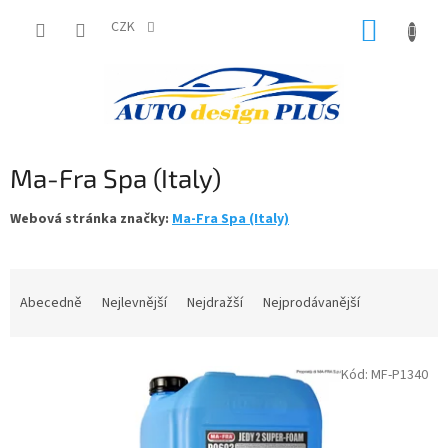
Přejít
NÁKUP
na
CZK
obsah
KOŠÍK
Ma-Fra Spa (Italy)
Webová stránka značky:
Ma-Fra Spa (Italy)
Ř
a
Abecedně
Nejlevnější
Nejdražší
Nejprodávanější
z
e
V
n
Kód:
MF-P1340
ý
í
p
p
i
r