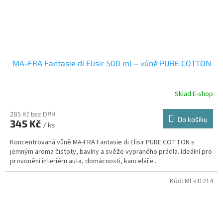
MA-FRA Fantasie di Elisir 500 ml – vůně PURE COTTON
Sklad E-shop
285 Kč bez DPH
Do košíku
345 Kč
/ ks
Koncentrovaná vůně MA-FRA Fantasie di Elisir PURE COTTON s
jemným aroma čistoty, bavlny a svěže vypraného prádla. Ideální pro
provonění interiéru auta, domácnosti, kanceláře...
Kód:
MF-H1214