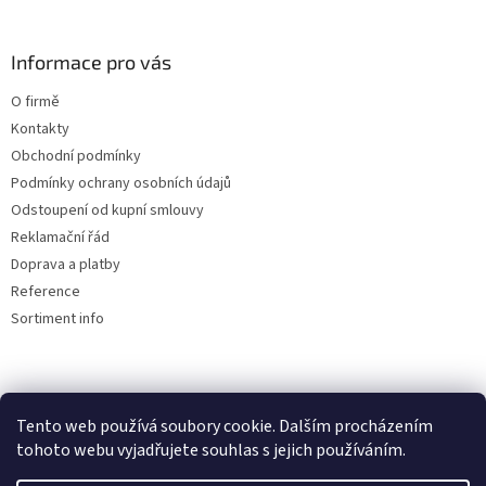
p
i
s
Informace pro vás
u
O firmě
Kontakty
Obchodní podmínky
Podmínky ochrany osobních údajů
Odstoupení od kupní smlouvy
Reklamační řád
Doprava a platby
Reference
Sortiment info
Reklamační řád
Tento web používá soubory cookie. Dalším procházením
tohoto webu vyjadřujete souhlas s jejich používáním.