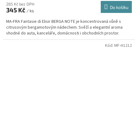
285 Kč bez DPH
Do košíku
345 Kč
/ ks
MA-FRA Fantasie di Elisir BERGA NOTE je koncentrovaná vůně s
citrusovým bergamotovým nádechem. Svěží a elegantní aroma
vhodné do auta, kanceláře, domácnosti i obchodních prostor.
Kód:
MF-H1212