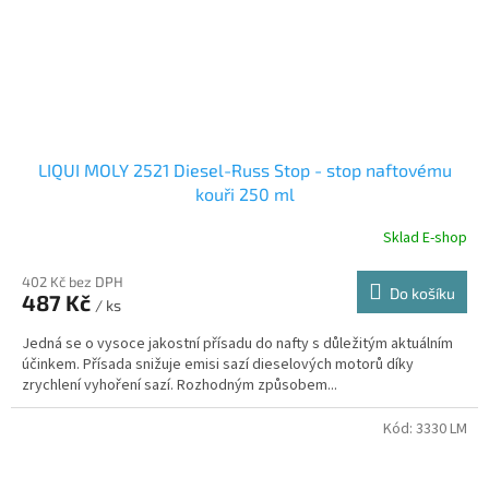
LIQUI MOLY 2521 Diesel-Russ Stop - stop naftovému
kouři 250 ml
Sklad E-shop
402 Kč bez DPH
Do košíku
487 Kč
/ ks
Jedná se o vysoce jakostní přísadu do nafty s důležitým aktuálním
účinkem. Přísada snižuje emisi sazí dieselových motorů díky
zrychlení vyhoření sazí. Rozhodným způsobem...
Kód:
3330 LM