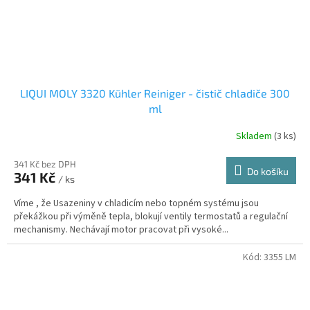
LIQUI MOLY 3320 Kühler Reiniger - čistič chladiče 300
ml
Skladem
(3 ks)
341 Kč bez DPH
Do košíku
341 Kč
/ ks
Víme , že Usazeniny v chladicím nebo topném systému jsou
překážkou při výměně tepla, blokují ventily termostatů a regulační
mechanismy. Nechávají motor pracovat při vysoké...
Kód:
3355 LM