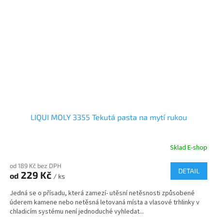
LIQUI MOLY 3355 Tekutá pasta na mytí rukou
Sklad E-shop
od 189 Kč bez DPH
DETAIL
229 Kč
od
/ ks
Jedná se o přísadu, která zamezí- utěsní netěsnosti způsobené
úderem kamene nebo netěsná letovaná místa a vlasové trhlinky v
chladicím systému není jednoduché vyhledat...