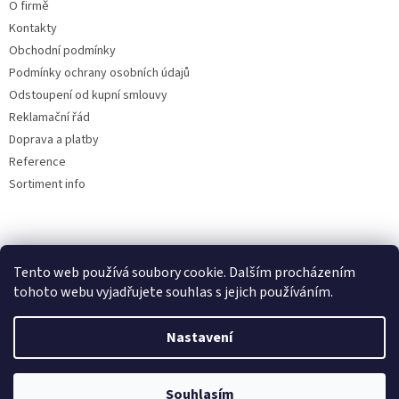
O firmě
Kontakty
Obchodní podmínky
Podmínky ochrany osobních údajů
Odstoupení od kupní smlouvy
Reklamační řád
Doprava a platby
Reference
Sortiment info
Reklamační řád
Tento web používá soubory cookie. Dalším procházením
tohoto webu vyjadřujete souhlas s jejich používáním.
Nastavení
Vytvořil Shoptet
Souhlasím
Copyright 2026
AUTOdesignPLUS
. Všechna práva vyhrazena.