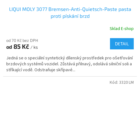
LIQUI MOLY 3077 Bremsen-Anti-Quietsch-Paste pasta
proti pískání brzd
Sklad E-shop
od 70 Kč bez DPH
DETAIL
85 Kč
od
/ ks
Jedná se o speciální syntetický dílenský prostředek pro ošetřování
brzdových systémů vozidel. Zůstává přilnavý, odolává silniční soli a
stříkající vodě. Odstraňuje skřípavé...
Kód:
3320 LM