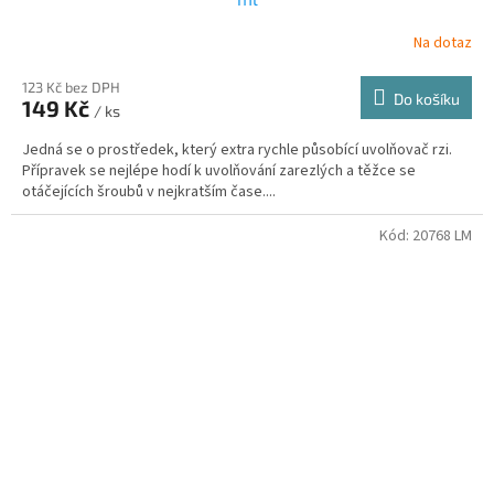
Na dotaz
123 Kč bez DPH
Do košíku
149 Kč
/ ks
Jedná se o prostředek, který extra rychle působící uvolňovač rzi.
Přípravek se nejlépe hodí k uvolňování zarezlých a těžce se
otáčejících šroubů v nejkratším čase....
Kód:
20768 LM