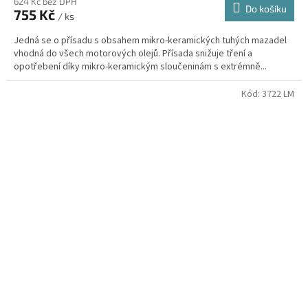
624 Kč bez DPH
Do košíku
755 Kč
/ ks
Jedná se o přísadu s obsahem mikro-keramických tuhých mazadel
vhodná do všech motorových olejů. Přísada snižuje tření a
opotřebení díky mikro-keramickým sloučeninám s extrémně...
Kód:
3722 LM