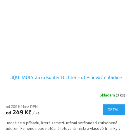
LIQUI MOLY 2676 Kühler Dichter - utěsňovač chladiče
Skladem
(3 ks)
od 206 Kč bez DPH
DETAIL
249 Kč
od
/ ks
Jedná se o přísadu, která zamezí- utěsní netěsnosti způsobené
úderem kamene nebo netěsná letovaná místa a vlasové trhlinky v