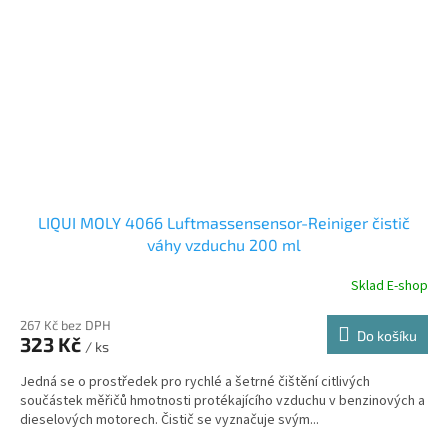
LIQUI MOLY 4066 Luftmassensensor-Reiniger čistič
váhy vzduchu 200 ml
Sklad E-shop
267 Kč bez DPH
Do košíku
323 Kč
/ ks
Jedná se o prostředek pro rychlé a šetrné čištění citlivých
součástek měřičů hmotnosti protékajícího vzduchu v benzinových a
dieselových motorech. Čistič se vyznačuje svým...