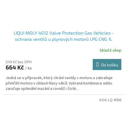
LIQUI MOLY 4012 Valve Protection Gas Vehicles -
ochrana ventilů u plynových motorů LPG CNG 1L
Sklad E-shop
549 Kč bez DPH
Do košíku
664 Kč
/ ks
Jedná se o přípravek, který chrání ventily v motoru a zabraňuje
přehřátí motoru v oblasti hlavy válců. Vybraná kombinace aditiv
zaručuje optimální mazání a rovněž i čisté...
Kód:
LQ 4066