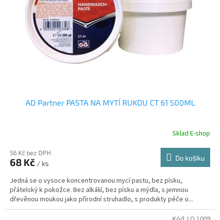
r
u
o
k
d
t
u
ů
k
t
ů
AD Partner PASTA NA MYTÍ RUKOU CT 61 500ML
Sklad E-shop
56 Kč bez DPH
Do košíku
68 Kč
/ ks
Jedná se o vysoce koncentrovanou mycí pastu, bez písku,
přátelský k pokožce. Bez alkálií, bez písku a mýdla, s jemnou
dřevěnou moukou jako přírodní struhadlo, s produkty péče o...
Kód:
LQ 1009