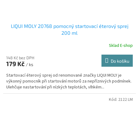
LIQUI MOLY 20768 pomocný startovací éterový sprej
200 ml
Sklad E-shop
148 Kč bez DPH
Do košíku
179 Kč
/ ks
Startovací éterový sprej od renomované značky LIQUI MOLY je
výkonný pomocník při startování motorů za nepříznivých podmínek.
Ulehčuje nastartování při nízkých teplotách, vlhkém...
Kód:
2122 LM