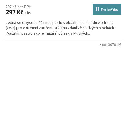
297 Kč bez DPH
Do košíku
297 Kč
/ ks
Jedná se o vysoce účinnou pastu s obsahem disulfidu wolframu
(WS2) pro extrémní zatížení. Drží i na zdánlivě hladkých plochách.
Použitím pasty, jako je mazání ložisek a kluzných...
Kód:
3078 LM