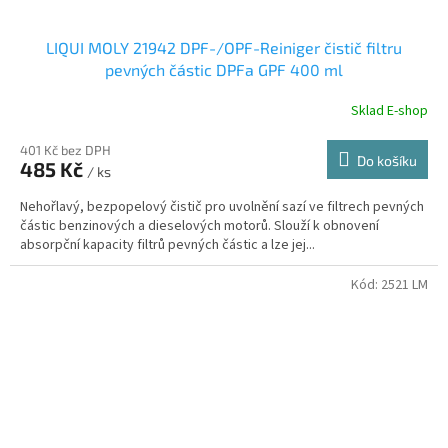
LIQUI MOLY 21942 DPF-/OPF-Reiniger čistič filtru
pevných částic DPFa GPF 400 ml
Sklad E-shop
401 Kč bez DPH
Do košíku
485 Kč
/ ks
Nehořlavý, bezpopelový čistič pro uvolnění sazí ve filtrech pevných
částic benzinových a dieselových motorů. Slouží k obnovení
absorpční kapacity filtrů pevných částic a lze jej...
Kód:
2521 LM