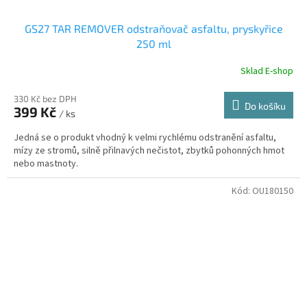
GS27 TAR REMOVER odstraňovač asfaltu, pryskyřice
250 ml
Sklad E-shop
330 Kč bez DPH
Do košíku
399 Kč
/ ks
Jedná se o produkt vhodný k velmi rychlému odstranění asfaltu,
mízy ze stromů, silně přilnavých nečistot, zbytků pohonných hmot
nebo mastnoty.
Kód:
OU180150