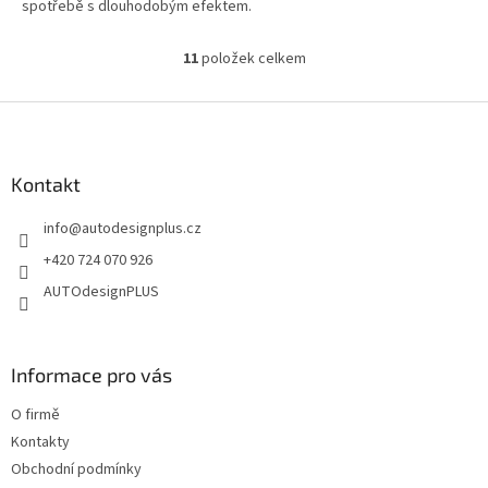
spotřebě s dlouhodobým efektem.
11
položek celkem
O
v
l
Z
á
á
d
p
a
a
Kontakt
c
t
í
info
@
autodesignplus.cz
í
p
r
+420 724 070 926
v
AUTOdesignPLUS
k
y
v
ý
Informace pro vás
p
i
O firmě
s
u
Kontakty
Obchodní podmínky