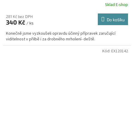
Sklad E-shop
281 Kč bez DPH
Do košíku
340 Kč
/ ks
Konečně jsme vyzkoušeli opravdu účinný přípravek zaručující
viditelnost v přilbě i za drobného mrholení- deště.
Kód:
EX120142