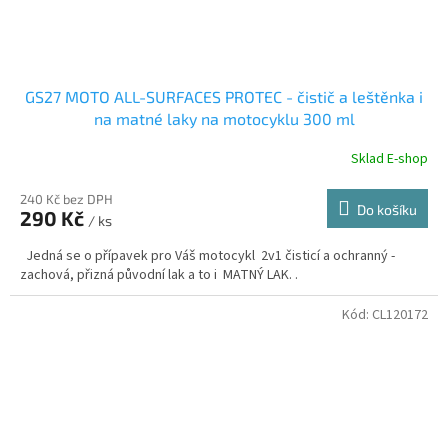
GS27 MOTO ALL-SURFACES PROTEC - čistič a leštěnka i
na matné laky na motocyklu 300 ml
Sklad E-shop
240 Kč bez DPH
Do košíku
290 Kč
/ ks
Jedná se o přípavek pro Váš motocykl 2v1 čisticí a ochranný -
zachová, přizná původní lak a to i MATNÝ LAK. .
Kód:
CL120172