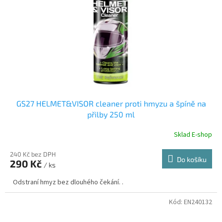
r
u
o
k
d
t
u
ů
k
t
ů
GS27 HELMET&VISOR cleaner proti hmyzu a špíně na
přilby 250 ml
Sklad E-shop
240 Kč bez DPH
Do košíku
290 Kč
/ ks
Odstraní hmyz bez dlouhého čekání. .
Kód:
EN240132