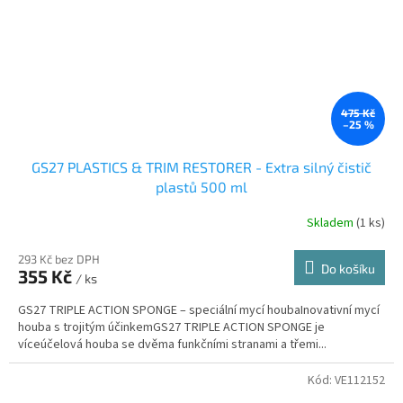
475 Kč
–25 %
GS27 PLASTICS & TRIM RESTORER - Extra silný čistič
plastů 500 ml
Skladem
(1 ks)
293 Kč bez DPH
Do košíku
355 Kč
/ ks
GS27 TRIPLE ACTION SPONGE – speciální mycí houbaInovativní mycí
houba s trojitým účinkemGS27 TRIPLE ACTION SPONGE je
víceúčelová houba se dvěma funkčními stranami a třemi...
Kód:
VE112152