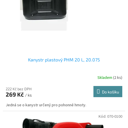
r
u
o
k
d
t
u
ů
k
t
ů
Kanystr plastový PHM 20 L, 20.075
Skladem
(2 ks)
222 Kč bez DPH
Do košíku
269 Kč
/ ks
Jedná se o kanystr určený pro pohonné hmoty.
Kód:
070-0100