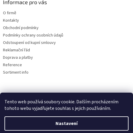
Informace pro vás
p
i
O firmě
s
u
Kontakty
Obchodní podmínky
Podmínky ochrany osobních údajů
Odstoupení od kupní smlouvy
Reklamační řád
Doprava a platby
Reference
Sortiment info
Reklamační řád
Tento web používá soubory cookie. Dalším procházením
tohoto webu vyjadřujete souhlas s jejich používáním.
Nastavení
Vytvořil Shoptet