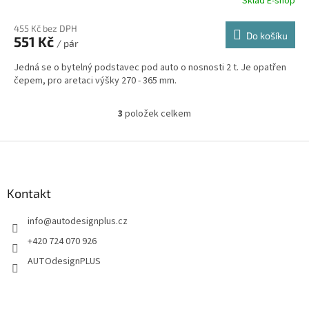
Sklad E-shop
455 Kč bez DPH
Do košíku
551 Kč
/ pár
Jedná se o bytelný podstavec pod auto o nosnosti 2 t. Je opatřen
čepem, pro aretaci výšky 270 - 365 mm.
3
položek celkem
O
v
l
Z
á
á
d
p
a
a
Kontakt
c
t
í
info
@
autodesignplus.cz
í
p
r
+420 724 070 926
v
AUTOdesignPLUS
k
y
v
ý