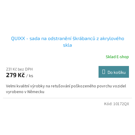
QUIXX - sada na odstranění škrábanců z akrylového
skla
Sklad E-shop
231 Kč bez DPH
Do košíku
279 Kč
/ ks
Velmi kvalitní výrobky na retušování poškozeného povrchu vozidel
vyrobeno v Německu
Kód:
10172QX