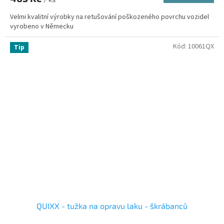
Velmi kvalitní výrobky na retušování poškozeného povrchu vozidel
vyrobeno v Německu
Kód:
10061QX
Tip
QUIXX - tužka na opravu laku - škrábanců