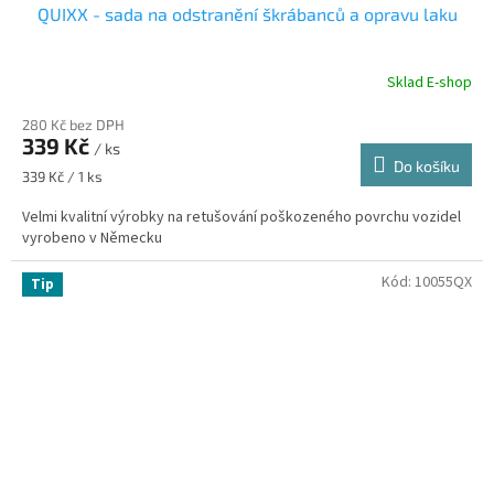
QUIXX - sada na odstranění škrábanců a opravu laku
Sklad E-shop
280 Kč bez DPH
339 Kč
/ ks
Do košíku
Měrná
339 Kč / 1 ks
cena:
Velmi kvalitní výrobky na retušování poškozeného povrchu vozidel
vyrobeno v Německu
Kód:
10055QX
Tip