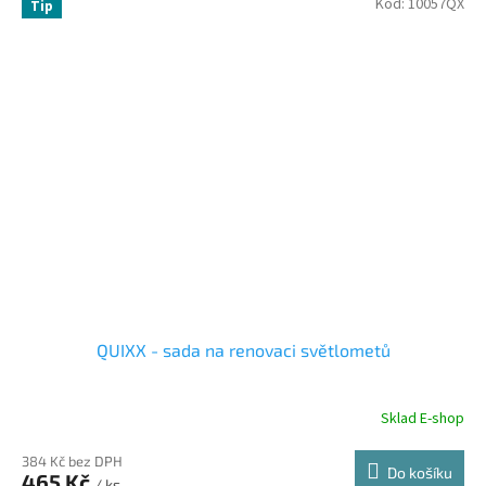
Kód:
10057QX
Tip
QUIXX - sada na renovaci světlometů
Sklad E-shop
384 Kč bez DPH
Do košíku
465 Kč
/ ks