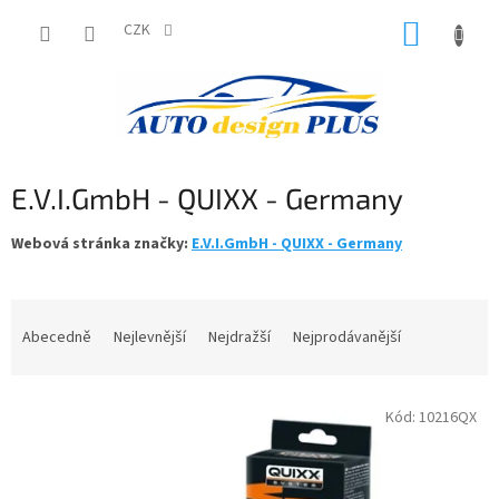
Přejít
NÁKUP
na
CZK
obsah
KOŠÍK
E.V.I.GmbH - QUIXX - Germany
Webová stránka značky:
E.V.I.GmbH - QUIXX - Germany
Ř
a
Abecedně
Nejlevnější
Nejdražší
Nejprodávanější
z
e
V
n
Kód:
10216QX
ý
í
p
p
i
r