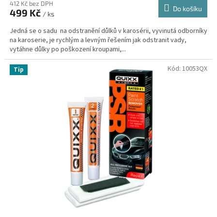
412 Kč bez DPH
Do košíku
499 Kč
/ ks
Jedná se o sadu na odstranění důlků v karosérii, vyvinutá odborníky
na karoserie, je rychlým a levným řešením jak odstranit vady,
vytáhne důlky po poškození kroupami,...
Kód:
10053QX
Tip