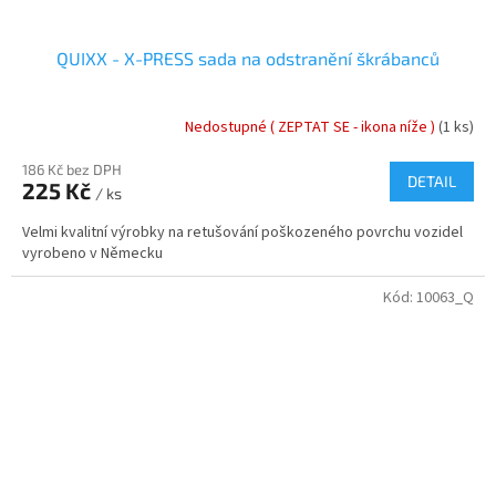
QUIXX - X-PRESS sada na odstranění škrábanců
Nedostupné ( ZEPTAT SE - ikona níže )
(1 ks)
186 Kč bez DPH
DETAIL
225 Kč
/ ks
Velmi kvalitní výrobky na retušování poškozeného povrchu vozidel
vyrobeno v Německu
Kód:
10063_Q