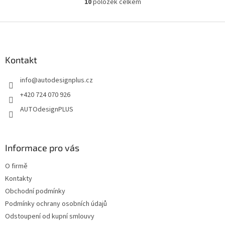
10
položek celkem
O
v
l
Z
á
á
d
p
a
a
Kontakt
c
t
í
info
@
autodesignplus.cz
í
p
r
+420 724 070 926
v
AUTOdesignPLUS
k
y
v
ý
Informace pro vás
p
i
O firmě
s
u
Kontakty
Obchodní podmínky
Podmínky ochrany osobních údajů
Odstoupení od kupní smlouvy